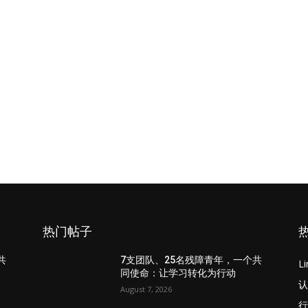
热门帖子
共
7支团队、25名残障青年，一个共
L
同使命：让学习转化为行动
认
August 7, 2026
行