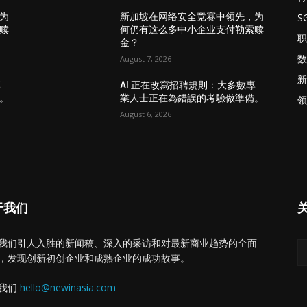
S
为
新加坡在网络安全竞赛中领先，为
赎
何仍有这么多中小企业支付勒索赎
职
金？
数
August 7, 2026
新
專
AI 正在改寫招聘規則：大多數專
。
業人士正在為錯誤的考驗做準備。
领
August 6, 2026
于我们
我们引人入胜的新闻稿、深入的采访和对最新商业趋势的全面
，发现创新初创企业和成熟企业的成功故事。
我们
hello@newinasia.com