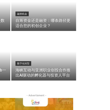
融资机会
失数
自筹资金还是融资：哪条路径更
适合您的初创企业？
数字化转型
b一
海峡互动与亚洲职业创投合作推
出AI驱动的孵化器与投资人平台
- Advertisment -