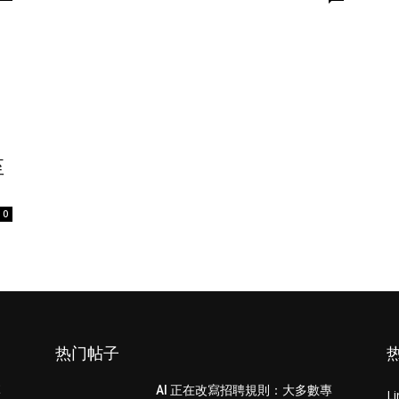
至
0
热门帖子
專
AI 正在改寫招聘規則：大多數專
L