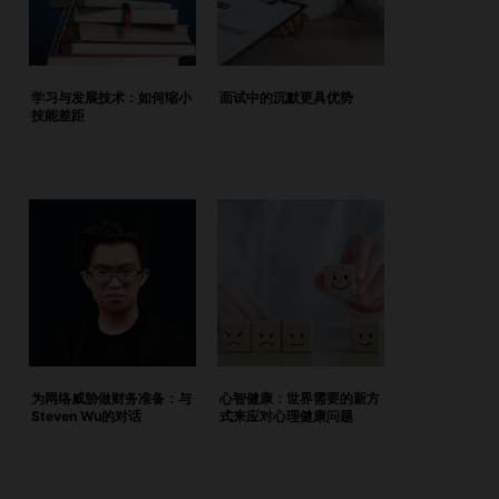
要更加关注员工的技能提升和再培训。 问：企业在泰国招聘
时通常面临哪些挑战？如何克服这些挑战以吸引顶尖人才？
答： 企业在高需求领域（如技术、工程和数据科学）面临着
人才短缺问题。该领域中熟练专业人士的供应往往无法满足市
学习与发展技术：如何缩小
面试中的沉默更具优势
技能差距
场需求，导致企业之间的竞争非常激烈。此外，语言障碍和文
化差异使得外国公司难以有效传达其期望。 要克服这些挑
战，企业应投资于雇主品牌建设，从而在人才市场中脱颖而
出。提供具有竞争力的福利、明确的职业发展路径以及积极的
工作环境，都是重要的差异化因素。此外，与了解泰国市场动
态的本地招聘合作伙伴紧密合作，可以帮助企业更好地应对文
化差异和沟通障碍。 问：对于计划扩展到泰国的外国企业，
应该采用哪些关键的招聘策略来建立强大的本地团队？ 答：
外国企业扩展到泰国时，建立本地化的招聘策略至关重要。这
意味着需要深入了解当地人才市场、劳动法以及文化差异。与
为网络威胁做财务准备：与
心智健康：世界需要的新方
拥有强大本地网络和市场知识的招聘机构合作，是一个有效的
Steven Wu的对话
式来应对心理健康问题
途径。 另一重要策略是强调跨文化培训，帮助本地员工与外
国管理团队更好地合作。通过为员工提供长期的培训和指导计