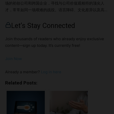
场的初创公司和跨国企业，寻找与公司价值观相符的顶尖人
才，常常如同一场艰难的战役。语言障碍、文化差异以及高需
求领域中有限的人才池，为招聘工作增添了更多复杂性。拥有
丰富经验的Frontline Recruitment Thailand创始人Richard
Let’s Stay Connected
Malpeli深入分析了泰国招聘市场的变化，并为企业提供了在
这一竞争环境中领先的策略建议。 Highlights了解泰国数字经
Join thousands of readers who already enjoy exclusive
济的趋势适应泰国招聘市场的变化 了解泰国数字经济的趋势
content—sign up today. It’s currently free!
问：泰国招聘市场目前最显著的趋势是什么？这些趋势如何影
响企业吸引和留住人才？ 答： 近年来，远程办公和灵活工作
Join Now
时间逐渐成为趋势，特别是在疫情的推动下，员工对于工作与
生活平衡的期望发生了改变。如今，候选人更加看重工作生活
Already a member?
Log in here
平衡，并倾向于选择提供灵活工作条件的雇主。此外，员工的
身心健康问题也越来越受到关注。那些能够适应这些变化的企
Related Posts:
业，尤其能吸引年轻一代的顶尖人才。 另一个显著的趋势是
对数字技能的需求日益增长。泰国致力于成为数字经济体，这
促使企业对数据分析、数字营销和人工智能解决方案等技能人
才的需求增加。随着数字化转型的推进，企业在招聘过程中需