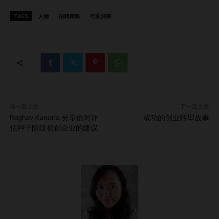
划，企业可以吸引并留住优秀的人才，培养他们的忠诚度。
问：您认为泰国就业市场中哪些技能或素质最受欢迎？尤其是
TAGS
人物
招聘策略
行业洞察
在技术、快速消费品和金融服务行业？ 答： 在技术、快速消
费品和金融服务等行业，数字化素养是关键。企业积极寻找具
备人工智能、网络安全、云计算和数据分析技能的专业人士。
在快速消费品领域，对电子商务和供应链管理专家的需求也在
不断增长。 除技术技能外，适应能力和问题解决能力同样备
受重视。鉴于这些行业的快速发展，企业需要具备批判性思维
和变革管理能力的员工。 问：随着技术和人工智能的发展，
前一篇文章
下一篇文章
招聘领域有哪些变化？您认为哪些工具或创新对泰国的招聘流
Raghav Kanoria 分享他对评
成功的创业转型故事
程产生了最大影响？ 答： 人工智能和技术正在显著改变泰国
估种子阶段初创企业的建议
的招聘流程。AI驱动的候选人跟踪系统（ATS）、视频面试平
台以及预测分析工具日益普及，这些技术使招聘过程更加高
效，通过自动化处理简历筛选和候选人评估等耗时任务，大大
加快了招聘流程。 此外，大数据也在提升招聘质量的同时发
挥着作用，企业可以通过数据驱动的决策更好地挑选候选人。
我预计AI工具在人才获取中的应用将持续增长，尤其是在人才
筛选和匹配方面。 问：对于跨国企业来说，跨文化招聘中可