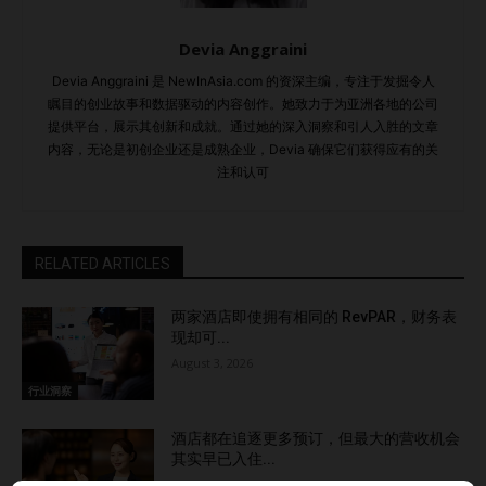
能面临哪些文化差异？尤其是在像泰国这样独特的市场，您会
Devia Anggraini
给出什么建议？ 答： 泰国独特的传统与现代文化的结合，可
能会对跨国企业的招聘工作带来挑战。要缩小这种文化差距，
Devia Anggraini 是 NewInAsia.com 的资深主编，专注于发掘令人
瞩目的创业故事和数据驱动的内容创作。她致力于为亚洲各地的公司
关键在于对泰国商业礼仪和工作文化有深刻的理解。建立关系
提供平台，展示其创新和成就。通过她的深入洞察和引人入胜的文章
至关重要，企业应耐心对待与本地候选人建立信任的过程。
内容，无论是初创企业还是成熟企业，Devia 确保它们获得应有的关
为招聘人员和HR团队提供跨文化培训，可以在很大程度上减
注和认可
少误解。此外，强调本地管理人员的领导作用，他们既了解泰
国文化，又理解公司的全球目标，能够确保运营顺畅，帮助缩
小文化差异。 适应泰国招聘市场的变化 泰国的招聘市场反映
RELATED ARTICLES
了全球劳动力的整体变化——数字技能、灵活性和适应能力已
经成为不可或缺的要素。随着对技能人才的需求增加，竞争也
两家酒店即使拥有相同的 RevPAR，财务表
愈发激烈，了解本地动态和趋势变得至关重要。那些紧跟市场
现却可...
变化并相应调整招聘策略的企业，将更有能力吸引并留住顶尖
August 3, 2026
人才，确保在泰国不断发展的经济中实现持续增长。
行业洞察
Highlights了解泰国数字经济的趋势适应泰国招聘市场的变化
酒店都在追逐更多预订，但最大的营收机会
Read the English version here….
其实早已入住...
July 27, 2026