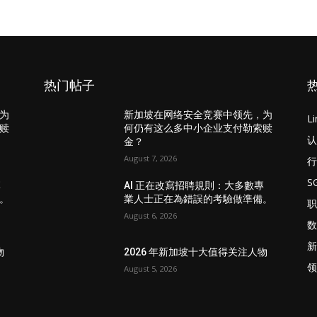
热门帖子
为
新加坡在网络安全竞赛中领先，为
L
赎
何仍有这么多中小企业支付勒索赎
认
金？
August 7, 2026
行
S
專
AI 正在改寫招聘規則：大多數專
。
業人士正在為錯誤的考驗做準備。
职
August 6, 2026
数
新
物
2026 年新加坡十大值得关注人物
领
August 5, 2026