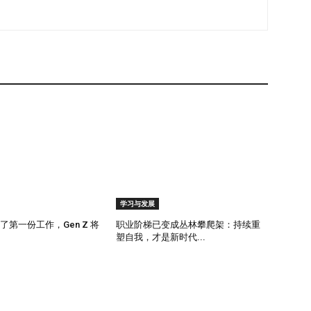
学习与发展
管了第一份工作，Gen Z 将
职业阶梯已变成丛林攀爬架：持续重
塑自我，才是新时代...