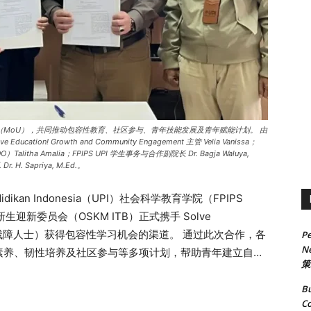
TB 签署合作备忘录（MoU），共同推动包容性教育、社区参与、青年技能发展及青年赋能计划。 由
ducation! Growth and Community Engagement 主管 Velia Vanissa；
）Talitha Amalia；FPIPS UPI 学生事务与合作副院长 Dr. Bagja Waluya,
. Sapriya, M.Ed.。
ndidikan Indonesia（UPI）社会科学教育学院（FPIPS
（ITB）新生迎新委员会（OSKM ITB）正式携手 Solve
性及残障人士）获得包容性学习机会的渠道。 通过此次合作，各
Pe
Ne
素养、韧性培养及社区参与等多项计划，帮助青年建立自
策
能。 Solve Education! Growth and
Vanissa 与 OSKM ITB 代表签署合作备忘录（MoU），共同推动青
Bu
Co
化包容性学习MoveNow 项目将赋能超过1,000名青年