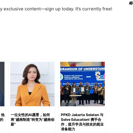
略
#5MoveNow Bandung Impact Expo 2026媒体联系
 exclusive content—sign up today. It’s currently free!
aKJVZ1usrT65vO5b3zW?si=d304312539dc458e 通过大学合
、经济或残障等障碍的青年对于更具包容性学习环境的需
能培训，项目将提升参与者的领导力、金融素养、心理韧性
事务。 “大学与像 Solve Education! 这样的社会
ma of Higher Education）’落实的重要战略，特别是
ve Education! 是一家始终坚持提供包容性、适应性及以
作能够持续深化，为社会创造更广泛的学术及社会影响力。”
luya,…
，他
一位女性的AI愿景，如何
PPKD Jakarta Selatan 与
的
将“越南制造”转变为“越南创
Solve Education! 携手合
新”
作，提升学员与校友的就业
准备能力