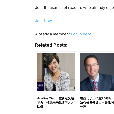
即将举行的 MoveNow 活动MoveNow Activity 
Join thousands of readers who already enjoy
https://open.spotify.com/episode/2re
作强化包容性学习 此次合作旨在回应面临社会
Join Now
求。通过结合数字学习、体验式活动及实用技
及沟通能力，同时鼓励他们增强自信，更积极地参与社区
Already a member?
Log in here
组织开展合作，是推动高等教育‘三大使命（Tridhar
在教育、社区服务及青年发展方面。我们认为 Sol
Related Posts:
社区为导向教育的优秀机构。我们希望双方合
FPIPS UPI 学生事务与合作副院长 Dr. Bagja Wa
Adeline Tiah：重新定义领
在西门子工作逾20年后
导力，打造未来就绪型人才
决心修复领导力中最脆弱
队伍
一环