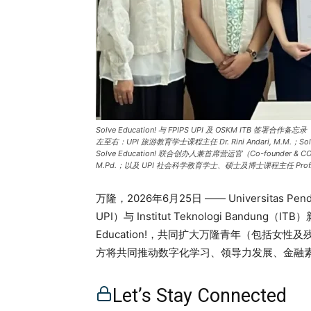
Solve Education! 与 FPIPS UPI 及 OSKM I
左至右：UPI 旅游教育学士课程主任 Dr. Rini Andari, M.M.；Solve E
Solve Education! 联合创办人兼首席营运官（Co-founder & COO
M.Pd.；以及 UPI 社会科学教育学士、硕士及博士课程主任 Prof. Dr. H
万隆，2026年6月25日 —— Universitas Pe
UPI）与 Institut Teknologi Bandung
Education!，共同扩大万隆青年（包括女
方将共同推动数字化学习、领导力发展、金融
信，并掌握积极参与教育、社区建设及未来职业发展的实用技
Community Engagement 主管 Velia 
Let’s Stay Connected
年技能发展及社区赋能计划。 亮点通过大学合作强