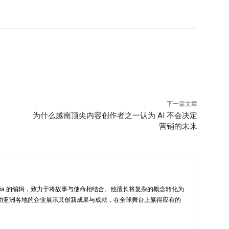
员工，以及外部数字能力较弱的用户。讽刺的是，这些往往正
品路线图仍然主要围绕发布节奏和参与度指标进行规划。然
 “小改动”背后的运营连锁反应 对于用户而言，一次产品更
钮位置调整，或仪表板重新设计。 但在企业内部，这些看似
任何变化都不是小变化，”Robb 表示。 即便只是界面的细
系以及客户运营中引发连锁反应。 “用户需要重新建立使
服团队会接到更多咨询和投诉。运营和IT部门必须更新培训
容，同时还被要求维持正常业务运作。” 由于这些影响大
下一篇文章
在管理层仪表板上，因此往往被严重低估。 然而，对于快速
为什么越南顶尖内容创作者之一认为 AI 不会决定
营销的未来
客服团队需要承受用户的困惑与不满。培训部门必须紧急更新
品和工程团队则需要投入更多时间进行测试、故障排查以及
生态系统——包括新用户引导体系、客户信任、内部协作以及
性成本。 与此同时，企业内部团队本身也常常被困在无休止
rint）而没有喘息空间，最终会导致精疲力竭，”Robb 说
New in Asia 的编辑，致力于将故事与使命相结合。他擅长将复杂的概念转化为
字化企业最突出的矛盾之一。稳定被视为停滞，而不断发布则
助亚洲各地的企业展示其创新成果与成就，在全球舞台上赢得应有的
式可能同时侵蚀员工福祉和战略判断力。 疲惫不堪的组织
新一轮更新时，反思、克制以及长期思维便越来越难以维