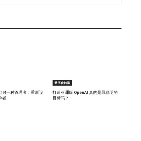
于数字化成功的衡量方式。 许多科技公司高度依赖短期指
使用情况以及转化率优化。这些数据决定产品路线图、管理
少能够衡量情感信任、认知疲劳以及长期信心。 “企业很容
示。“但数字化领导者应该将信任视为资产负债表上的资
数字化转型
奖励另一种管理者：重新设
打造亚洲版 OpenAI 真的是最聪明的
导者
目标吗？