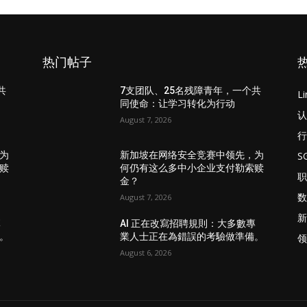
热门帖子
共
7支团队、25名残障青年，一个共
L
同使命：让学习转化为行动
认
August 7, 2026
行
S
为
新加坡在网络安全竞赛中领先，为
赎
何仍有这么多中小企业支付勒索赎
职
金？
数
August 7, 2026
新
專
AI 正在改寫招聘規則：大多數專
。
業人士正在為錯誤的考驗做準備。
领
August 6, 2026