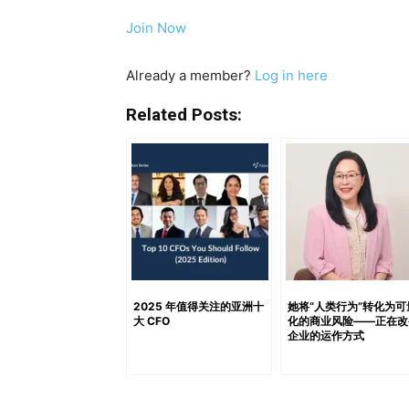
新，”Robb 表示。“我觉得它已经失控了，
Join Now
值得让消费者不断适应。” 她补充道：“在我
我们已经到了一个需要更多‘减少’而不是‘增加’
Already a member?
Log in here
反应当指标凌驾于意义之上为连续性而设计重
https://open.spotify.com/episode/1hj
Related Posts:
代的文化 多年来，现代产品开发一直受到持续优化
与度分析以及增长驱动型产品模式，使企业能
不仅仅是一种运营能力，而是一种企业文化上
竞争者不断涌现，而管理层也持续面临向利益
求，也让“不断适应”逐渐成为一种常态——不
如今的消费者使用的平台中，熟悉的界面可能
不断要求用户重新学习。从表面上看只是一个
负担。 Robb 认为，许多企业低估了这种适
2025 年值得关注的亚洲十
她将“人类行为”转化为可
大 CFO
化的商业风险——正在改
感到迷失方向，”她说。“无休止的微调会造成疲
企业的运作方式
今，数字系统已经支撑着银行、医疗保健、物
变化，不仅影响可用性，还会影响用户信心、
言，产品的持续演变可能带来的不是赋能，而是