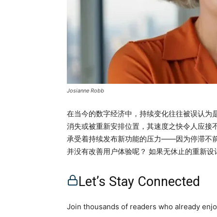
Josianne Robb
在当今的数字经济中，持续变化往往被误认为
消失或被重新安排位置，其速度之快令人应接
承受着持续发布新功能的压力——因为停滞不
并没有改善用户体验呢？ 如果无休止的重新
员工疲惫不堪、用户认知负担加重、运营摩擦
速度视为创新。然而，在持续迭代的势头之下
Let’s Stay Connected
公开讨论： 持续改进究竟从什么时候开始，让
有超过30年经验、曾担任亚洲区域首席数字官（Chie
Join thousands of readers who already enjoy
展的高管教练 Josianne Robb 来说，