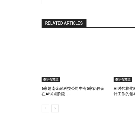
持。 当指标凌驾于意义之上 问题的一部分在
标：功能采用率、点击率、用户参与度、功能
层优先事项以及投资方向。 然而，这些指标很
RELATED ARTICLES
易为了季度目标而牺牲用户信任，”Robb 表
产。”…
数字化转型
数字化转型
6家越南金融科技公司中有5家仍停留
AI时代将
在AI试点阶段，...
计工作的领