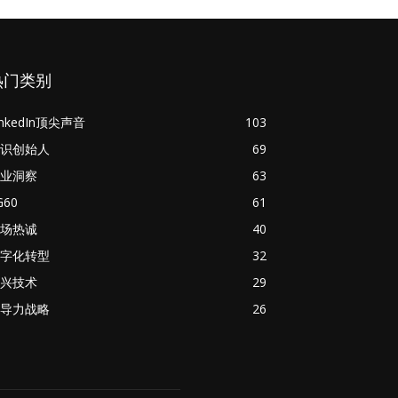
热门类别
inkedIn顶尖声音
103
识创始人
69
业洞察
63
G60
61
场热诚
40
字化转型
32
兴技术
29
导力战略
26