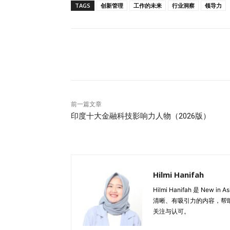
TAGS
创新管理
工作的未来
行业洞察
领导力
是边缘群体，”Robb 解释道。“内部的一线
是最依赖稳定性的群体。” 在许多企业中，产
而，人类适应能力却很少被视为战略考量因素。
新可能只是一个小变化——例如功能改名、按
分享
微不足道的变化往往会引发广泛的运营影响。 “
微调整，也可能在客服系统、内部流程、培训体
用习惯，这会消耗心理能量，”她解释说。“客
内容、文档以及流程。员工自己也需要学习新内
前一篇文章
多不会直接呈现在终端用户面前，也不会出现
印度十大金融科技影响力人物（2026版）
扩张的企业来说，累积效应可能十分显著。 
教材。合规与运营团队需要重新审查流程。产
上线后的稳定化工作。 围绕产品建立的整个
运营连续性——都在承担快速迭代所带来的隐
Hilmi Hanifah
的交付循环中。 “在内部，一个接一个冲刺（Sp
Hilmi Hanifah 是 
道。 持续紧迫感的常态化，已经成为现代数
清晰、有吸引力的内容，帮
被奖励为进步。 然而，长期来看，这种思维模
关注与认可。
往往只关注眼前利益。当每个季度都要求推出