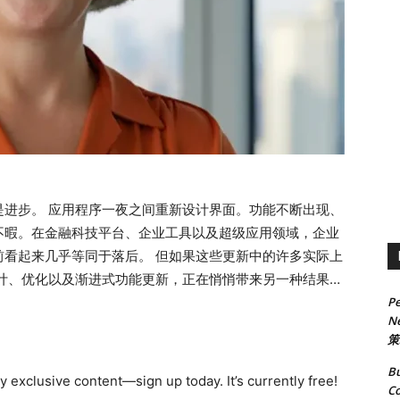
是进步。 应用程序一夜之间重新设计界面。功能不断出现、
不暇。在金融科技平台、企业工具以及超级应用领域，企业
前看起来几乎等同于落后。 但如果这些更新中的许多实际上
设计、优化以及渐进式功能更新，正在悄悄带来另一种结果：
Pe
增加，以及信任感的缓慢流失呢？ 多年来，科技行业一直将
Ne
，一个越来越受到关注的问题正在浮现，而很少有组织愿意
策
产品——以及使用这些产品的人——运作得更糟？ 对于拥
Bu
f Digital Officer）并专注于数字化转型与领导力发
 exclusive content—sign up today. It’s currently free!
Co
行业可能已经正在跨越这条界线。 “我不认为持续变化就是创