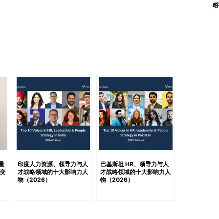
略
而这些渐进式改进通常并不值得投入如此大的生产成本，也不
看来，创新应该是让科技让生活变得更简单，而不是更复杂。
的阶段。” 亮点永无止境迭代的文化“小改动”背后的运营连锁
新定义进步的模样
H2MbPxuOA217p3tSLxW?si=12e802e6d51045df 永无止境迭
理念的影响。 敏捷开发（Agile）、A/B测试、用户参
够以前所未有的速度发布更新。在许多公司中，快速上线已
的期待。 这种压力可以理解。消费者需求变化迅速，数字化
相关者和市场展示增长势头的压力。 然而，对持续迭代的追
仅是对用户而言，对员工以及整个运营生态系统也是如此。
在毫无预警的情况下消失，工作流程被频繁重组，数字环境
小小的设计优化，但长期累积下来，却可能形成巨大的认知
应成本所带来的人性代价。 “从外部来看，过多更新会让用户
量
印度人力资源、领导力与人
巴基斯坦 HR、领导力与人
变
才战略领域的十大影响力人
才战略领域的十大影响力人
劳，并浪费宝贵资源。” 问题不仅仅是使用上的不便。 如
物（2026）
物（2026）
流、教育以及职场协作等多个关键领域。这些环境中的频繁
无障碍体验以及连续性。 特别是对于数字技能较弱的用户而
被排除在外。 “当转型推进得过快时，最先受到冲击的总