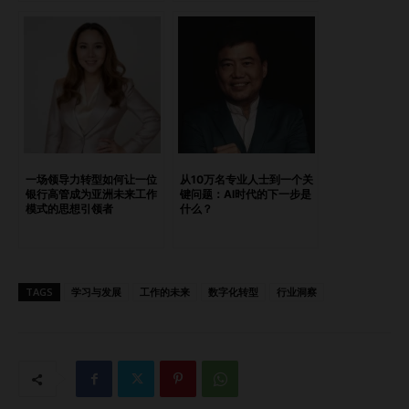
The Westin Singapore 总经理 James Walkden 而言，维持
高标准始终是不可妥协的。但关键差异在于，领导者如何帮助
员工长期维持这样的表现。 “这是一个依靠活力驱动的行
业，”他说。“保持快速节奏、明确目标，并庆祝成果，对于维
持员工的投入感至关重要。” The Westin Singapore 总经理
James Walkden 与此同时，Walkden 认为，如果员工想避免
职业倦怠，就必须拥有足够的自主权来管理自己的精力与职
责。 这种理念已经影响酒店内部的多项实践，包括在可行情
一场领导力转型如何让一位
从10万名专业人士到一个关
况下提供灵活居家办公安排，以及为前线团队提供弹性排班。
银行高管成为亚洲未来工作
键问题：AI时代的下一步是
模式的思想引领者
什么？
更重要的是，它帮助建立了一种让员工在平衡工作与个人生活
时感受到支持的文化。 这些成果挑战了一个长期存在的假
设：员工福祉会削弱绩效表现。 在过去三年半中，员工流失
率下降超过50%。 同期，宾客体验评分提升了13%，酒店也实
TAGS
学习与发展
工作的未来
数字化转型
行业洞察
现了连续年度盈利增长。 对 Walkden 来说，两者之间的关系
十分明确。 “如果员工感受到信任、重视和认可，他们就会愿
意为企业全力以赴。” 或许，职业倦怠并非成功无法避免的代
价。 Gen Z 并不想承担更少责任 关于 Gen…