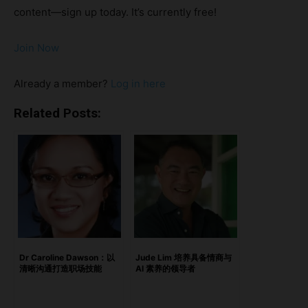
逐渐浮现： 在过去那种持续高压文化逐渐被质疑的今天，高
content—sign up today. It’s currently free!
绩效是否仍然能够蓬勃发展？ 在 The Westin Singapore，这
并非一个理论问题，而是真实影响着领导者如何管理团队、如
Join Now
何培养年轻员工，以及组织如何重新定义绩效表现的重要课
题。 酒店并未将员工福祉视为一项福利，也没有将人才留任
Already a member?
Log in here
单纯视为人力资源挑战，而是采用了更广泛的理念：当人们感
受到信任、重视与赋能时，他们能够发挥最佳表现。 这样的
Related Posts:
文化不仅带来了可量化的商业成果，也为正在探索未来工作模
式的领导者提供了值得借鉴的经验。 亮点职业倦怠真的是成
功必须付出的代价吗？Gen Z 并不想承担更少责任信任听起来
很柔软，但成果说明了一切最聪明的领导者未必总是负责教学
的人员工福祉不是奖励，而是基础全方位福祉与未来工作模式
未来的工作模式，可能比我们想象中更具人性
https://open.spotify.com/episode/5n6wpfXDNxuENBndFa
6tbs?si=3c92320208ca4973 职业倦怠真的是成功必须付出
Dr Caroline Dawson：以
Jude Lim 培养具备情商与
清晰沟通打造职场技能
AI 素养的领导者
的代价吗？ 酒店业从来都不是一个轻松的行业。它节奏快
速、要求严格，并且必须持续提供卓越的宾客体验。 对于