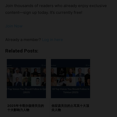
投资生态系统，或通过技术平台扩大弱势群体的金融服务覆
Join thousands of readers who already enjoy exclusive
盖。 本期 NewInAsia 的《印度十大金融科技影响力人物》聚
content—sign up today. It’s currently free!
焦那些影响力早已超越公司头衔的行业领袖。凭借规模化发
展、公众影响力、创新能力以及生态系统推动力，他们正在共
Join Now
同定义印度金融科技的未来。 亮点Nikhil KamathRadhika
GuptaSharan HegdeHarshil MathurSwati (Dhawan)
Already a member?
Log in here
BhargavaAvnish BajajLizzie ChapmanPriti Rathi
GuptaSameer NigamSucharita Mukherjee推动印度数字金
Related Posts:
融繁荣的核心力量
https://open.spotify.com/episode/6ImGImaaIViti5vaYHgLc
a?si=d30a9ac288f24d06 Nikhil Kamath Co-Founder,
Zerodha & True Beacon Nikhil Kamath 通过其在 Zerodha
的工作，成为印度投资与金融科技生态中最具影响力的人物之
一。根据其个人资料介绍，Zerodha 是“印度排名第一的券商
平台与交易社区”。除了 Zerodha 之外，他还联合创立了财富
管理平台 True Beacon 以及投资公司 Gruhas。 通过
2025年卡塔尔值得关注的
你应该关注的土耳其十大顶
十大影响力人物
尖人物
Gruhas，Kamath 投资于 DeepTech、Climate Tech、可持