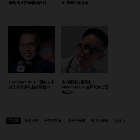
清晰沟通打造职场技能
AI 素养的领导者
和地点时，假设就变得危险。明确的工作时间、回复时限、办
公室出勤安排和信息共享规范至关重要。沟通必须让人感到公
平、包容和透明。 他说：“不要以为大家准时上线开会就说明
一切顺利。要安排一对一谈话，主动关心，认真倾听。” 他还
提醒领导者思考基础设施：办公室空间是否足以支撑每周三天
的返岗人数？会议节奏是否偏向于实体到场的人？这些实际情
况对士气的影响和政策一样大。 当技术到位，文化才能跟上
Kan 框架的第二个支柱是技术赋能——不仅是提供访问权限，
更是确保有效使用。 从 Google Drive、Microsoft Teams 等
协作平台，到即时通讯和文件共享工具，分布式团队依赖这些
Christian Chua：面向未来
由内而外的领导力：
工具弥合差距。但 Kan 警告：工具只有在可靠、可及且安全
的人才培养与趋势洞察力
Maximus Sia 诠释何为心理
免疫力
时才有价值。 他说：“不要只是把工具交给员工，还要教他们
如何高效、安全地使用。” 远程准备度依赖于无缝的访问、协
作工具以及网络安全意识。 远程办公的准备度取决于无缝访
问、协作工具和网络安全意识。 领导力缺口：信任 在分享的
TAGS
员工发展
学习与发展
工作的未来
数字化转型
领导力
核心部分，Kan…