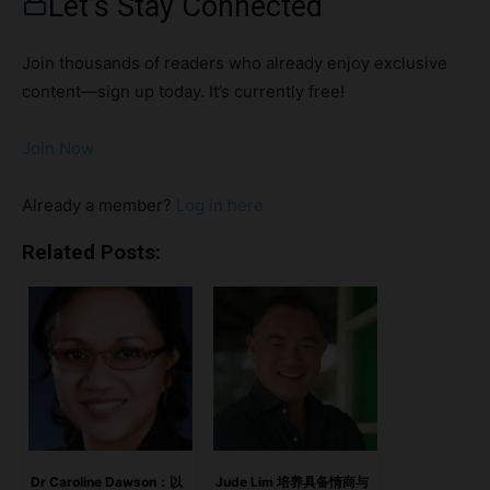
Let’s Stay Connected
虽然灵活工作的工具已经相对成熟，但大多数团队仍在挣扎
——问题不在技术，而在领导力。 亮点灵活性的隐藏摩擦沟
Join thousands of readers who already enjoy exclusive
通不是渠道，而是文化当技术到位，文化才能跟上领导力缺
content—sign up today. It’s currently free!
口：信任团队教练的兴起最后的思考：团队真正需要领导者做
什么
Join Now
https://open.spotify.com/episode/13hmhtidvS5KW4ZeVRl
cvv?si=64cfd776f4cc4dbf 灵活性的隐藏摩擦 尽管企业呼吁
Already a member?
Log in here
员工回归办公室的压力越来越大，Kan 强调，远程和混合工作
模式并不是短暂的实验，而是永久性的结构性转变，需要结构
Related Posts:
性应对。 但灵活性本身并不能驱动绩效。根据他引用的 2024
年 11 月 Gallup 调查，只有 37% 的全远程员工和 33% 的混
合办公员工表示“有参与感”。换句话说，即便在最灵活的环境
下，仍有接近三分之二的员工缺乏投入。 在远程和混合办公
中，员工投入度依然很低，只有 33–37% 的人感到积极参与
沟通不是渠道，而是文化 Kan 表示，远程和混合模式的成功
始于沟通，但这不仅仅是增加会议次数。领导者必须优先保证
沟通的清晰、透明和一致。 当团队分布在不同的时区、部门
Dr Caroline Dawson：以
Jude Lim 培养具备情商与