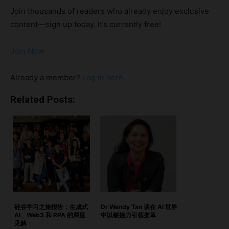
伦理原则转化为可扩展、可操作的工具。 在这次问答中，她
Join thousands of readers who already enjoy exclusive
阐述了为何现在是采取行动的时刻，监管与创新如何协同，以
content—sign up today. It’s currently free!
及在智能机器时代如何真正嵌入人类价值观。 亮点从全球政
策到大胆行动将原则转化为实践在全球经验的基础上，为本地
Join Now
需求设计将监管融入创新周期以人类价值观让AI面向未来最后
的思考：在伦理与紧迫性之间
Already a member?
Log in here
https://open.spotify.com/episode/4d6gd9OauvgmYwhXe
Bmt8j?si=afcbff20f2e54d7b 从全球政策到大胆行动 问： 在
Related Posts:
多年参与制定国家和全球AI政策之后，是什么激励你创办
HUX AI？为什么是现在？ 答： HUX AI 的想法源于我多年来
在学术界、产业界和公共部门观察到的鸿沟。太多时候，我们
看到善意的伦理和治理原则，却无法真正转化为可操作的工
具。在国家和国际层面参与AI政策工作后，我意识到在工程、
政策和伦理之间建立共同语言，不仅是一项挑战，更是一种必
要。 至于“为什么是现在”，这与时机和成熟度密切相关。我在
土耳其总统府及国际岗位上的经历，使我具备了所需的技能、
硅谷学习之旅报告：生成式
Dr Wendy Tan 谈在 AI 世界
AI、Web3 和 RPA 的深度
中以敏捷力引领变革
洞察力和准备去迈出这一步。再加上对实用、合乎伦理的AI治
见解