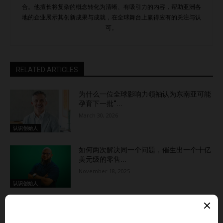
合。他擅长将复杂的概念转化为清晰、有吸引力的内容，帮助亚洲各
地的企业展示其创新成果与成就，在全球舞台上赢得应有的关注与认
可。
RELATED ARTICLES
为什么一位全球影响力领袖认为东南亚可能
孕育下一批“...
March 30, 2026
认识创始人
如何两次解决同一个问题，催生出一个十亿
美元级的零售...
November 18, 2025
认识创始人
这位创始人的投资组合如何跑赢越南股市近
100%