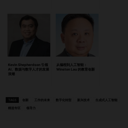
理需求日益增长，我清楚地知道，是时候采取行动了。 将原
则转化为实践 问： HUX AI 致力于帮助组织以合乎伦理和安全
的方式治理AI系统。在把治理原则转化为可操作工具的过程
中，你遇到的早期挑战是什么？ 答： 最大的挑战之一就是如
何让跨职能团队围绕共同目标协作。将抽象的治理或伦理理念
转化为可衡量、可执行的工具，需要在技术、法律和行政现实
之间寻找平衡，并实现文化上的一致性。 HUX AI 的工具旨在
把技术系统和人类价值观结合在一起，而这需要积极的沟通。
说服不同部门朝着同一方向前进并不容易，但这是转型必不可
Kevin Shepherdson 引领
从编程到人工智能：
少的一步。 在全球经验的基础上，为本地需求设计 Dr. Merve
AI、数据与数字人才的发展
Winston Lau 的教育创新
浪潮
出席 2024 年在塞尔维亚举行的 GPAI 峰会 —— 全球领导者
齐聚一堂，共同塑造AI治理的未来。 问： 你曾与 OECD、
G20、NATO 和 UN 合作过。这些经历如何影响你在…
TAGS
创新
工作的未来
数字化转型
新兴技术
生成式人工智能
精选专区
领导力