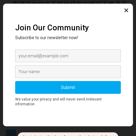
一家酒店如何在不牺牲绩效的情况下将员工
流失率降低超...
Hilmi Hanifah
-
June 15, 2026
0
LinkedIn顶尖声音
亚裔传统月：2026年塑造美国未来工作的10
位亚裔...
Hilmi Hanifah
-
May 13, 2026
0
1
2
3