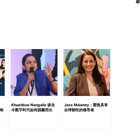
略
在人才招聘与雇用战略领域最具影响力与知名度的声音之一。作为
聘及咨询公司服务于零售、医疗、教育及电商等多个中小企业领
kedIn粉丝，并在多个社交平台上拥有广泛影响力，成为越南企业
一位实务派专家，也是一位教育者。作为一名人力资源管理讲
。其在媒体与演讲场合中的频繁亮相进一步提升了她的专业
R团队解构招聘迷思。 由此可见，她兼具规模、专业性与
a Nguyen Khoa Nguyen 是LinkedIn上关于职
聘实况转化为候选人可执行的建议。他的内容持续获得高度
烈共鸣。 他曾从事招聘咨询与业务拓展工作，因此兼具雇主
优化简历与求职策略方面积累了丰富经验，在提升越南人才
有助于建设一个更加健康透明的招聘生态。 Tran Vu
统中的“构建者”代表。作为 Better You 的联合创始人，他专注于
到绩效管理及能力建设。 他曾在物流、电商与科技行业担任
、
Khushboo Nangalia 谈当
Jass Malaney：塑造具有
响
今数字时代如何脱颖而出
全球韧性的领导者
战基础之上，而非理论。通过培训、辅导与咨询，他帮助HR
In页面因提供结构清晰、具战略眼光的内容而吸引众多HR从业