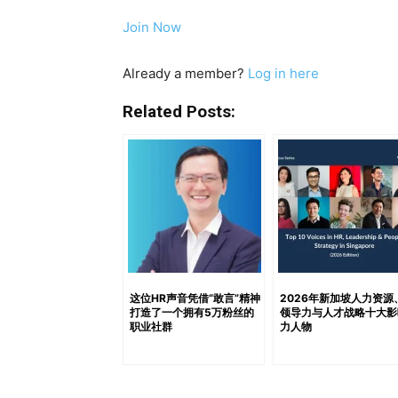
Nguyen Thai Ha Nguyen 是越南
Join Now
JOHN HUNT 的首席执行官，她创办的招
域。 此外，Thai Ha 拥有超过10万名Lin
Already a member?
Log in here
主寻求实用招聘建议的首选资源。 她不仅是
师，她将学术基础与企业实际招聘挑战相结合
Related Posts:
公信力，而她所发布的内容也持续为创业者与H
亲和力，是不可忽视的越南人才战略关键人物之一。 Kho
业战略与就业能力方面的活跃声音，擅长将招
互动，显示出对越南年轻与中年职场人士的强
需求与候选人定位的双重视角。在帮助数百人
市场的准备度上发挥了关键作用。Khoa 的声音
Thanh Tran Vu Thanh 是越南HR生态系
设计与实施实用的人力资源体系，从招聘框架
这位HR声音凭借“敢言”精神
2026年新加坡人力资源
打造了一个拥有5万粉丝的
领导力与人才战略十大影
高级HRBP与人才管理岗位，其见解建立在实
职业社群
力人物
团队与领导者实现专业化管理。他的Linked
者关注。 Nhung…