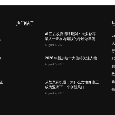
热门帖子
專
AI 正在改寫招聘規則：大多數專
L
。
業人士正在為錯誤的考驗做準備。
认
August 6, 2026
行
S
物
2026 年新加坡十大值得关注人物
August 5, 2026
职
数
新
正
从禁忌到机遇：为什么女性健康正
成为亚洲下一个创新风口
领
August 4, 2026