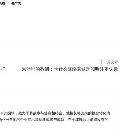
策略
领导力
下一篇文章
常把
果汁吧的教训：为什么战略若缺乏倾听注定失败
New in Asia 的编辑，致力于将故事与使命相结合。他擅长将复杂的概念转化为
助亚洲各地的企业展示其创新成果与成就，在全球舞台上赢得应有的