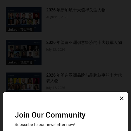
发出信号。 建立个人仪式在重要时刻前，我会花5分钟深呼
吸、想象成功并让自己保持冷静。这种简单的习惯非常有效。
2026 年新加坡十大值得关注人物
请记住，真实比伪装的自信更耀眼。人们愿意追随的是“人”，
August 5, 2026
而不是“超人”。 问：反馈与导师如何帮助领导者克服不安全
LinkedIn顶尖声音
感，并优化个人品牌 答：反馈与导师是任何领导者成长中
的“变革力量”。 反馈能让你清楚他人如何看待你，而导师则为
2026 年塑造亚洲创意经济的十大领军人物
你提供一个安全的成长空间，无需担心被评判。 我很幸运拥
July 23, 2026
有过揭示我盲点的导师。其中一位曾对我说： “Khushboo，
你在退缩，是因为你害怕被评判。放开手脚。” 这句建议彻底
LinkedIn顶尖声音
改变了我对个人品牌的看法。 作为导师，我也见证了坦诚的
2026 年塑造亚洲品牌与品牌叙事的十大代
反馈如何激发潜力。许多领导者往往看不到自己的光芒，直到
表人物
有人帮他们发现。反馈与导师的作用不仅仅在于改进，更在于
July 16, 2026
成长、开阔视野，并释放你内心的潜力。 问：您已经指导了
LinkedIn顶尖声音
数千名教练和专业人士。对于希望在发展自己业务的同时指导
他人的领导者，您有什么建议？ 答：指导是一种责任，而不
仅仅是一个角色。以下是我的建议： 以身作则： 用行动而非
言语向您的学员展示您如何面对挑战与解决问题。 设定界
限：…