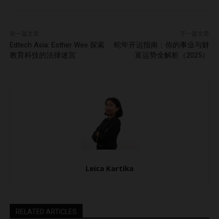
展示自己？ 答：冒牌者综合症的根源是“我不够好”的想法。
但我总是提醒我的客户：“你足够好，你的故事足够好。” 以下
是三种能够带来显著变化的心态转变： 从当下开始不要等待
前一篇文章
下一篇文章
完美。前进的每一步比犹豫更重要。比如，我的一位客户从分
Edtech Asia: Esther Wee 探索
蛇年开运指南：你的事业与财
享简单的职场见解开始，现在已成为LinkedIn的“热门声音”。
教育科技的法律迷宫
富运势全解析（2025）
以服务为导向当你从“他们会怎么看我？”转变为“我如何帮助他
们？”时，你的自信会自然提升。 庆祝每一个小胜利无论多么
微小的成就，都值得认可。成功不是一次巨大的飞跃，而是一
系列持续的进步。 当你不再追求“完美”而是勇敢地展示真实的
自己，一切都会随之改变。 问：有哪些实用策略可以帮助领
导者在内心充满自我怀疑时，依然投射出自信与真实？ 答：
自信并不是没有怀疑，而是怀疑中仍能前行。以下是一些有效
的做法： 拥抱你的故事分享你在挑战中的经验与教训。我分
Leica Kartika
享过自己每月40美元工作的经历，它深深打动了许多人。 充
分准备自信往往来源于清晰。无论是发帖还是演讲，充足的准
备可以消除许多疑虑。 用身体语言传递自信即使你感到紧
张，也要站直、保持眼神交流并微笑。你的身体会给你的大脑
RELATED ARTICLES