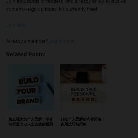
Join thousands of readers who already enjoy exclusive
作为TEDx演讲者、个人品牌专家，以及两家七位数企业的创
content—sign up today. It’s currently free!
始人，她的职业生涯从每月40美元的简单数据录入工作开
始，最终成为营销与个人品牌领域的领军人物。Khushboo 常
Join Now
把个人品牌比作一场“数字握手”，它是一个独特的第一印象，
能够以任何传统营销策略都无法实现的方式为你开启新机遇。
Already a member?
Log in here
通过分享她的奋斗历程、价值观和成就，Khushboo 激励了无
数人建立自己的个人品牌，在快节奏的数字化世界中焕发独特
Related Posts:
的领导力。 亮点在领导中克服自我怀疑：有效策略分拥抱真
实的自我，解锁全新机遇 在领导中克服自我怀疑：有效策略
分 问：在今天，个人品牌成为了一个热门话题。您如何定义
领导者的个人品牌？为什么它对商业成功如此关键？ 答：个
人品牌并不是“推销自己”，而是“展示自己”。 它是你的故事、
价值观以及你独特影响力的结合。 对于领导者来说，它是一
种工具，用来： 建立信任 赋予企业更多人性化 吸引机遇 在当
今互联的世界里，人们购买的不只是产品，而是背后的人。
建立强大的个人品牌：学者
打造个人品牌的内容策略：
与行业专业人士连接的桥梁
实用技巧与策略
举个例子：当我开始分享自己作为年轻创业者的旅程时，我的
观众不仅仅关注我的成功，他们更多地与我的奋斗经历产生共