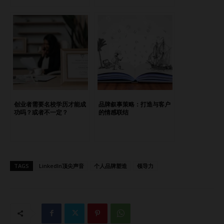
鸣——比如我每月40美元的工作、我的错误和我的成长曲
线。正是这种“人性化”的触动让他们信任我。 对领导者而言，
个人品牌就是你的“数字握手”。如果运用得当，它能比任何营
销活动更快打开成功的大门。 问：即使是最成功的领导者也
会受到自我怀疑的困扰。为什么这种现象在今天如此普遍？它
对个人品牌建设有何影响？ 答：自我怀疑是许多领导者的“无
声伴侣”。 这种怀疑的来源包括： 我们常将自己的幕后与他人
的“高光时刻”对比； 领导力伴随着表现压力与不断的审视；
创业者需要名校学历才能成
品牌叙事策略：打造与客户
社交媒体放大了对他人评价的恐惧。 然而，自我怀疑往往令
功吗？或者不一定？
的情感联结
人止步不前。领导者害怕不完美，因此犹豫是否展示自己。
但真实比完美更有力量。 我见过许多领导者在接受脆弱、展
示真实自我后彻底改变了自己的个人品牌。一位客户曾在
LinkedIn上分享了自己因压力而感到倦怠的经历，仅此一帖比
TAGS
LinkedIn顶尖声音
个人品牌塑造
领导力
多年企业语言更能打动人心——它让他更“人性化”。 当领导者
敢于面对自己的不完美时，他们能与人建立更深的联系，进而
赢得信任。魔力就在此刻发生。 问：在您的经验中，哪些关
键心态转变能帮助领导者摆脱冒牌者综合症，并自信地向受众