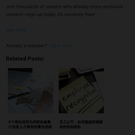
和预防性保健。企业通常会根据员工的需求、行业要求及组织
Join thousands of readers who already enjoy exclusive
目标定制这些计划，为员工和公司带来双重收益。 亮点健康
content—sign up today. It’s currently free!
计划为员工健康带来的关键好处身体健康的改善心理健康与福
祉生活质量的提升健康计划如何提升生产力降低缺勤率提高专
Join Now
注力与参与度降低员工流动率实施健康计划的挑战与考量初始
成本和资源分配员工参与度评估与衡量结论 健康计划为员工
Already a member?
Log in here
健康带来的关键好处 身体健康的改善 职场健康计划通常强调
身体健康，提供健身设施、运动课程以及健康生活方式资源。
Related Posts:
一些公司还会提供生物检测、流感疫苗接种和营养指导，鼓励
员工以积极的方式关注健康。借助这些资源，员工更不易患上
如高血压、糖尿病等生活方式相关的健康问题，从而减少个人
和企业的负担。 心理健康与福祉 心理健康越来越被视为整体
健康的重要组成部分，健康计划正逐步涵盖这一需求。包含心
理咨询、正念训练和压力管理工作坊的计划，为员工提供宝贵
的心理支持。这种积极的预防方式帮助员工更好地应对压力，
避免倦怠，从而形成更为幸福、抗压的工作团队。 生活质量
5个理由说明为何财务健康
员工认可：如何激励和感谢
计划是人才留存的最佳选择
你的初创团队
的提升 健康计划通过营造重视健康和平衡的工作环境，提高