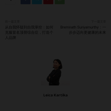
入。 员工参与度 要让健康计划发挥成效，员工的积极参与至
关重要。通过提供健康服务折扣或参与认可等激励措施，可以
提高参与度。健康计划应易于访问且具包容性，以满足员工多
前一篇文章
下一篇文章
样化的需求和兴趣。 评估与衡量 为了评估健康计划的成效，
从自我怀疑到自我掌控：如何
Bremnath Suriyamurthy：一
企业需要明确的指标，例如追踪缺勤率下降、员工满意度或医
克服冒名顶替综合症，打造个
步步迈向更健康的未来
人品牌
疗费用节省。定期评估可以帮助企业优化计划，最大化影响并
有效展示投资回报率。 结论 投资健康计划已不再是可有可无
的选择，而是对员工和企业都有益的战略决策。这些计划培养
了一支健康、富有生产力和积极性的团队，使员工能以更强的
韧性和专注力应对挑战。随着企业不断采用和创新健康举措，
他们为健康与生产力齐头并进的职场文化铺平了道路。 亮点
健康计划为员工健康带来的关键好处身体健康的改善心理健康
与福祉生活质量的提升健康计划如何提升生产力降低缺勤率提
高专注力与参与度降低员工流动率实施健康计划的挑战与考量
Leica Kartika
初始成本和资源分配员工参与度评估与衡量结论 Read this
article in English here….