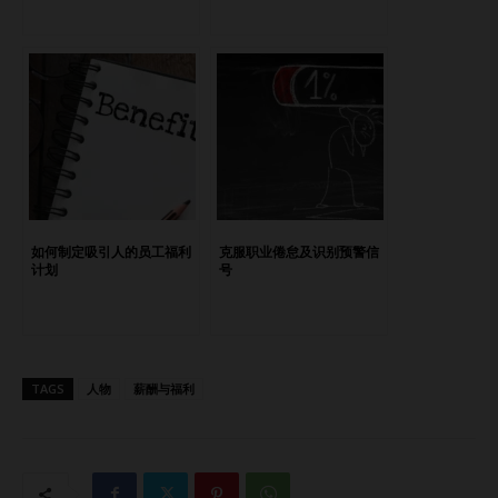
了员工的生活质量。通过促进身心健康，这些举措提升了员工
的精力、工作满意度和士气。员工感受到被重视和支持，这不
仅增加了他们对企业的忠诚度，也帮助他们更好地实现工作与
生活的平衡。 健康计划如何提升生产力 降低缺勤率 当员工能
获得支持其健康的资源时，他们请病假的几率会大大减少。通
过改善身心健康，员工更少缺勤，使团队更加紧密。这种连续
性加强了团队协作，确保项目能够顺利进行，不会因频繁的中
断而受阻。 提高专注力与参与度 心理健康资源，例如正念和
放松项目，帮助员工更有效地管理压力，使他们能够更专注地
如何制定吸引人的员工福利
克服职业倦怠及识别预警信
完成任务。专注力和精力的提升使员工更具参与感和生产力，
计划
号
帮助企业在竞争激烈的市场中蓬勃发展。 降低员工流动率 健
康计划不仅有益于健康，还能提高工作满意度。感到被重视和
支持的员工往往更愿意留在公司，从而减少员工流动。这帮助
企业保留顶尖人才，节省招聘成本，并维持一支稳定而熟练的
TAGS
人物
薪酬与福利
团队。 实施健康计划的挑战与考量 初始成本和资源分配 建立
健康计划需要前期投资，包括设施、资源和专业指导的费用。
企业可能会因无法保证结果而犹豫不决。然而，研究表明，通
过减少缺勤和提高生产力带来的长期回报通常会超过初期投