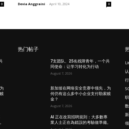
Devia Anggraini
-
April 10, 2024
0
0
热门帖子
共
7支团队、25名残障青年，一个共
L
同使命：让学习转化为行动
认
August 7, 2026
行
S
为
新加坡在网络安全竞赛中领先，为
赎
何仍有这么多中小企业支付勒索赎
职
金？
数
August 7, 2026
新
專
AI 正在改寫招聘規則：大多數專
。
業人士正在為錯誤的考驗做準備。
领