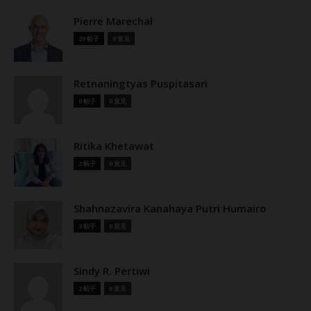
Pierre Marechal
29 帖子
0 意见
Retnaningtyas Puspitasari
0 帖子
0 意见
Ritika Khetawat
2 帖子
0 意见
Shahnazavira Kanahaya Putri Humairo
3 帖子
0 意见
Sindy R. Pertiwi
2 帖子
0 意见