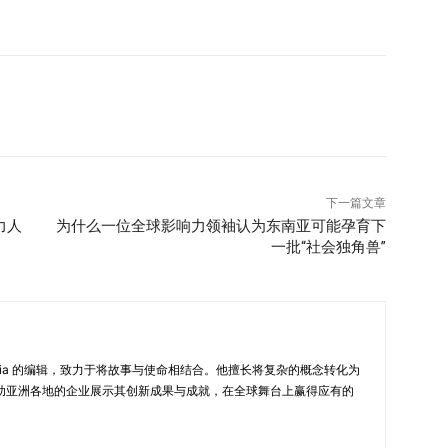
向持续性的认可与响应系统。…
下一篇文章
力人
为什么一位全球影响力领袖认为东南亚可能孕育下
一批“社会独角兽”
New in Asia 的编辑，致力于将故事与使命相结合。他擅长将复杂的概念转化为
助亚洲各地的企业展示其创新成果与成就，在全球舞台上赢得应有的