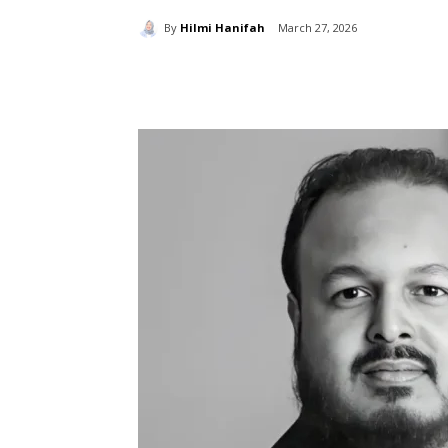
By
Hilmi Hanifah
March 27, 2026
分享