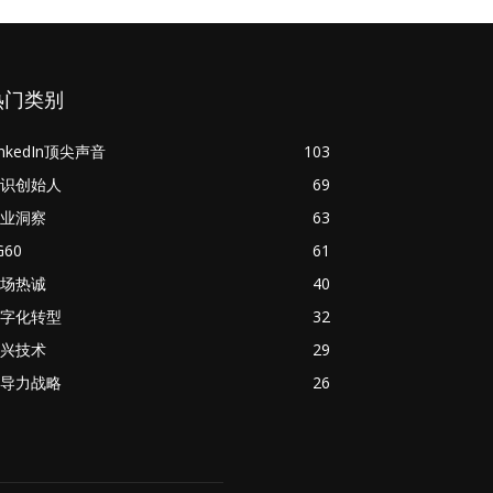
热门类别
inkedIn顶尖声音
103
识创始人
69
业洞察
63
G60
61
场热诚
40
字化转型
32
兴技术
29
导力战略
26