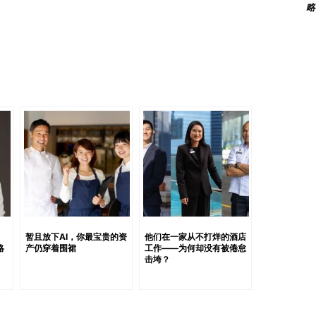
略
是稳定——而是意义 几十年来，企业的承诺建立在“稳定”之上：努
这一模式正在受到质疑。 Z 世代并没有拒绝努力或抱负。他
 在多种招聘与员工留任的案例中，一个共同模式逐渐显现：
面临年轻员工过早失去投入感的问题。离职访谈很少将薪酬
呈现：他们无法清晰看到自己的工作“为什么重要”。 这正是
现，往往源于工作环境中贡献变得抽象。当任务与结果之间缺
能力不足，而是因为意义不清晰。 缺乏背景，表现就会停滞
”的需求。 仅有任务本身已经不够。理解任务背后的“为什
：一名员工被要求整理报告或管理数据集。输出可能在技术
入背景信息：这份报告直接帮助提升关键客户的效率，或支持
的性质没有改变——但参与度却发生了变化。 差异不在技
来了新的要求：透明度不再是可选项，而是运营必需。 这意味
让 KPI 具有实际意义，而不仅是机械指标● 解释个人贡献
：
暂且放下AI，你最宝贵的资
他们在一家从不打烊的酒店
略
产仍穿着围裙
工作——为何却没有被倦怠
意义”不是附加值，而是基本要求。 反馈不再是流程——而是
击垮？
性”。 这一代人成长于一个反馈持续且可见的环境中。 回
化的。 然而，传统职场结构仍高度依赖延迟反馈周期——季
就是脱节。 当反馈到来时，产生反馈的情境早已过去。 为