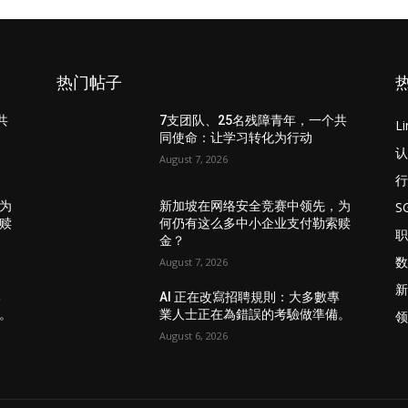
热门帖子
共
7支团队、25名残障青年，一个共
L
同使命：让学习转化为行动
认
August 7, 2026
行
S
为
新加坡在网络安全竞赛中领先，为
赎
何仍有这么多中小企业支付勒索赎
职
金？
数
August 7, 2026
新
專
AI 正在改寫招聘規則：大多數專
。
業人士正在為錯誤的考驗做準備。
领
August 6, 2026