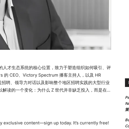
斯坦不断演变的人才生态系统的核心位置，致力于塑造组织如何吸引、评
的 CEO、Victory Spectrum 播客主持人，以及 HR
的工作涵盖招聘、领导力对话以及影响整个地区招聘实践的大型行业
以解读的一个变化：为什么 Z 世代并非缺乏投入，而是在从
Pe
的是，他指出，如果领导者希望在一个由目标感、即时性和
Ne
们必须重新思考什么。 这不仅仅是代际观察，更是一场组织
策
定——而是意义缺乏背景，表现就会停滞反馈不再是流程
Bu
努力“新鲜”时给予奖励领导力需要迅速跟上结语：真正的
 exclusive content—sign up today. It’s currently free!
Co
ify.com/episode/1KZdsX0BbOHgk4mLHBsCgM?