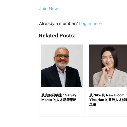
si=5b403387b170444a 工作不再只
Join Now
力工作、保持一致，长期回报自然会到来。 但
们真正反对的是那些与实际影响脱节的努力。
Already a member?
Log in here
即便提供有竞争力的薪酬方案，许多组织仍然
作为核心原因。 相反，问题往往以另一种方式
Related Posts:
许多领导者误判的地方。 看似“不安分”的表
乏明确联系时，动力便会停滞——这不是因为
Z 世代最显著的变化之一，是他们对“背景信息
么”变得至关重要。 设想一个常见的职场场景
上是正确的，但投入程度仍然有限。 现在加
影响收入或可持续发展目标的战略决策。 工作
能，而在“可见性”。 对于领导者而言，这带
着： ● 将日常任务与可衡量的结果连接起来● 
从真实到敏捷：Sanjay
从 Nike 到 New Bloom
Mehta 的人才培养策略
Yina Han 的亚洲人才战
如何影响更广泛的目标 对于 Z 世代而言，“
之路
系统 除了目标感之外，另一个关键期待是“即时
应是即时的，认可是公开的，进步是持续被强
度评估、年度考核或项目结束后的总结。 结果