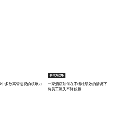
领导力战略
 世界中多数高管忽视的领导力
一家酒店如何在不牺牲绩效的情况下
.
将员工流失率降低超...