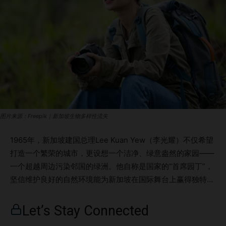
图片来源：Freepik｜新加坡生物多样性流失
1965年，新加坡建国总理Lee Kuan Yew（李光耀）不仅希望
打造一个繁荣的城市，更设想一个洁净、绿意盎然的家园——
一个超越周边污染邻国的绿洲。他自称是国家的“首席园丁”，
坚信维护良好的自然环境能为新加坡在国际舞台上赢得独特优
势。 这一愿景催生了“花园城市”运动，随后演变为更宏大的目
标——“在花园中的亲生城市”（Biophilic City in a
Let’s Stay Connected
Garden），并最终成为如今的“自然之城”（City in