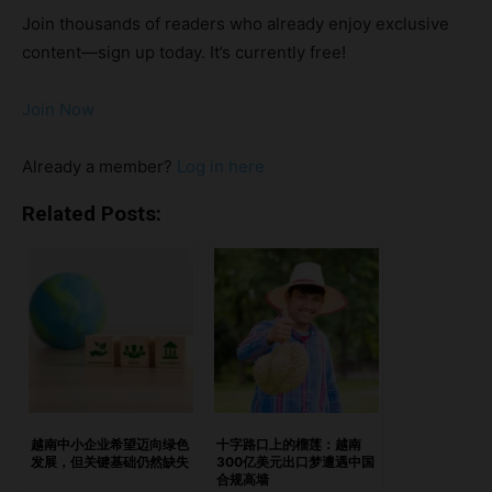
Nature）。 但在这片郁郁葱葱的口号背后，隐藏着一个更为
Join thousands of readers who already enjoy exclusive
复杂的现实。 亮点绿意背后的代价：生物多样性的悄然衰退
content—sign up today. It’s currently free!
表面上的绿色，背后的沉默生物危机与野生动物并肩而战的倡
导者绿色金融，能否弥补城市扩张的代价？新加坡的绿色声誉
Join Now
vs 生态现实重新思考“清洁与绿色”的真正含义
https://open.spotify.com/episode/2x6YnaB0VanC9P4AOx
Already a member?
Log in here
tw0A?si=1de3f4ed12d0453f 绿意背后的代价：生物多样性
的悄然衰退 自殖民时代以来，新加坡已经失去了95%的原始
Related Posts:
植被。随着森林的缩减，约90%的本地鸟类和40%的哺乳动物
物种也随之消失。 与此同时，新加坡不断赢得国际可持续发
展奖项。但生物多样性的流失却在不知不觉中持续发生，几乎
没有引起公众的广泛关注。 为什么？因为在新加坡，依旧是
由人来决定“谁”能留下——包括动植物。 树木被大幅修剪，不
仅是出于安全考虑，也为了防止乌鸦和鸽子等动物栖息。但这
些城市中的树木，也为其他生态关键却不易察觉的物种提供栖
息地。作为一个社会，我们似乎更偏好整洁有序，而非生态复
越南中小企业希望迈向绿色
十字路口上的榴莲：越南
发展，但关键基础仍然缺失
300亿美元出口梦遭遇中国
杂性；更追求修饰绿化，而非真正的生态系统。 你是否曾注
合规高墙