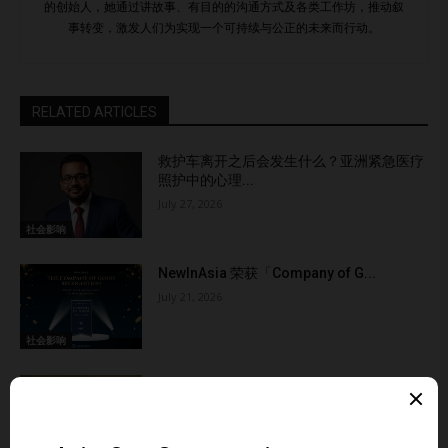
的创始人，她通过讲故事、有目的的沟通方式及各类工作坊，推动叙
些小而脆弱的生态系统？ 新加坡的绿色声誉 vs 生态现实 新加
事转变，激发人们为实现一个可持续与公正的未来而行动。
坡“自然之城”的愿景不能只停留在植树造林上。它需要我们真
正致力于保护那些支持可见生命系统的“无形”生态系统。
Eco-Business创始人兼CEO Jessica Cheam指出：“通过结
RELATED ARTICLES
合公共、慈善和私人资本来分散投资风险的做法至关重要——
但真正的挑战在于执行。”…
救护车离开之后会发生什么？亚洲紧急医疗
照护中的心理...
July 27, 2026
社会影响
NewInAsia 荣获「Company of G...
July 21, 2026
社会影响
从学习到生计：龙目岛55名青年与残障人士
将可持续创...
June 17, 2026