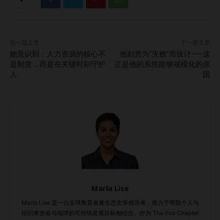
——从塑料污染到生物多样性流失。他拥有动物学背景，并以
敏锐的调查视角将那些“不方便的真相”呈现在公众面前。周末
时，他也参与ACRES的救援行动，拯救猴子、鸟类和爬行动
前一篇文章
下一篇文章
物。 Anbu与Robin代表了最勇敢的新闻与行动主义。他们直
她意识到：人力资源的核心不
他刻意为“失败”而设计——这
言不讳，通过自身的努力推动监管改革、企业责任和公众意
是制度，而是在关键时刻守护
正是他的系统能够规模化的原
人
因
识。 绿色金融，能否弥补城市扩张的代价？ 那么，这一切为
何对政策制定者和商界领袖至关重要？ 新加坡定位为全球
ESG标准、绿色金融和可持续创新的领导者。跨国企业之所以
被吸引来此，正是看中了新加坡的政治稳定与长远规划。 但
全球趋势正在转变。 投资者开始将自然相关风险纳入考量，
与碳排放同等看待。随着“自然相关财务披露工作
组”（Taskforce on Nature-related Financial Disclosures,
TNFD）等框架的兴起，生物多样性指标即将与温室气体报告
同样重要。 开发商、旅游业者和基础设施规划者不仅需要满
Marla Lise
足绿化要求，还必须能展示可衡量的生态影响。 而这正是新
Marla Lise 是一位全球教育者兼生态文学倡导者，致力于帮助个人与
加坡落后的地方。相比保留大面积原始森林的马来西亚和印
组织将使命与地球的可持续发展目标相结合。作为 The Eco Chapter
尼，新加坡面临的挑战更严峻：如何在极高城市密度中保护那