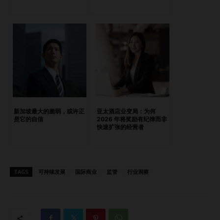
意到公园连道（Park Connector Network）两旁的植物种类
是多么一致？ 表面上的绿色，背后的沉默生物危机 新加坡绿
色计划（Green Plan）提出要种植一百万棵树，这个目标令
人赞赏。但它几乎没有提到提升生物多样性——更别说保护现
有的生态资源了。我们为何如此执着于种植新树，而忽视那些
无可替代的原始森林？ 在新加坡，环保决策往往受到特定公
民环境的影响。公开抗议极为罕见，直接对抗在文化上也不被
鼓励。然而，公众意见依然重要——有时是间接地，有时也能
产生强大作用。 虽然大多数调查显示，环保问题并非民众的
新加坡最大的脆弱，或许正
亚太酒店业变局：为何
首要关注，但社交媒体表明，新加坡人是关心环境的——尤其
是它的自信
2026 年将奖励有纪律而非
快速扩张的经营者
当破坏变得可见时。从水獭栖息地、四处游荡的鸡群，到绿地
被突然清除，民众的愤怒揭示了一个安静但强烈的关切情绪。
与野生动物并肩而战的倡导者 在这片敏感的生态景观中，有
两位人物脱颖而出。 Anbarasi “Anbu” Boopal是动物福利组
TAGS
可持续发展
国际商业
监管
行业洞察
织ACRES的联合创始人，近二十年来始终站在动物救援与倡
导的第一线。从在政府组屋走廊里救援蛇类，到公开反对捕杀
政策，她为那些无法发声的动物发声。 Robin Hicks是环保媒
体Eco-Business的副主编，专注于揭露发展背后的生态代价