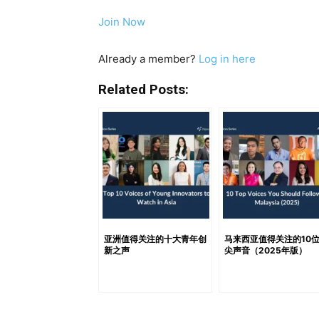
源领域声音之一，拥有近5万名关注者。作为 TA
Join Now
十多年的人力资源实战经验与战略洞察力融合，深
他还是一个本地 HR 社群的联合创始人，致力于
Already a member?
Log in here
Business 4.0 Roadshow”（自2016年起
Global HR Books（LinkedIn 频道
Related Posts:
关注“以人为本”领导力和职业成长的人必读内
亚洲值得关注的十大青年创
马来西亚值得关注的10
新之声
尖声音（2025年版）