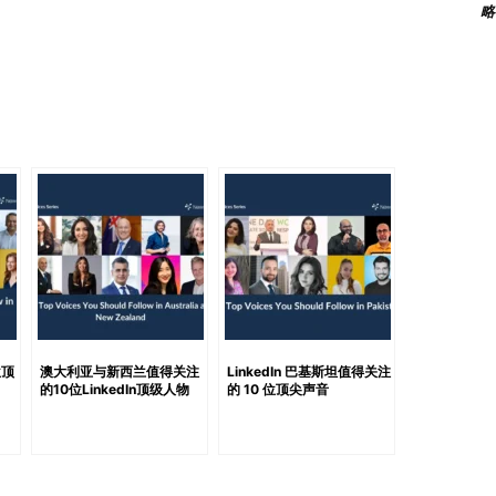
略
 与 HRBP 专家、演讲者、社群顾问和内容创作者，他将
耕人才招聘、员工参与度以及 HR 中的 AI 应用等议题。
帮助招聘人员和求职者快速建立连接。 从主办“Vietnam
）到担任 Social Golden Time 社群执行委员会副主席，以及
）的联合创办人，Truong 的贡献早已超出企业本身。他的动态是所有
容。…
位顶
澳大利亚与新西兰值得关注
LinkedIn 巴基斯坦值得关注
的10位LinkedIn顶级人物
的 10 位顶尖声音