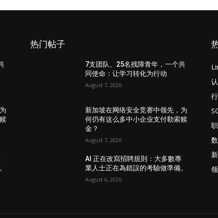
热门帖子
共
7支团队、25名残障青年，一个共
L
同使命：让学习转化为行动
认
August 7, 2026
行
S
为
新加坡在网络安全竞赛中领先，为
赎
何仍有这么多中小企业支付勒索赎
职
金？
数
August 7, 2026
新
專
AI 正在改寫招聘規則：大多數專
。
業人士正在為錯誤的考驗做準備。
领
August 6, 2026