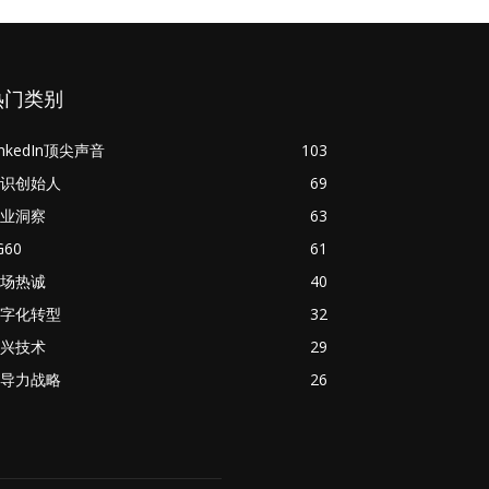
热门类别
inkedIn顶尖声音
103
识创始人
69
业洞察
63
G60
61
场热诚
40
字化转型
32
兴技术
29
导力战略
26