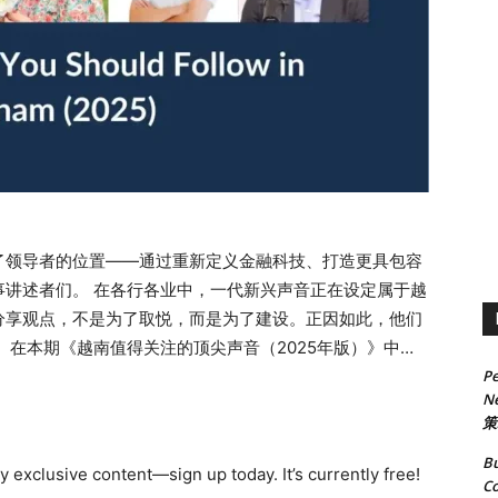
了领导者的位置——通过重新定义金融科技、打造更具包容
事讲述者们。 在各行各业中，一代新兴声音正在设定属于越
分享观点，不是为了取悦，而是为了建设。正因如此，他们
 在本期《越南值得关注的顶尖声音（2025年版）》中，
Pe
他们不只是行业潮流的观察者，更是未来蓝图的设计者。 亮点
Ne
aoDan NguyenBenji LambEric TranDieu Linh
策
i）LuuCuong Anh Nguyen, CFA结语：那些塑造明天的回声
Bu
OhD6oRwHGv4FOvguKx?si=8580e6bb5dbc4323 Truong
 exclusive content—sign up today. It’s currently free!
Co
 Niềm Tin”（信任先生），是越南 LinkedIn 上最受尊敬的人力资