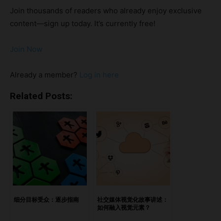
策略。在社交平台上，每一秒都有成千上万条内容争夺用户注
Join thousands of readers who already enjoy exclusive
意力，网民的选择越来越有针对性。千篇一律的内容早就难以
content—sign up today. It’s currently free!
引起共鸣。如今的用户，更倾向于看到符合自己兴趣、行为轨
迹和偏好的内容。 在中国市场，这种趋势尤为明显。从抖
Join Now
音、微博到小红书，内容个性化已经成为用户体验的关键。品
牌如果能够基于用户的真实需求，推送贴合其生活方式和价值
Already a member?
Log in here
观的内容，就更容易赢得信任与关注。 精心打造的个性化内
容，不仅能吸引注意力，更能建立情感连接，增强品牌黏性，
Related Posts:
并最终带动转化率的提升。换句话说，谁能掌握个性化内容的
节奏，谁就能在社交媒体的洪流中脱颖而出。 接下来，我们
将进一步探讨内容个性化为何是社交媒体营销成功的关键。
亮点社交媒体内容个性化的六大好处如何在社交媒体中实施内
容个性化策略结语 社交媒体内容个性化的六大好处 1. 提高用
户互动率 当用户感觉内容是“为我而设”时，他们更愿意点赞、
评论、转发。通过分析用户行为、兴趣偏好和基本画像，品牌
可以发布更具吸引力的个性化内容。无论是推荐产品、精选歌
细分目标受众：逐步指南
社交媒体视觉化故事讲述：
如何融入视觉元素？
单，还是“你可能喜欢”类型的贴文，这类内容总能引起更多关