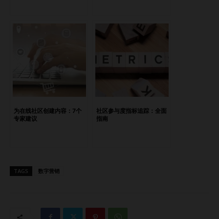
注。 2. 转化率大幅提升 个性化的社交媒体广告或推荐内容，
可以显著提升用户购买意愿。比如在用户浏览过某个产品后，
平台再次推送相关优惠信息，这种“贴心提醒”更能促成交易。
有研究显示，个性化营销信息可带来高达 20% 的销售增长。
3. 加强品牌忠诚度 用户喜欢那些“懂自己”的品牌。当一个品
牌的内容长期与用户的需求和兴趣高度契合，自然能赢得信任
和忠诚。比如生日专属优惠、根据兴趣定制的服务推荐，或是
由AI驱动的个性化客服，都能建立更深层次的情感连接。 4.
提升用户体验 社交媒体信息量庞大，用户每天都被各种内
为在线社区创建内容：7个
社区参与度指标追踪：全面
容“轰炸”。个性化策略能帮助品牌在信息洪流中脱颖而出，只
专家建议
指南
将最相关的内容呈现给目标用户。这不仅减少了用户的“信息
疲劳”，还让品牌与用户的互动更愉悦、更有价值。 5. 广告效
果和投资回报更佳 千篇一律的广告往往被“略过”，但个性化广
告的表现则截然不同。如今，像 Facebook 和 Instagram 这
TAGS
数字营销
样的社交平台，已经支持精准定位和动态创意。企业可以根据
用户兴趣、行为和地域投放最合适的广告，从而提升点击率并
降低广告成本。 6. 用户停留时间延长 用户若看到真正感兴趣
的内容，自然会花更多时间深入阅读或观看。这可能是观看长