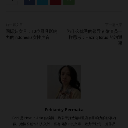
视频、浏览多个帖文，或探索产品推荐。个性化内容不仅吸引
注意力，更能持续留住用户的注意力。 如何在社交媒体中实
施内容个性化策略 我们已经了解了个性化的优势，接下来，
前一篇文章
下一篇文章
看看企业如何将其有效融入社交媒体策略。 1. 利用数据深入了
国际妇女月：10位最具影响
为什么优秀的领导者像演员一
解受众 通过分析工具追踪用户的行为模式、人口画像和互动
力的Indonesia女性声音
样思考：Hazriq Idrus 的沟通
课
数据。比如使用 Facebook Insights、Instagram Analytics、
Google Analytics 等平台，精准了解你的受众偏好和需求。
2. 对用户进行细分管理 不是所有粉丝都一样。你可以按年
龄、地域、兴趣爱好和消费习惯将受众划分为不同群体，为每
一类群体定制内容，提升相关性和触达效果。 3. 运用人工智
能与机器学习 AI工具可以通过分析用户过往行为，预测未来偏
好。TikTok、YouTube、Instagram 等平台早已通过算法，根
据用户的兴趣推荐最可能引起互动的内容。 4. 使用动态内容
和个性化广告 像 Facebook 和 LinkedIn 等平台支持动态内
Febianty Permata
容，根据用户互动自动调整显示内容。通过个性化广告投放，
Febi 是 New In Asia 的编辑，热衷于打造清晰且富有影响力的叙事内
让用户看到与自己浏览历史和兴趣高度匹配的信息。…
容。她擅长创作引人入胜、富有洞察力的文章，致力于让每一篇作品