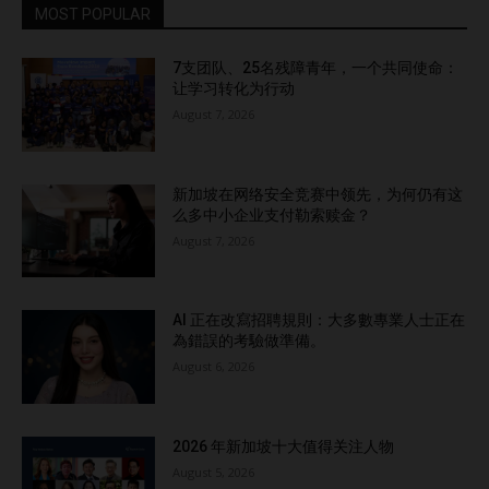
此，要保持开放心态，接受反馈，跟上新兴趋势，并始终致力
MOST POPULAR
于提供增值内容，以改善社区成员的生活。 此外，请记住，
一个成功的在线社区依赖于能够与成员产生共鸣的内容，使他
7支团队、25名残障青年，一个共同使命：
让学习转化为行动
们感到参与其中并受到重视。通过关注成员需求和兴趣，您可
August 7, 2026
以创建一个充满活力、吸引人且支持性的社区。 亮点理解在
线社区的重要性第一条建议：明确目标受众及其需求第二条建
议：研究和头脑风暴内容创意第三条建议：选择适合的在线社
新加坡在网络安全竞赛中领先，为何仍有这
区平台第四条建议：创建有价值且吸引人的内容第五条建议：
么多中小企业支付勒索赎金？
鼓励和支持用户生成内容第六条建议：分析并优化社区增长的
August 7, 2026
内容策略结论 Read the English article here….
AI 正在改寫招聘規則：大多數專業人士正在
為錯誤的考驗做準備。
August 6, 2026
2026 年新加坡十大值得关注人物
August 5, 2026