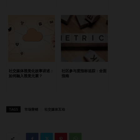
挑战和目标，并针对这些具体问题定制内容。 通过调查问
卷、焦点小组或分析现有社区互动，您可以获取有关受众需求
和偏好的宝贵见解。这些信息将帮助您创建符合受众兴趣并能
解决其关切的问题的内容。 真正了解目标受众后，您可以创
作能够抓住他们注意力的内容，并建立一种连接和相关感。这
最终会提升社区的参与度和忠诚度，从而建立一个让成员感到
被重视和倾听的充满活力的社区。 第二条建议：研究和头脑
风暴内容创意 在充分了解目标受众后，下一步是研究和头脑
风暴与他们的兴趣和需求相符的内容创意。内容营销策略师
社交媒体视觉化故事讲述：
社区参与度指标追踪：全面
Andrea Pizziconi指出，内容营销的核心是理解受众并创作能
如何融入视觉元素？
指南
满足他们需求和兴趣的内容。她强调，研究和头脑风暴是这一
过程的基础，超越猜测，用数据、洞察和灵感来驱动内容策
略，从而真正与受众建立联系。 这一过程包括探索多种资
源，例如行业刊物、社交媒体趋势和竞争对手分析，以发现可
TAGS
市场营销
社交媒体互动
能引起社区共鸣的主题和形式。此外，鼓励现有社区成员提供
意见和反馈，因为他们可以提供关于最吸引人和有价值的内容
类型的重要见解。同时，考虑利用关键词研究和内容分析工
具，发现您所在领域的热门话题和趋势。 通过不断研究和头