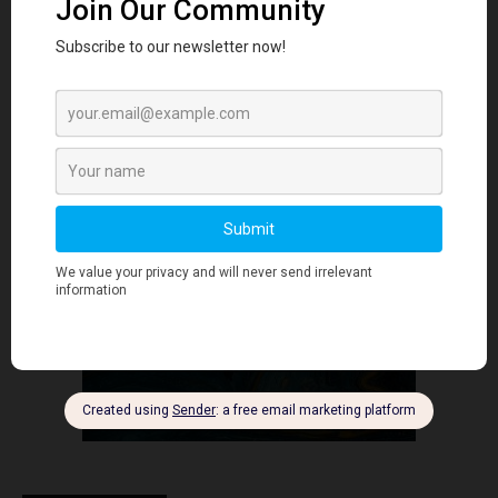
社交媒体互动
庆祝社区成员的优秀贡献，这可以激励更多人参与并分享见
解。 通过举办比赛、挑战或主题讨论，鼓励成员分享他们的
故事、经验和专业知识。这不仅为社区增值，还能增强成员之
间的纽带，培养团结感。 第六条建议：分析并优化社区增长
的内容策略 内容优化专家Ron Sela强调，持续分析和优化内
- Advertisment -
容策略是在线社区增长和成功的关键。定期监测关键指标，如
参与率、流量来源和用户反馈，可以评估内容的有效性并识别
改进领域。 利用分析工具深入了解哪些内容形式、主题和分
发渠道最能引起受众的共鸣。根据这些数据优化内容策略并分
配资源，确保持续提供符合社区成员需求和偏好的内容。 此
外，通过调查、投票或直接沟通渠道获取社区反馈。这些宝贵
的意见可以帮助您发现内容空白、应对新兴趋势或关注点，并
不断调整策略，更好地服务于您的受众。 结论 构建一个繁荣
的在线社区需要制定战略性内容创作和参与策略。通过遵循这
些专家建议，您可以创建有价值且吸引人的内容，与目标受众
建立联系，培养社区意识，并鼓励积极参与和贡献。 首先，
为在线社区创作内容是一个需要不断调整和改进的过程。因