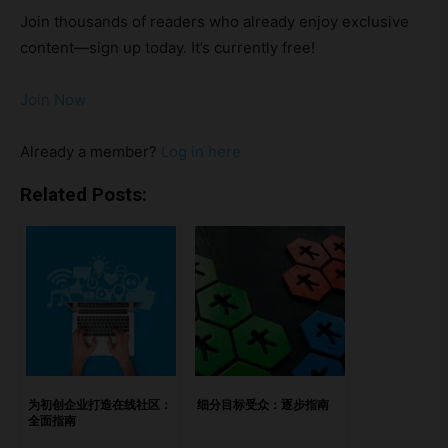
线社区的重要性 在线社区已成为一个强大的平台，能让来自
Join thousands of readers who already enjoy exclusive
全球各地的人们联系、分享想法，并与志趣相投的人互动。这
content—sign up today. It’s currently free!
些虚拟空间不仅培养归属感，还提供支持，并促进知识和经验
的交流。事实上，有80%的用户更有可能与拥有强大在线社区
Join Now
的品牌互动；此外，70%的用户更愿意分享与这些品牌的体
验。 因此，为在线社区创作能够引起共鸣的内容对促进互
Already a member?
Log in here
动、建立信任以及培养忠实粉丝至关重要。有效的内容不仅能
够吸引新成员，还能激励现有成员积极参与，推动社区的成
Related Posts:
长。 通过理解在线社区的重要性以及内容在其中的作用，创
作者可以释放其潜力，构建充满活力的虚拟空间，启发、教育
并赋能成员。采用正确的策略，这些社区将成为让每个成员都
感到被重视和倾听的地方。 第一条建议：明确目标受众及其
需求 为在线社区创建吸引人的内容的第一步是明确并了解您
的目标受众。这需要分析人口统计信息，如年龄、地域、兴趣
和偏好，同时深入了解他们的动机、痛点和目标。正如
Content Verve的创始人Sujan Patel所指出的，理解受众是创
为初创企业打造在线社区：
细分目标受众：逐步指南
全面指南
建与他们产生共鸣内容的关键。这意味着要识别他们的需求、