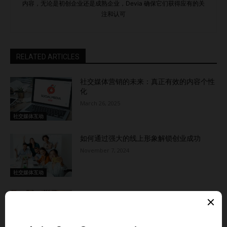
内容，无论是初创企业还是成熟企业，Devia 确保它们获得应有的关
想化的品牌形象，但品牌其实是一个从未被完全讲述的故事。
注和认可
这一观点强调了真实性以及在内容策略中持续互动的重要性。
平衡信息性和教育性内容与娱乐性、发人深省的内容，鼓励讨
论和互动。为了迎合不同的学习风格和偏好，可以采用多样的
RELATED ARTICLES
内容形式，如博客文章、视频、播客、信息图表和直播。同
时，通过提问、征求反馈或邀请社区成员分享经验和见解，促
社交媒体营销的未来：真正有效的内容个性
进用户参与。 此外，力求创建视觉吸引力强、结构清晰的内
化
容，使其易于消化。利用多媒体元素，如图片、视频和互动组
March 26, 2025
件，提升用户体验，并使内容更具吸引力和记忆点。 第五条
社交媒体互动
建议：鼓励和支持用户生成内容 除了创建高质量内容，鼓励
如何通过强大的线上形象解锁创业成功
和支持用户生成内容（UGC）在在线社区中同样重要。
November 7, 2024
Rephrase Media, Inc.的创始人Matthew Ramirez指出，通过
创建清晰简单的提交流程，并提供明确的内容标准，可以让用
社交媒体互动
户更容易分享内容。他还建议使用主题标签或标记系统，以简
化UGC的跟踪和分享。 UGC不仅能增强社区成员的归属感，
社区参与度指标追踪：全面指南
还能带来多元的观点和经验。引入功能和机制，如论坛、讨论
June 27, 2024
板块或专门的内容提交入口，使成员更容易贡献内容。认可并