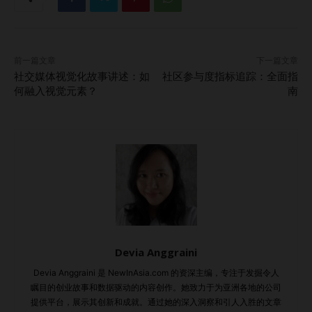
脑风暴新的内容创意，可以确保您的在线社区保持活力、相关
性和吸引力。这种方法能够激发成员的期待感，让他们保持积
极参与并渴望更多内容。 80%的用户更愿意与拥有强大在线
前一篇文章
下一篇文章
社区的品牌互动。 第三条建议：选择适合的在线社区平台 在
社交媒体视觉化故事讲述：如
社区参与度指标追踪：全面指
众多在线平台中，谨慎选择符合目标受众偏好和行为的平台至
何融入视觉元素？
南
关重要。《The Troubleshooter》的首席营销官Tanya
Throne指出，不同平台适合多样的内容形式、互动风格和用
户群体，因此选择正确的渠道对于您的在线社区非常重要。
例如，如果您的目标受众主要是视觉学习者，那么Instagram
或YouTube等平台可能更适合分享视觉吸引力强的内容。另一
方面，如果您的社区注重深度讨论和知识共享，论坛或Reddit
可能更为适合。 通过战略性地选择正确的平台，您可以确保
内容有效触达目标受众，并促进在线社区中的有意义互动。这
Devia Anggraini
种精心选择有助于创建一个更吸引人、更充满活力的社区，让
成员感到连接和融入。 第四条建议：创建有价值且吸引人的
Devia Anggraini 是 NewInAsia.com 的资深主编，专注于发掘令人
瞩目的创业故事和数据驱动的内容创作。她致力于为亚洲各地的公司
内容 创建有价值且吸引人的内容是构建成功在线社区的关
提供平台，展示其创新和成就。通过她的深入洞察和引人入胜的文章
键。美国品牌顾问Scott Bedbury指出，许多公司试图展示理