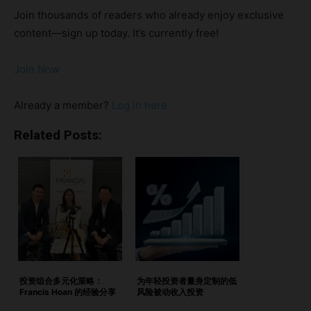
务咨询行业。凭借金融背景，她能够有效地管理投资。拥有十
Join thousands of readers who already enjoy exclusive
多年投资经验的她，以基本面分析为基础，构建了多元化投资
content—sign up today. It’s currently free!
组合，涵盖股票、固定收益和另类投资，展现了她对全面投资
方法的承诺。 “我认为全面的投资方法能更好地管理风
Join Now
险，”Fung 解释道，“这使得我们能够在不同的市场周期中找
到投资机会。” 天使投资与科技初创公司 Fung 投身天使投
Already a member?
Log in here
资，开启了职业生涯的新篇章。她的第一个投资项目是与
Asia Pro Ventures 合作，投资于一家科技初创公司。这家公
Related Posts:
司专为大学生开发解决方案，旨在提升学生参与活动的可见
性，并帮助他们顺利过渡到职场。 “我对利用技术来匹配候选
人和雇主充满热情，”Fung 说道，“这家初创公司有能力带来
积极的改变。” 投资理念与策略 在投资理念方面，Fung 强调
平衡。她的策略在追求资本增值和稳定收入流之间取得平衡，
同时通过复利实现长期财富增长。她的策略重点在于财富的保
值和增长。 与初创公司的协同合作 Fung 在与初创公司的合作
中采取灵活而协同的方式。她的参与程度会根据初创公司的需
投资组合多元化策略：
为年轻投资者量身定制的低
Francis Hoan 的经验分享
风险被动收入投资
求和自己的时间安排而变化。她非常重视与创始人之间的合作