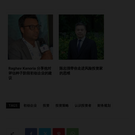
伙伴关系，坚信合作是成功的关键。 成功与失败的经验教训
回顾自己的投资之路，Fung 提到成功与挑战并存。她曾成功
投资一家电子商务和云计算巨头，这家公司最终成长为全球领
军企业，这让她深刻认识到识别有前景公司的重要性。而她在
一家电信公司的投资因竞争和技术变革而遇挫，这让她意识到
需要密切关注市场趋势并及时调整。 “成功的投资让我更加坚
定要寻找具有潜力的公司，”Fung 说道，“全面的投资方法有
助于有效应对挑战。” Lily Fung 的投资旅程体现了不断学习和
适应的精神。她的经历为有志投资者提供了宝贵的经验。随着
Raghav Kanoria 分享他对
陈志强带你走进风险投资家
她通过 Asia Pro Ventures 探索天使投资领域，她的洞见依旧
评估种子阶段初创企业的建
的思维
议
具有重要价值。 Highlights从企业金融到财务咨询天使投资与
科技初创公司投资理念与策略与初创公司的协同合作成功与失
败的经验教训 Read the English version here….
TAGS
初创企业
投资
投资策略
认识投资者
财务规划