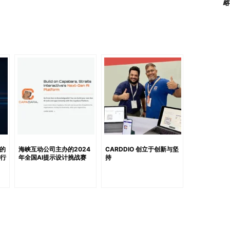
视觉外观很重要。这强调了设计在消费者决策中的关键作
略
本文探讨了先进工具的惊人潜力、优势、应用以及对各行业
程可以提升公司的创造力，并使其能够满足当今以视觉为导
行设计的好处 将人工智能融入设计流程带来了许多好处，
设计工具，公司可以获得多个优势。其中之一是创造力的提
创造出人类可能遗漏的独特设计。因此，将人类的创造力与
受众的独特设计。 此外，Forrester Research的研
色选择和图像调整大小，提高了30%的效率。这将使设计
时间，并帮助公司快速满足市场需求。 IBM的研究发现，
出提高了38%。 此外，这些工具利用机器学习和用户数据
刻地与特定受众产生共鸣。因此，这种方法能生成符合用户
度并改善业务成果。 此外，保持各平台上的一致性和品牌凝
的
海峡互动公司主办的2024
CARDDIO 创立于创新与坚
可行
年全国AI提示设计挑战赛
持
的一篇文章指出，AI 设计工具可以分析现有品牌资产，确保设
持一支熟练的设计团队可能成本高昂，但 AI 工具提供了
过在设计中使用 AI，企业能够成为行业领先者，在竞争激
 人工智能如何革新您的业务 人工智能驱动的设计工具的
先进的工具能够在许多行业中改变业务，促进创新、改善客
设计工具如何革新您的业务： 产品设计与开发: 人工智能