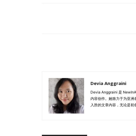
驱动的设计工具可以简化从构思到原型制作的
计原则，为特定受众创造创新产品。AI算法进
分享
美学、可用性和效率。 营销与广告: 在营销和
告，深刻打动目标受众。这些工具通过分析消
计，从而有效传达品牌信息并提高参与度。此外
多个接触点上的一致性表现。 用户体验 (UX)
动的设计工具能够分析用户数据和行为模式，
外，这些工具还可以优化布局、导航和视觉效
存率。 建筑与室内设计: AI驱动的设计工具
优化空间来实现创新。这些工具通过分析空间限
Devia Anggraini
还允许进行模拟和可视化，帮助建筑师和设计
Devia Anggraini 是
列: 在零售领域，AI驱动的设计工具可以提
内容创作。她致力于为亚洲
析顾客行为、客流量和销售数据来优化店面布
入胜的文章内容，无论是初创
过采用AI驱动的设计工具，企业可以提升创造
工具示例 随着AI驱动的设计工具的广泛应用
一些企业可以利用的AI驱动的设计工具示例： Adobe 
计工具中。该平台自动化图像着色、对象去除