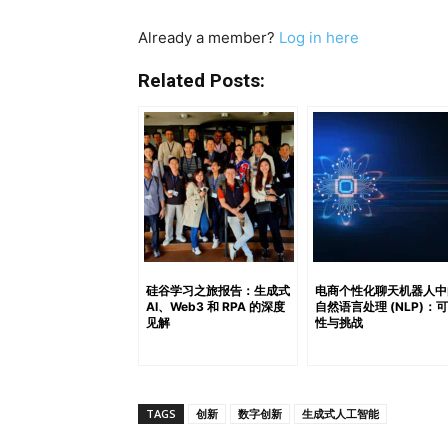
研究还揭示了80%的消费者在购买产品时认为
用，并支持投资于人工智能以提升设计能力。
Already a member?
Log in here
的变革性影响。因此，将人工智能融入设计过
向的消费者市场的期望。 了解使用人工智能进
Related Posts:
帮助公司实现前所未有的成功。利用人工智能
升；人工智能可以分析大数据、识别模式，并
机器智能结合，激发了创新，使公司能够发现吸引目标
究表明，人工智能设计工具通过自动化任务如颜
师能够集中精力处理复杂的创意任务，缩短处理
使用人工智能工具的设计师报告称他们的创意产
创建个性化的数据驱动设计，这些设计能够深
偏好和行为的视觉吸引力设计，从而提升参与
硅谷学习之旅报告：生成式
电商个性化聊天机器人中
AI、Web3 和 RPA 的深度
自然语言处理 (NLP)：
聚力可能是一个挑战。然而，Komarticle 
见解
性与挑战
计符合品牌指南，从而维护品牌身份。 此外，维
经济实惠的先进设计能力，而无需大量员工。通
烈的市场中解锁新的创意、效率和客户参与度。
TAGS
创新
数字创新
生成式人工智能
变革潜力远不止于提升美学。举例来说，这些
户体验，并最终提高盈利能力。以下是人工智能