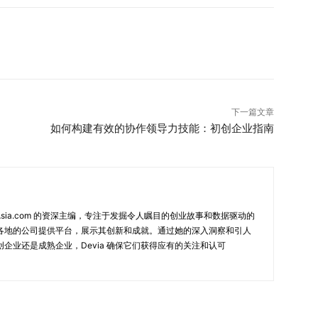
产品设计过程。这些工具通过分析用户数据、市场趋势和设
一步优化设计的功能性、人体工程学和可制造性，从而提升
广告领域，AI驱动的设计工具能够创建引人注目的视觉广
费者行为、偏好和市场趋势，生成个性化、数据驱动的设
，AI算法可以优化设计以适应不同的平台和媒介，确保在
 设计: 提供卓越的用户体验对数字领域的企业至关重要。AI驱
下一篇文章
以及设计最佳实践，从而创建直观且用户友好的界面。此
如何构建有效的协作领导力技能：初创企业指南
果，以提高可用性、减少认知负担，并提升客户满意度和留
正在改变建筑和室内设计领域，通过创建美学与功能相结合的
制、能源效率和用户偏好，促进平衡设计。此外，AI算法
师在实施前探索不同的设计选项和做出决策。 零售与商品陈
 NewInAsia.com 的资深主编，专注于发掘令人瞩目的创业故事和数据驱动的
升购物体验，创建吸引人的店面布局和展示。这些工具通过分
各地的公司提供平台，展示其创新和成就。通过她的深入洞察和引人
局，从而提高客户参与度、延长访问时间并增加销售额。 通
企业还是成熟企业，Devia 确保它们获得应有的关注和认可
力、效率和客户满意度，从而成为行业先锋。 AI驱动的设计
，出现了许多创新解决方案以满足企业的多样化需求。以下是
Sensei: Adobe通过Adobe Sensei将AI整合到其设
和风格迁移，简化工作流程，为设计师打开了新的创作可能