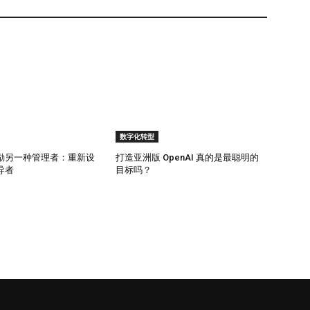
todesk的Generative Design工具使用AI算法根据设定的参数和
尤为有用，平衡了形式与功能，同时满足特定要求。 Wix
nce): Wix提供的ADI是一种AI驱动的设计工具，能够自动创建个性化的网
业创建专业的网站，无需 extensive 设计知识或资
数字化转型
奖励另一种管理者：重新设
打造亚洲版 OpenAI 真的是最聪明的
导者
目标吗？