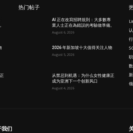
热门帖子
專
AI 正在改寫招聘規則：大多數專
L
。
業人士正在為錯誤的考驗做準備。
认
August 6, 2026
行
S
物
2026 年新加坡十大值得关注人物
August 5, 2026
职
数
新
正
从禁忌到机遇：为什么女性健康正
成为亚洲下一个创新风口
领
August 4, 2026
于我们