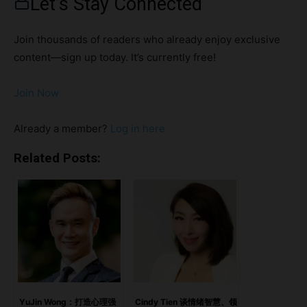
Let’s Stay Connected
——书中出现了 Count Jargon®、Miss Numbers® 和
Master C Foo® 等角色。 我们采访了 James，聊聊他如何让
Join thousands of readers who already enjoy exclusive
财务“重新回到人身边”、为何出版这本书经历了一段漫长的旅
content—sign up today. It’s currently free!
程，以及为什么“清晰”可能是领导力中最被低估的优势之一。
亮点把财务变成你可以进入的世界财务不需要更多图表，而需
Join Now
要角色从“汇报数字”走向“用洞察力领导”写给那 99%，而不是
那 1%漫长的出版路，为了一个“清晰”的使命当财务知识变成
Already a member?
Log in here
领导力能力最后的话：让数字为人服务
https://open.spotify.com/episode/0luYCiLvDdteSNFdAxr4
Related Posts:
6k?si=fcbivyERSa-y5GuWPoZj7Q 把财务变成你可以进入的
世界 问：对于还没读过这本书的读者来说，《Once Upon a
Balance Sheet》讲的是什么？它与市面上其他财务书籍有什
么不同？ 答： 这本书让财务变成你终于能“理解”的东西。 大
多数人不是因为财务本身难而学不会，而是因为它一直被教得
很难。 所以我没有写一本新的技术类书籍，而是创造了一
个“世界”。 你从“困惑之地”（World of Confusion）出发，那
里数字看起来毫无意义。你横渡“术语之海”（Sea of
YuJin Wong：打造心理强
Cindy Tien 谈情绪智慧、领