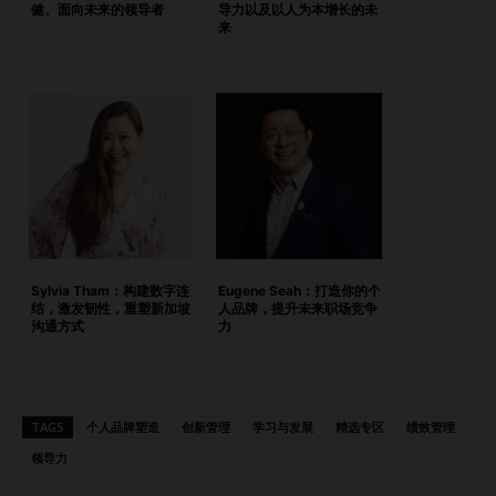
健、面向未来的领导者
导力以及以人为本增长的未
Jargon），通过故事获得财务技能。最终你抵达“洞察之
来
境”（World of Illumination），数字开始变得清晰——你能以
明确、自信与坚定做出决策。 这本书最大的不同在于，它把
财务报表从冷冰冰的表格变成了人们能理解的“故事”。它“简单
但不简化”。 这本书不是为了让大家变成会计师，而是为了帮
助领导者与决策者看到数字背后的故事——从而摆脱猜测，用
洞察力引导行动。 James C Foo Leong 所著《Once Upon a
Balance Sheet》以故事重塑财务学习，让“清晰”成为真正的
底线 财务不需要更多图表，而需要角色 问：你创造了
Financial…
Sylvia Tham：构建数字连
Eugene Seah：打造你的个
结，激发韧性，重塑新加坡
人品牌，提升未来职场竞争
沟通方式
力
TAGS
个人品牌塑造
创新管理
学习与发展
精选专区
绩效管理
领导力