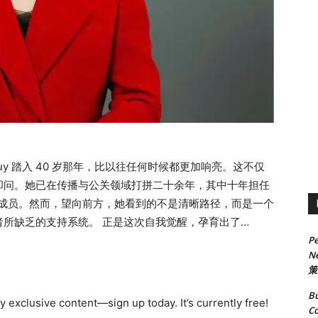
 Thuy 踏入 40 岁那年，比以往任何时候都更加响亮。这不仅
叩问。她已在传播与公关领域打拼二十余年，其中十年担任
总监兼董事会成员。然而，望向前方，她看到的不是清晰路径，而是一个
所缺乏的支持系统。 正是这次自我觉醒，孕育出了
Pe
构之一。Q.Coaching 诞生于 COVID-19 疫情的高峰
Ne
自于亲身经历、深刻反思，以及引导他人穿越领导力转折点
策
业教练（PCC）Quynh Duong Thuy，正带领企业高
Bu
点打造越南本土教练生态当领导力与传承相遇 打造越南本土教
 exclusive content—sign up today. It’s currently free!
Co
是什么？ 答： 其实一切都始于一个简单却深刻的问题：“接下来