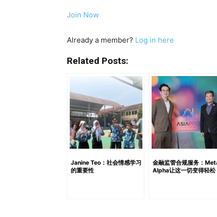
呢？”尤其是当我年满 40 岁时，这个问题
Join Now
该如何活得有意义？我亲眼见证了父亲退休后的
期，一位朋友向我介绍了教练课程。我当时对“
Already a member?
Log in here
连接。从 2018 年 12 月起，我便坚定地走上这条
7 月正式成立，正值疫情最艰难的时期。当时，我已完成美国“
Related Posts:
级高管教练认证课程。最初，我希望自己设计
必须“站在巨人的肩膀上”。于是我与我的导师 A
终相信，教练若想真正帮助客户，必须有坚实
今，Q.Coaching 已培训了 7 个班次、超
中一些已成为各自领域的全职教练。我为他们
领导力与团队管理。近期，我们即将推出全新服务
Janine Teo：社会情感学习
金融监管合规服务：Met
的重要性
Alpha让这一切变得轻松