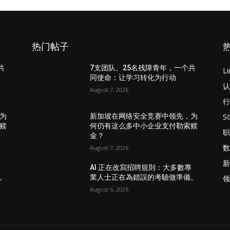
热门帖子
共
7支团队、25名残障青年，一个共
L
同使命：让学习转化为行动
认
August 7, 2026
行
S
为
新加坡在网络安全竞赛中领先，为
赎
何仍有这么多中小企业支付勒索赎
职
金？
数
August 7, 2026
新
專
AI 正在改寫招聘規則：大多數專
。
業人士正在為錯誤的考驗做準備。
领
August 6, 2026