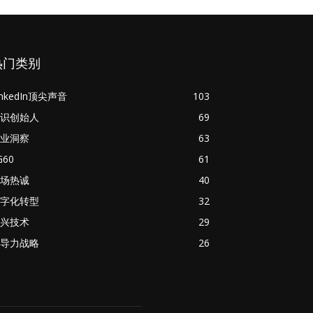
热门类别
inkedIn顶尖声音
103
识创始人
69
业洞察
63
G60
61
场热诚
40
字化转型
32
兴技术
29
导力战略
26