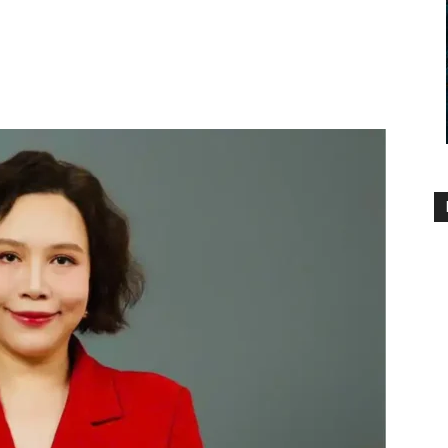
1478
0