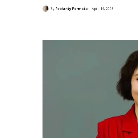
By
Febianty Permata
April 14, 2025
分享