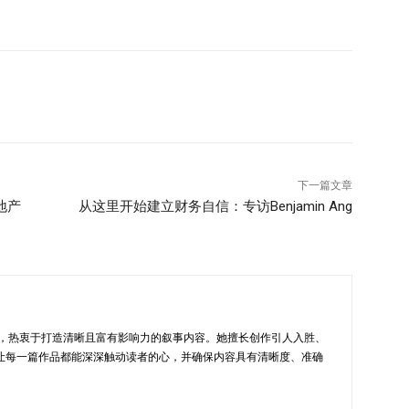
下一篇文章
地产
从这里开始建立财务自信：专访Benjamin Ang
sia 的编辑，热衷于打造清晰且富有影响力的叙事内容。她擅长创作引人入胜、
让每一篇作品都能深深触动读者的心，并确保内容具有清晰度、准确