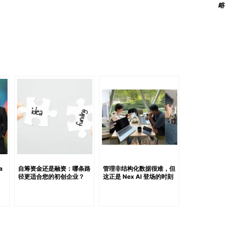
略
变得格外响亮。我开始认真思考未来：退休后要做什么？现在又
挣扎，那让我下定决心不走同样的路。 就在那段迷茫时
教练”一无所知，但一旦开始学习，我便感受到一种深刻的
道路，并从中获得极大的满足。 Q.Coaching 于 2021 年
Center for Executive Coaching”的 ICF 二
课程并申请认证，但后来我意识到，要想真正做出影响，就
ndrew 合作，并成为其认证课程在越南的官方讲师。 我始
的方法论和工具支持。这正是我所引入越南课程的优势。至
过 60 位专业人士——包括 CEO、企业主、高管与团队主管，其
感到非常自豪。 除了培训，我们还帮助企业将教练理念融入
：“人生传承与退休教练”，专为 50…
a
自筹资金还是融资：哪条路
管理非结构化数据很难，但
径更适合您的初创企业？
这正是 Nex AI 登场的时刻