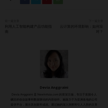
馈、评价以及客服记录，发现常见问题和改进方向。这类定性
数据可为定量分析提供有力补充。 80%使用客户细分的公司
表示客户满意度有所提升。 #3 运用客户细分技术 客户细分是
前一篇文章
下一篇文章
一种强大的工具，可以根据共享的特征、行为或需求将目标市
利用人工智能构建产品功能指
云计算的环境影响：如何应
场划分为不同群体。通过细分客户，企业能够为每个群体制定
南
对？
量身定制的策略和产品。事实上，80%的使用客户细分的公司
报告客户满意度有所提升。 人口统计细分：根据年龄、性
别、收入、教育水平和地理位置划分客户，识别出需求和偏好
各异的客户群体。 心理特征细分：根据生活方式、价值观、
兴趣和性格特征细分客户，深入了解客户的动机和决策过程。
行为特征细分：分析客户的购买历史、品牌忠诚度以及使用习
惯，根据行为模式划分群体。 地理位置细分：根据地理位置
划分客户，考虑文化、经济和区域差异对客户偏好和消费行为
Devia Anggraini
的影响。 #4 构建客户画像以实现精准营销 客户画像是理想客
户的虚拟化身，基于市场调研、数据分析和细分技术构建。通
Devia Anggraini 是 NewInAsia.com 的资深主编，专注于发掘令人
瞩目的创业故事和数据驱动的内容创作。她致力于为亚洲各地的公司
过创建客户画像，企业可以根据每个目标群体的独特需求和偏
提供平台，展示其创新和成就。通过她的深入洞察和引人入胜的文章
好，量身定制营销策略。 人口统计信息：在客户画像中包含