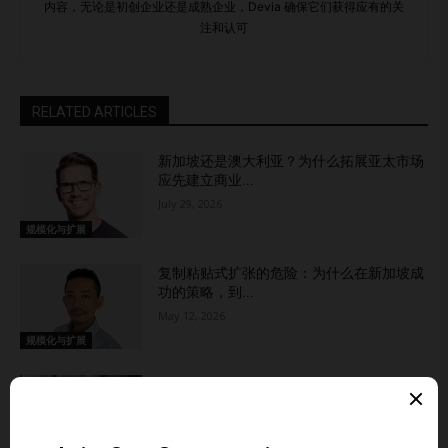
内容，无论是初创企业还是成熟企业，Devia 确保它们获得应有的关
年龄、性别、收入、教育水平和地理位置等基本信息。 心理
注和认可
特征：补充客户的价值观、兴趣、生活方式和性格特征，形成
更全面的客户视角。 行为模式：利用购买历史、品牌忠诚度
和使用习惯等数据，了解客户与产品的互动情况。 目标与痛
RELATED ARTICLES
点：识别每个客户画像的目标、挑战以及痛点，从而优化营销
信息。 引述与描述：用描述性语句或引用让客户画像更具真
新加坡还是澳大利亚？为什么拓展亚太市场
实感和可记忆性。 通过详细的客户画像，初创企业可以确保
应先建立商业...
其营销、产品开发和客户体验策略精准匹配目标受众需求，从
July 29, 2026
而提升与客户的共鸣度和转化率。 结论 在扩张阶段识别客户
规模化与扩展
画像对于初创企业实现可持续增长和长期成功至关重要。通过
复制粘贴式扩张的危险：为什么在新加坡成
开展市场调研、分析现有客户数据、使用客户细分技术以及构
功的策略，到...
建客户画像，企业可以深入了解目标受众，并据此调整产品和
May 12, 2026
服务。 正如亚马逊创始人Jeff Bezos所说，创造积极的客户
规模化与扩展
体验是推动口碑传播的重要因素，这更突显出客户画像识别的
价值。 忽视扩张阶段的客户画像识别可能导致策略偏差、资
亚太酒店业变局：为何 2026 年将奖励有纪
律而非...
源浪费以及未能与目标市场建立联系。因此，通过优先考虑这
December 3, 2025
一关键环节，初创企业能够为成功奠定基础，培养品牌忠诚