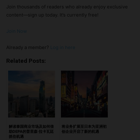
时，识别客户画像就变得尤为重要。了解潜在客户的需求、偏
Join thousands of readers who already enjoy exclusive
好以及行为习惯，有助于企业开发出合适的产品或服务，同时
content—sign up today. It’s currently free!
制定有效的营销策略，实现长期增长。在扩张阶段，初创企业
需要面对新市场、变化的消费趋势以及更激烈的竞争环境。
Join Now
通过准确地识别客户画像，企业可以做出更明智的决策，合理
利用资源，并设计出能够打动目标受众的营销活动。深入了解
Already a member?
Log in here
客户的人口统计特征、兴趣爱好以及消费习惯，还能帮助企业
提供个性化的体验，进一步增强品牌忠诚度并推动可持续增
Related Posts:
长。 反之，如果忽视扩张过程中的客户画像识别，可能会导
致资源浪费、策略偏差，甚至错失吸引正确市场群体的机会。
因此，初创企业必须将客户画像识别作为扩张战略的重要组成
部分。这不仅能为未来的成功奠定坚实的基础，还能帮助企业
在竞争中脱颖而出。 在扩张阶段识别客户画像的四大技巧 #1
开展市场调研，明确客户画像 有效的市场调研是识别客户画
像的基础。在扩张阶段，通过结合定性和定量方法，初创企业
可以深入了解目标市场并获取重要见解。 2023年的一项调查
解读泰国商业市场及如何借
将业务扩展至日本为亚洲初
助DEPA的普里森·拉卡瓦廷
创企业开启了新的机遇
显示，全球86%的高级营销主管将“人口统计数据”列为客户画
抓住机遇