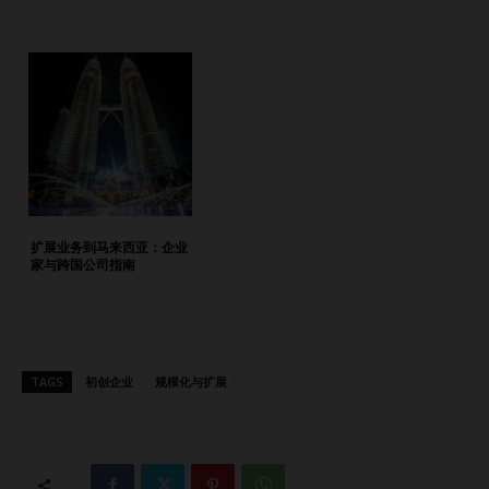
像中最重要的信息类型。 问卷调查：通过线上或线下问卷收
集客户的人口统计特征、偏好、痛点以及消费行为数据。利用
开放式问题深入挖掘潜在信息。 焦点小组：组织焦点小组，
与潜在客户直接互动。这种方式能够深入探讨客户的态度、动
机和意见。 竞争对手分析：分析目标市场中竞争对手的客户
画像，寻找市场空白或未被满足的细分群体。 行业报告：利
用行业报告、市场研究和专业出版物，全面了解消费趋势和市
场动态。 #2 分析现有客户数据获取洞察 客户体验专家Jill
Dyche曾提到：“一家公司最大的金矿，不是那些还未获得的
扩展业务到马来西亚：企业
客户，而是已有客户的数据。” 对于已有客户基础的初创企业
家与跨国公司指南
来说，利用现有数据分析可以为扩张提供有价值的客户画像洞
察。通过分析历史数据、模式和趋势，企业可以发现现有客户
的关键特征和行为。 CRM（客户关系管理）数据：分析客户
的基本信息、购买历史以及互动记录，挖掘客户偏好和消费习
TAGS
初创企业
规模化与扩展
惯。 网站分析：通过网站流量数据、用户行为和转化率，了
解客户在在线渠道中的互动情况。 社交媒体分析：利用社交
媒体工具监控讨论、情感反馈和互动情况，识别客户兴趣、痛
点以及各细分市场的影响者。 客户反馈与评价：分析客户反