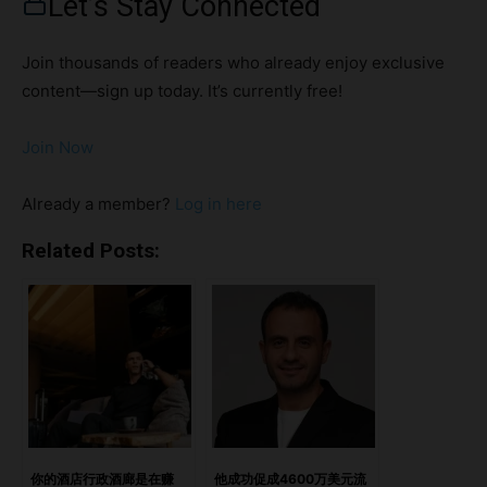
Let’s Stay Connected
成。房价急剧上涨，但涨幅分布不均。曾经被视为“奢华税”的
强制新年晚宴正在退场。即使是高端酒店，也开始放宽最低入
Join thousands of readers who already enjoy exclusive
住夜数的限制。 对于业主、运营方和投资者而言，这些转变
content—sign up today. It’s currently free!
远不止是节日的“小插曲”，而是奢华旅游需求变革的信号——
灵活性如今的价值，已与独占性不相上下。 亮点一、房价飙
Join Now
升——但涨幅分布不均二、普吉岛与马尔代夫引领高端溢价策
略三、强制晚宴逐渐退出历史舞台四、最低入住夜数政策正在
Already a member?
Log in here
放松五、市场定位发生转变战略建议：酒店业主与运营商的下
一步结语：灵活性，将定义2025–2026节庆季
Related Posts:
https://open.spotify.com/episode/06UitWjWAbNNizGXCW
tLmN?si=01cda30e7a8f4813 一、房价飙升——但涨幅分布
不均 节庆期间的平均日房价（ADR）较2023年上涨约40%，
但各地涨幅差异显著： 马尔代夫：+95% 果阿：+96% 普吉
岛：目前ADR几乎是巴厘岛的两倍，颠覆了两年前的价格层级
努沙登加拉：依然最实惠，ADR仅为巴厘岛的一半 这些变化
凸显了哪些市场拥有更强的定价权，以及宾客如何衡量“物有
所值”。对投资者来说，关键不仅在于房价本身，更在于附加
你的酒店行政酒廊是在赚
他成功促成4600万美元流