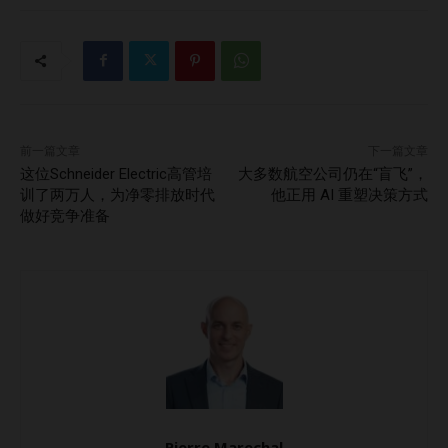
安排”。这一趋势反映出一个更深层的现实：宾客渴望自由。
只要给予选择权，他们仍然愿意花钱——但前提是自己做主。
四、最低入住夜数政策正在放松 以往在新年期间，度假村往
往实行严格的最低入住夜数（MLOS）限制。而如今，这种做
法正逐渐松动： 目前有60%的顶级度假村允许12月31日只入
住一晚 马尔代夫与普吉岛仍然保持传统限制 巴厘岛、果阿与
前一篇文章
下一篇文章
努沙登加拉则更加灵活，欢迎短暂停留的宾客 灵活性正逐渐
这位Schneider Electric高管培
大多数航空公司仍在“盲飞”，
成为市场竞争的关键差异点。尽管MLOS政策可带来边际收
训了两万人，为净零排放时代
他正用 AI 重塑决策方式
做好竞争准备
益，但它也可能带来预订阻力。在竞争激烈的市场中，这种阻
力足以让宾客转投他处。 五、市场定位发生转变 亚洲高端度
假市场的竞争格局正在被重塑： 果阿正迅速崛起为性价比最
高的目的地，其高端酒店的ADR与节庆溢价皆为最低 甲米重
新定位，从曾经比普吉岛还贵，变为现在便宜近50% 努沙登
加拉节庆溢价虽年年增长，但仍处于高端中档与中高端之间，
保持可进入性 对投资者而言，这些转变说明：单靠“高大上”的
定位已无法确保价格优势。真正能吸引市场份额的，是将价值
与高端服务完美结合的酒店。 战略建议：酒店业主与运营商
Pierre Marechal