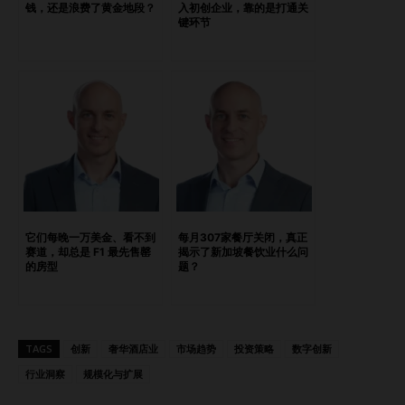
钱，还是浪费了黄金地段？
入初创企业，靠的是打通关
费用的结构及其对宾客价值感知的影响。 二、普吉岛与马尔
键环节
代夫引领高端溢价策略 顶级度假村在节庆期间的附加费用差
异巨大： 普吉岛居首，节庆溢价高达159%，个别高评分酒店
甚至达到281% 马尔代夫紧随其后，溢价为66% 相比之下，甲
米仅加收5%的节庆溢价，定位为价格敏感型的高端替代选项
策略非常清晰：普吉岛和马尔代夫正在测试价格弹性的极限，
而甲米和果阿则更倾向吸引既追求价值又不愿牺牲品质的高净
值宾客。对于酒店业主而言，这是个需要密切关注的动向。激
进的溢价策略虽可带来短期收益，但若被客人视为“过度收
割”，可能会影响复购率。 三、强制晚宴逐渐退出历史舞台 曾
它们每晚一万美金、看不到
每月307家餐厅关闭，真正
经普遍存在的新年强制晚宴制度，如今正在迅速瓦解： 2023
赛道，却总是 F1 最先售罄
揭示了新加坡餐饮业什么问
的房型
题？
年，有72%的度假村执行强制晚宴 到了2025–2026年，仅剩
25%的度假村保留该规定 巴厘岛和甲米的大多数度假村已取
消强制晚宴 普吉岛仍在坚持：Anantara Phuket 晚宴定价高
达 1,000 美元（约 41,196 泰铢） 果阿则采用更温和的增值策
TAGS
创新
奢华酒店业
市场趋势
投资策略
数字创新
略，例如 St. Regis 的晚宴为 284 美元（约 25,000 印度卢
行业洞察
规模化与扩展
比） 即便是高端酒店，如今也在用“可选节庆体验”取代“强制