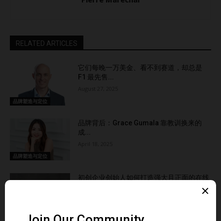
的下一步 那么，对于正在筹备未来节庆季的酒店经营者而
言，这些趋势意味着什么？以下三点行动尤为关键： 积极对
标竞品 ——…
RELATED ARTICLES
它们每晚一万美金、看不到赛道，却总是
F1 最先售...
August 27, 2025
品牌塑造与定位
品牌背后：Grace Gumala 靠教训换来的
成...
April 18, 2025
品牌塑造与定位
初创企业创始人如何打造强大且正面的在线
声誉
April 1, 2025
品牌塑造与定位