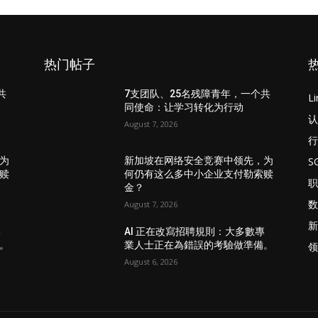
热门帖子
共
7支团队、25名残障青年，一个共
L
同使命：让学习转化为行动
认
August 7, 2026
行
S
为
新加坡在网络安全竞赛中领先，为
赎
何仍有这么多中小企业支付勒索赎
职
金？
数
August 7, 2026
新
專
AI 正在改寫招聘規則：大多數專
。
業人士正在為錯誤的考驗做準備。
领
August 6, 2026