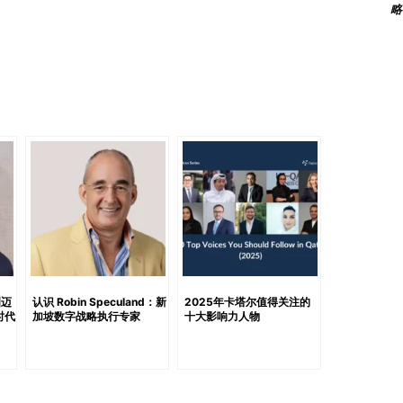
略
次的问题： ● 我们的员工是否在深夜入住时感到安全？●
 出现问题时（例如深夜入住、毛巾缺失），酒店能否迅速响
客房清洁、电梯故障、早餐时间不固定或夜班员工不积极——
名单。没有谈判、没有警告、也没有第二次机会，只剩下沉
客户 多年经验让我总结出，企业客户在评估酒店时，关注点远
提及的“隐性致命因素”： ● 设施维护不足：到了2025
水压都无法被接受。● 前台服务不一致：企业客人往往在
态度冷淡，会立即留下负面印象。● 餐饮服务不稳定：早
发内部不满情绪。● 缺乏专属对接人：若没有指定的总经
会被视为缺乏承诺或响应慢。● 可见的维护下滑：企业客
不说，他们也会注意到酒店是否在走下坡路。 这些警告信号
会被频繁讨论，最终影响续约决定。很多酒店团队直到下一
已晚。 如何在本季度成功留住企业客户 如果你不仅想赢得企
洲迈
认识 Robin Speculand：新
2025年卡塔尔值得关注的
时代
加坡数字战略执行专家
十大影响力人物
以下经过验证的策略： 站在企业旅客角度审视你的酒店：模
、房内网络连接、电梯运行、水压和早餐设置等。若需要，
已习以为常的问题。 优先确保服务一致性：不仅要偶尔提供
房间、正常运作的空调、有礼貌的员工、准时的早餐服务，