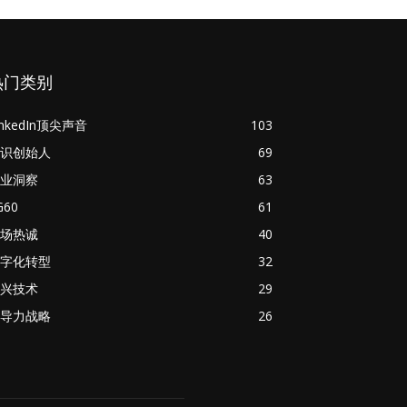
热门类别
inkedIn顶尖声音
103
识创始人
69
业洞察
63
G60
61
场热诚
40
字化转型
32
兴技术
29
导力战略
26