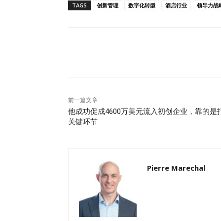
TAGS
创新管理
数字化转型
酒店行业
领导力战
往往比意外升级更能打动客户。 指定专属对
理或高级运营人员，能够及时处理反馈、解决
住、熨烫服务、安静房型、床边插座、打包早
需求不同于普通游客。 主动跟进：不要以为
分享
地方做得好、哪些需要改进。在合约结束前展
留存的关键 尽管商务出行尚未完全恢复到疫
头客、高忠诚度与品牌声誉紧密相连的市场环
而，许多酒店运营方仍然过于关注房价表和房
前一篇文章
性、宾客的安全感，以及客户对酒店“不出错”的
他成功促成4600万美元流入初创企业，靠的是
关键环节
的盈亏表现，也会系统性地评估关键客户关系
中不可或缺的一部分，也是整个酒店行业长期成
业客户：那些最容易被忽视的无声警告》，由仲量联
Maréchal 撰写。Pierre 拥有超过二
Pierre Marechal
估、运营商筛选与商业战略等方面的专业建议
业、领导力或商业洞察，请联系 NewInAsia
些“无声的警告”正在悄悄流失客户如何在本季度
the English…