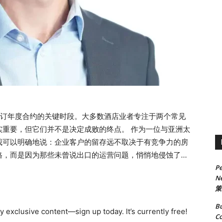
签订年度合约的关键时段。大多数酒店业者专注于两个常见
实重要，但它们并不是决定成败的终点。 作为一位与亚洲太
我可以明确地说：企业客户的留存远不取决于有竞争力的房
格，而是因为那些未曾说出口的运营问题，悄悄地侵蚀了客
Pe
正看重的是什么？这些“无声的警告”正在悄悄流失客户如何
Ne
户留存的关键
策
Khiec5fcDr2O0hjaP3?si=9d6ce2b7bfe344a2 超越房价：企
Bu
有以下明确职责： ● 保障员工在出差期间的安全、舒适与
 exclusive content—sign up today. It’s currently free!
Co
免因住客负面体验而产生声誉风险 因此，即便一家酒店的价