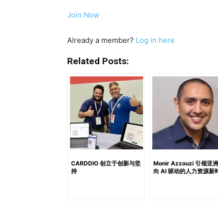
格合理、房间充足，决策者真正考虑的是更深层
Join Now
Wi-Fi 稳定到可以顺利进行视频会议吗？●
应？ 看似细小的服务缺口——比如不稳定的
Already a member?
Log in here
都可能导致酒店被“静默”移出企业客户的优选
默的离开。 这些“无声的警告”正在悄悄流失
Related Posts:
超出 RFP（提案请求）和报价单。以下是最常被
年，老旧电梯、不稳定的暖通系统或忽冷忽热的
非标准时间抵达，若夜班员工未受过良好培训或
餐品质下降或营业时间变动未告知，都会迅速引
理或运营负责人作为企业客户的对接窗口，酒店
户一年中可能多次入住同一家酒店。即便他们
通常不会在正式反馈中出现，但在客户内部却
个 RFP 周期才发现自己失去了客户——为时
CARDDIO 创立于创新与坚
Monir Azzouzi 引领亚
持
向 AI 驱动的人力资源新
业客户，更希望维持长期合作关系，不妨采取
拟商务旅客的入住流程，检查深夜进出便利性
不妨请外部人员来评估——他们能发现你团队
五星体验，更要始终把基础服务做好。干净的