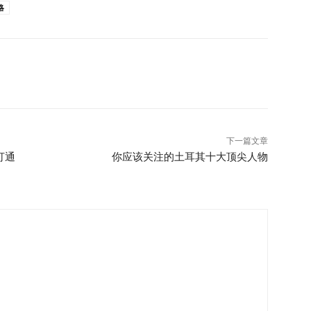
略
接人：每一个企业客户都应有一个专属的联络人，最好是总经
问题并建立信任关系。 培训员工了解企业客户的需求：早入
餐……这些细节都至关重要。确保你的团队明白商务旅客的
客户不投诉就代表满意。与重要客户定期沟通，主动了解哪些
现出关心，比任何话术都更具说服力。 结语：掌握企业客户
情前的高峰，但整个亚洲的差旅需求正在逐步回升。在这个回
境下，每一个企业客户对酒店业来说都比以往更加重要。 然
源分配，忽视了真正驱动客户忠诚的关键因素：运营的可靠
下一篇文章
信心。 在我目前于 JLL 的工作中，我们不仅关注酒店资产
打通
你应该关注的土耳其十大顶尖人物
的长期健康状况。企业客户正是我们衡量酒店资产整体表现
功的关键力量。 编辑说明： 本文原题为《如何不流失企
行（JLL）战略咨询与资产管理副总裁 Pierre
十年在亚太及其他地区的行业经验，长期为酒店业主提供资产绩效评
。 以上为作者个人观点。如您希望投稿关于亚洲市场的酒店
.cn 编辑部。 亮点超越房价：企业客户真正看重的是什么？这
成功留住企业客户结语：掌握企业客户留存的关键 Read