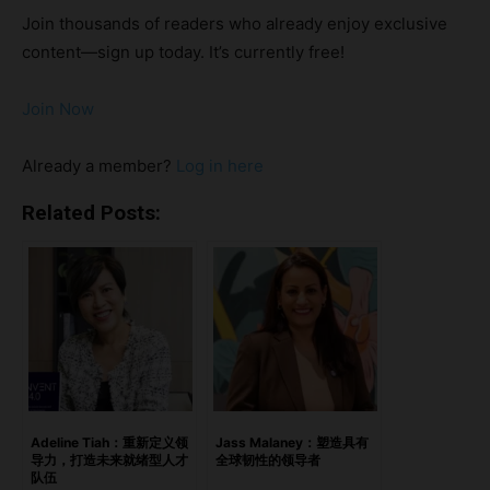
能”将成为新加坡下一个战略优势的洞察。无论是在董事会中
Join thousands of readers who already enjoy exclusive
领导，还是为弱势群体发声，她始终强调：在人工智能时代真
content—sign up today. It’s currently free!
正区分人的，不是速度，而是“灵魂”。 亮点情绪智能：新加坡
的国家战略以同理心跨越代际鸿沟为职场与家庭的复杂性做好
Join Now
准备从内而外的教练之道活出所教，践行所说结语：用灵魂引
领，以临在力成长 情绪智能：新加坡的国家战略 Carrie Tan
Already a member?
Log in here
分享同理心在领导力中的力量。 问：您的工作如何支持新加
坡的未来优先事项？ 答：虽然新加坡在治理、科技与金融等
Related Posts:
领域已处于领先地位，但要实现真正的“面向未来”，我们必须
发展员工的情绪智能。在一个充满波动与颠覆的世界中，社会
情绪敏锐度就是我们人力资本的竞争优势。 我专注于将情绪
觉察力融入领导力与组织文化中。帮助我们管理（而非压抑）
情绪的工具，对于打造有韧性、具备未来适应力的团队至关重
要。因此，我经常围绕“多代际环境下的共处与共赢”这一主题
进行演讲，帮助职场将代际冲突转化为协作动力。 我与
Andreas Raharso 合著的即将出版的新书《Micro Moments:
Adeline Tiah：重新定义领
Jass Malaney：塑造具有
导力，打造未来就绪型人才
全球韧性的领导者
How Your Mind Sabotages You Every Day》，将更深入探
队伍