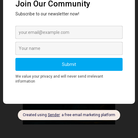
SG60
- Advertisment -