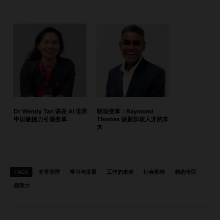
讨这一话题，提供精准的思维训练方法，从而提升情绪清晰
度，减少意图与结果之间的错配。 以同理心跨越代际鸿沟
问：您能分享一个推动职场转型的项目吗？ 答：我所做的“多
代际共处”演讲已被众多企业采纳，帮助他们应对从婴儿潮一
代到 Z 世代之间的代际分歧。通过我的教练实践，我帮助团队
培养同理心，并运用情绪管理工具提升协作水平。 这些对话
不只是为了职场和谐，更是激发生产力、创造力与包容性的关
键。当员工感受到被看见与被倾听时，他们的表现自然更好。
情绪素养正逐步成为战略资产。 为职场与家庭的复杂性做好
Dr Wendy Tan 谈在 AI 世界
驱动变革：Raymond
准备 主持一场沉浸式领导力静修活动，深入开展情绪探索与
中以敏捷力引领变革
Thomas 谈新加坡人才的未
来
转化。 问：您如何看待新加坡下一个阶段发展的领导挑战？
答：随着新加坡人口老龄化以及照护责任不断上升，领导者必
须理解他们团队在工作与家庭中所面临的情绪现实。 在一个
由AI主导的时代，我们的不可替代性并非来自逻辑，而是来
TAGS
变革管理
学习与发展
工作的未来
社会影响
精选专区
自“同理心”。情绪管理可以带来危机中的韧性，也能在复杂局
领导力
势中保持清晰。无论是面对混合办公、家庭责任还是社会变
革，自我调节与共情能力将定义未来的优秀领导者。 我始终
强调，情绪掌控力并不是软实力，而是一种战略能力。 从内