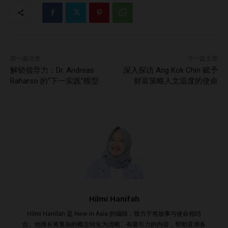
而外的教练之道 问：您的教练实践与其他导师有何不同？
答：我在非营利、企业与政府三个领域都担任过领导职务。作
为慈善机构创始人与国会议员的经历，使我能接触到从基层百
姓到国家决策者的广泛人群与故事。 这种广度使我在教练过
前一篇文章
下一篇文章
程中拥有更深层的洞察。我融合了“Compassionate
解锁领导力：Dr. Andreas
深入探访 Ang Kok Chin 赋予
Inquiry”慈悲式探询、正念、直觉实践等多种方法，帮助客户
Raharso 的“下一实践”模型
财富策略人文温度的使命
处理情绪阻碍，实现领导力、人际关系与成果的突破——无需
强迫性改变。 活出所教，践行所说 问：您如何在自己的领域
中保持敏锐与前瞻？ 答：我将自己融入客户的世界——通过
真实经历、专注觉察每一次互动，并定期旅行与参与个人静
修。每日的正念与自我反思练习是我的优先事项。我不断提升
自己“持空间”、感知细节与全然呈现的能力。 社会情绪领域的
工作并非只是知识性的，它需要身体力行。我保持领先的方
式，不是追求更快，而是走得更深。 结语：用灵魂引领，以
临在力成长 Carrie 与学生互动，探讨以人为本的领导力。…
Hilmi Hanifah
Hilmi Hanifah 是 New in Asia 的编辑，致力于将故事与使命相结
合。他擅长将复杂的概念转化为清晰、有吸引力的内容，帮助亚洲各