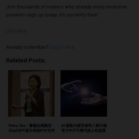
全球 22 个国家发表主题演讲，Uma 都将前瞻性思维、真实叙
Join thousands of readers who already enjoy exclusive
事与大胆的品牌愿景带入每一个空间。以下是她如何以清晰的
content—sign up today. It’s currently free!
思路、坚定的信念与创意锋芒，重新构想品牌的未来。 亮点
品牌构建新法则：快速、专注、有温度重写未来：AI、包容性
Join Now
与想象力Uma Rudd Chia：速度、灵魂与战略 品牌构建新法
则：快速、专注、有温度 问：是什么促使你采用这种快节奏
Already a member?
Log in here
的模式？这反映了你怎样的创意方法？ 答：我们在 COVID 高
峰期创办了 KVUR。当时时间紧迫、预算有限，而机会？眨眼
Related Posts:
就没了。我们很快意识到三件事： 花的时间越长，成本就越
高。 如果你等待，别人就会取代你。 借助正确的科技，尤其
是 AI，我们可以在不牺牲思考质量的前提下，大幅压缩时间
线。 我们将时间集中在最关键的地方：战略和创意构思。我
们在前几天集中进行深度思考，然后与品牌内部团队协作执
行。他们熟悉自己的品牌 DNA，我们则带来新视角和 20 多年
的“大创意”经验。携手合作，既快又巧。 问：从政治记者到品
牌叙述者，你的叙事风格经历了怎样的演变？ 答：当政治记
Peiru Teo：警惕在线购买
AI 能取代领导者吗？探讨领
ChatGPT提示词或PDF文件
导力中不可替代的人性温度
者时，你必须从混乱中提炼清晰，让复杂系统变得易懂。这种