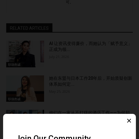
可。
RELATED ARTICLES
AI 让资讯变得廉价，而她认为「赋予意义」
正成为领...
July 21, 2026
职场热诚
她在东盟与日本工作20年后，开始质疑创新
体系如何定...
May 25, 2026
职场热诚
他们在一家从不打烊的酒店工作——为何却
没有被倦怠击...
March 6, 2026
职场热诚