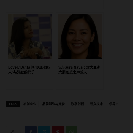
直觉至今未曾离我而去。 不过现在，我不只是传递信息，而
是激发灵感。品牌不仅需要事实，还需要情感——要有目标感
和个性。在当下，这意味着真实。Z 世代消费者能在三秒内识
破官腔套话。 所以我的叙事风格也演变了：少一些说教，多
一些对话；少一些脚本，多一些“TikTok 式真实”。但始终扎根
于真实。无论我在写 AI、美妆产品，还是品牌宣言，我永远
从“人”的角度出发。 问：你在 22 个国家激励了无数观众，最
具全球共鸣的信息是什么？ 答：目标感不是奢侈品，它是“氧
气”。 无论我在哪里发言——雅加达、迪拜还是约翰内斯堡，
Lovely Dutta 谈“隐形创始
认识Aira Naya：放大亚洲
人们想要的都是同一件事：意义。无论谈论的是 AI 还是创
人”与沉默的代价
大胆创想之声的人
意，我始终提醒大家：你不必成为房间里最聪明的人，只要带
着完整的灵魂出现。 当希望变得可实践，它就能传染。这就
是我的任务：点燃一个转变，把火炬交到他们手中，说：“去
创造一些有意义的东西吧。” 问：作为“分时 CMO”，你看到初
TAGS
初创企业
品牌塑造与定位
数字创新
新兴技术
领导力
创公司最常犯的错误是什么？你又是如何解决的？ 答：最大
的错误？在卖产品，而不是卖观点。 任何人都可以推出一个
护肤品牌或咖啡品牌。但你存在的意义是什么？当人们听到你
的名字时，会产生怎样的感觉？ 大多数创始人跳过了“为什