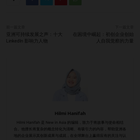
么”，直接奔向销售。我帮他们反过来走。我帮他们找到品牌
的跳动之心，然后用不超过十个词表达出来。 伟大的品牌来
自“清晰 + 信念”。如果你的品牌不能用一句话回答“为什么选
前一篇文章
下一篇文章
择我？”，那你在这个喧嚣世界中只是一种噪音。…
亚洲可持续发展之声：十大
在困境中崛起：初创企业创始
LinkedIn 影响力人物
人自我觉察的力量
Hilmi Hanifah
Hilmi Hanifah 是 New in Asia 的编辑，致力于将故事与使命相结
合。他擅长将复杂的概念转化为清晰、有吸引力的内容，帮助亚洲各
地的企业展示其创新成果与成就，在全球舞台上赢得应有的关注与认