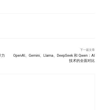
： 难以衡量某些任务：将抽象目标分解为可量化的子目
：通过示例和成功案例向团队展示 SMART 目标的益处，
软件集成，简化目标制定流程，提高效率。 远程工作管理
模糊不清是成功的最大障碍。SMART 目标提供了一种结构
，确保每个人都清楚需要完成什么、如何完成以及何时完
养责任感、一致性和成就感。在 SMART 目标的指引下，
参与感，从而在虚拟工作环境中实现最大潜能。 将
论团队成员身处何地，都能看到他们的成长与卓越表现。 亮点
下一篇文章
导力
OpenAI、Gemini、Llama、DeepSeek 和 Qwen：AI
技术的全面对比