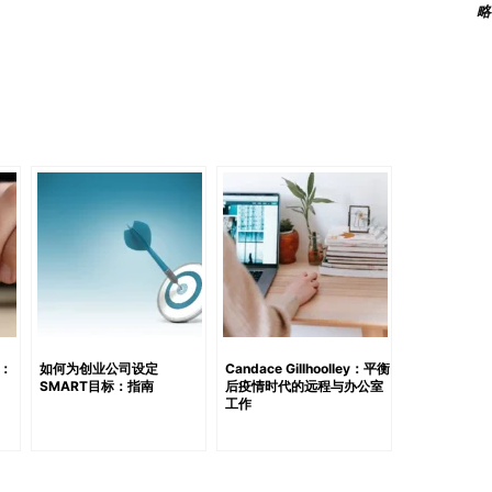
略
ecific）：模糊的目标，例如“改善团队协作”，可能会让
底前实施新的项目管理工具”，则提供了清晰且可操作的方
的指标至关重要。例如，与其对销售团队说“提高收入”，不如设
”。 可实现（Achievable）：目标应具有一定挑战性，
挫伤团队的积极性，而合理的目标则能激励团队努力并增强
织的更大优先事项保持一致。例如，一个市场团队的目标是“将
知名度提升的战略相关，就非常具有意义。 时间限制
增强紧迫感，并帮助团队保持专注。没有时间限制的目标可能会
实施 SMART 目标 在远程环境中实践 SMART 目标需
作，明确每个人的职责和关键绩效领域。让员工参与到目标
还能增强他们的责任感和承诺感。 一旦目标设定好，可以使
等项目管理平台）来跟踪进展。这些工具允许团队成员更新任务状
。 频繁的检查和沟通是实施 SMART 目标的关键组成部
：
如何为创业公司设定
Candace Gillhoolley：平衡
SMART目标：指南
后疫情时代的远程与办公室
进展、解决问题并在必要时重新调整目标。这些会议还能够
工作
色中感到支持。 为个人量身定制目标同样重要。“一刀
员的独特技能、挑战和角色。通过定制化目标，管理者可以挖
挥有效作用。 克服挑战 虽然 SMART 目标具有变革