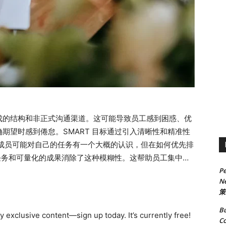
成的结构和非正式沟通渠道。这可能导致员工感到困惑、优
期望时感到倦怠。SMART 目标通过引入清晰性和精准性
队成员可能对自己的任务有一个大概的认识，但在如何优先排
的任务和可量化的成果消除了这种模糊性。这帮助员工集中精
Pe
单压得喘不过气。 此外，SMART 目标能够促进责任感，
Ne
流的情况下，任务很容易被忽视。通过将目标设定为可测量
策
，确保每个人都履行自己的职责。这种责任感能增强团队间
Bu
标的归属感。 亮点解读 SMART 框架为远程团队实施
 exclusive content—sign up today. It’s currently free!
Co
解读 SMART 框架 SMART 框架的每个元素都在确保目标