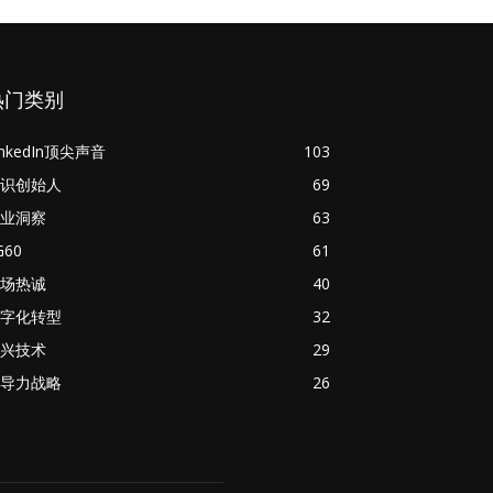
热门类别
inkedIn顶尖声音
103
识创始人
69
业洞察
63
G60
61
场热诚
40
字化转型
32
兴技术
29
导力战略
26