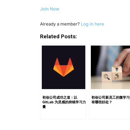
明确和可实现方面扮演着独特的角色： 具体（Sp
Join Now
员工无从下手。而一个具体的目标，比如“在月
向。 可测量（Measurable）：衡量进展
Already a member?
Log in here
定一个可测量的目标，比如“将季度销售额提高15%
但同时也要切合实际。过于不切实际的目标会
Related Posts:
信心。 相关性（Relevant）：目标应与组
博客浏览量提高20%”，如果这一目标与品牌
（Time-bound）：明确的截止时间可以
无限期拖延，最终失去动力和优先级。 为远程团队
要周密的计划和清晰的沟通。首先，与团队协
制定的过程中，不仅能确保目标的可实现性，
用数字化工具（如 Asana 或 Trello 
态、上传成果并无缝沟通，从而确保团队步调一致
初创公司成功之道：以
初创公司新员工的微学习
GitLab 为灵感的持续学习力
有哪些好处？
分。通过每周或每两周的虚拟会议，可以讨论
量
强化责任意识，并确保每位团队成员在自己的角
切”的目标制定方式往往忽视了团队中各个成
掘每位员工的优势，确保他们在团队整体目标中发