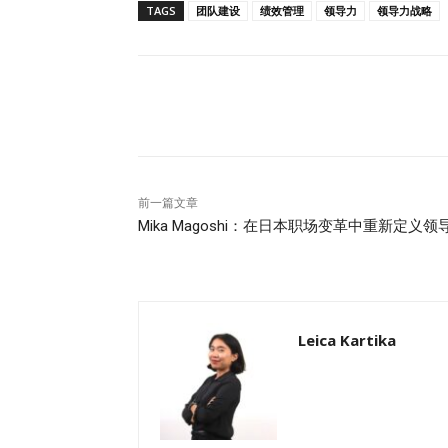
TAGS
团队建设
绩效管理
领导力
领导力战略
性，但实施过程中并非没有挑战。潜在挑战包括
标，以便更清晰地追踪进展。 对变革的抵触情绪
让他们更易接受。 时间限制：通过使用模板和
中的清晰性 在远程工作日益成为常态的今天，
分享
化、清晰且可操作的方法，帮助管理远程团队
成。 通过采用这一框架，领导者可以在团队中培
远程团队不仅能够提升生产力，还能激发创新和
SMART 目标融入您的远程管理实践中，无
前一篇文章
解读…
Mika Magoshi：在日本职场变革中重新定义领
Leica Kartika