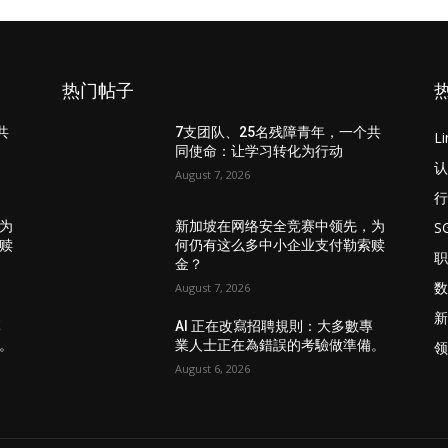
热门帖子
共
7支团队、25名残障青年，一个共
L
同使命：让学习转化为行动
认
August 7, 2026
行
S
为
新加坡在网络安全竞赛中领先，为
赎
何仍有这么多中小企业支付勒索赎
职
金？
数
August 7, 2026
新
專
AI 正在改寫招聘規則：大多數專
。
業人士正在為錯誤的考驗做準備。
领
August 6, 2026