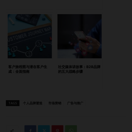
子，并在发布您的故事之前建立关系。这可以增加您的曝光率
和可信度。例如，您可以参考这些文章： 如何通过低成本数
字营销增强线上影响力 如何利用微型网红讲述品牌故事 举办
有新闻价值的活动组织活动、产品发布会或社区项目，确保这
些活动与您的业务目标一致，并具有新闻价值。邀请当地媒体
报道这些活动，为他们提供照片和采访机会。 提供专家评论
将您或团队的关键成员定位为行业专家。主动联系记者，提供
对相关新闻故事或行业趋势的评论。这可能会使您在文章中被
引用或被邀请进行采访。 发展独特的角度在推介您的故事
客户旅程图与潜在客户生
社交媒体讲故事：B2B品牌
时，重点突出您的企业独特之处或它如何解决当前问题或趋
成：全面指南
的五大战略步骤
势。记者们总是在寻找能够引起受众共鸣的新鲜视角和故事。
使用数据和统计信息进行调查或编写可能引起媒体兴趣的行业
数据。提供原创研究或有见地的统计信息可以使您的推介更具
吸引力，从而增加报道的机会。 与当地媒体建立关系从当地
TAGS
个人品牌塑造
市场营销
广告与推广
新闻媒体入手，他们可能对报道本地企业的故事更有兴趣。与
当地记者建立关系可以促成报道，并可能为更大的媒体机会铺
平道路。 创建媒体工具包制作一个全面的媒体工具包，包括
公司背景介绍、高质量的图片、管理层简历和相关统计信息。