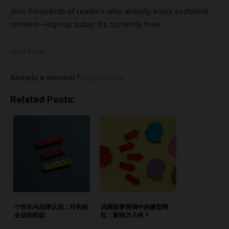
作伙伴 获得媒体报道对于小型企业来说至关重要，能够帮助
Join thousands of readers who already enjoy exclusive
他们建立信誉并扩大受众。然而，许多企业缺乏必要的资源、
content—sign up today. It’s currently free!
关系网和专业知识，难以有效地实现这一目标。“New In
Asia”提供了一个解决方案，作为小型企业与媒体之间的桥
Join Now
梁，为企业提供获得应有曝光的平台。 要点与 New In Asia
合作的优势增强媒体报道效果的其他策略获得媒体报道变得更
Already a member?
Log in here
容易！ 与 New In Asia 合作的优势 与“New In Asia”合作具有
以下显著优势： 量身定制的媒体策略：“New In Asia”了解小
Related Posts:
型企业面临的独特挑战，提供个性化的媒体策略，突出品牌最
引人注目的方面。 广泛的区域覆盖：“New In Asia”在整个亚
洲拥有多样化的受众，确保您的故事能够传递给正确的人，包
括投资者、潜在合作伙伴和客户。 专业支持：“New In
Asia”的经验丰富的记者和内容创作者团队紧密合作，为企业
打造能够引起媒体和目标受众共鸣的叙述。 增强媒体报道效
果的其他策略 为进一步提高获得媒体关注的机会，您还可以
考虑实施以下策略： 利用社交媒体平台积极在社交媒体平台
个性化与品牌认知：对初创
品牌故事营销中的微型网
企业的助益
红：影响力几何？
上与记者和媒体机构互动。分享他们的内容，评论他们的帖