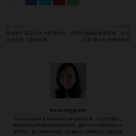
确保记者能够方便地在您的网站上找到这些信息。 获得媒体
报道变得更容易！ 对于任何小型企业来说，获得媒体报道对
其成长至关重要，然而，这仍然是最具挑战性的任务之一。
前一篇文章
下一篇文章
与“New In Asia”这样的平台合作可以帮助小型企业克服这些
将业务扩展至日本为亚洲初创
管理非结构化数据很难，但这
挑战。该合作提供了获取资源、支持和所需曝光的途径，使企
企业开启了新的机遇
正是 Nex AI 登场的时刻
业在行业内蓬勃发展。“New In Asia”提供量身定制的媒体策
略和实用的建议，致力于帮助亚洲的小型企业实现他们的目
标，并在行业中留下持久的影响。 如果您想查看本文的英文
版本，请点击这里. 要点与 New In Asia 合作的优势增强媒体
报道效果的其他策略获得媒体报道变得更容易！ Read…
Devia Anggraini
Devia Anggraini 是 NewInAsia.com 的资深主编，专注于发掘令人
瞩目的创业故事和数据驱动的内容创作。她致力于为亚洲各地的公司
提供平台，展示其创新和成就。通过她的深入洞察和引人入胜的文章