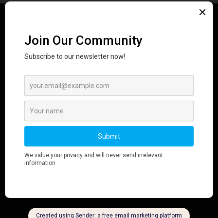
编辑精选
2026 年新加坡十大值得关注人物
August 5, 2026
从禁忌到机遇：为什么女性健康正成为亚洲
下一个创新风口
August 4, 2026
两家酒店即使拥有相同的 RevPAR，财务表
现却可能截然不同。
August 3, 2026