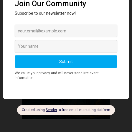
LinkedIn顶尖声音
- Advertisment -