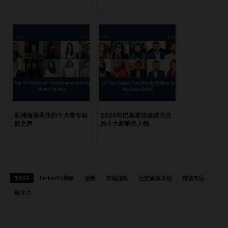
昂的失误。 他同时是大湾区多个创业孵化器的导师，也是广
州南沙区的文化与旅游大使，Thomas 凭借其多语言能力和实
战经验，成为推动大湾区及更广区域增长的关键合作伙伴。
Poman Lo Poman Lo 是可持续酒店业的先驱者，她将“使
命”与“利润”完美结合。作为富豪酒店集团副主席及 One Earth
Alliance 创办人，她引领亚洲在影响力投资和 ESG 创新方面
不断前行。 她的开创性项目包括推动香港首家碳中和酒店的
落地，同时她还担任多个学术与国际咨询职务。通过其非营利
组织与高峰论坛，她正培养新一代 ESG 人才，推动从内部实
亚洲值得关注的十大青年创
2025年巴基斯坦值得关注
现系统性变革。 Dr….
新之声
的十大影响力人物
TAGS
LinkedIn策略
创新
市场趋势
社交媒体互动
精选专区
领导力