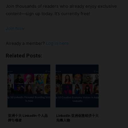
业高管办公室，他们正在重新定义“领导力”的新面貌——无论
Join thousands of readers who already enjoy exclusive
在线上线下。 亮点Moonie ZhuThomas (雲) HoonPoman
content—sign up today. It’s currently free!
LoDr. Brian WongMary HuenXiaoyin QuYibing MaoNancy
WangLemuel LeeMinh Tran中国大中华区的未来，就在这些
Join Now
领袖手中
https://open.spotify.com/episode/0WELyyjV4tzgPIg8MEH
Already a member?
Log in here
VD2?si=e92f8f5c3e9f43ca Moonie Zhu Moonie Zhu 融合
东西方视角，是跨境创新与数字化转型领域的佼佼者。作为
Related Posts:
eTOC 的联合创始人，她拥有超过16年的经验，致力于帮助国
际品牌在中国不断变化的数字市场中实现增长。 此外，她还
是内容平台 China eTALK 的发起人，专注于解析中国的数
字、零售和科技趋势。她所著的《Shopatainment》一书，挑
战西方重新思考线上商业与未来零售的可能性。作为演讲嘉
宾、作家和导师，Moonie 已成为中国创新领域的重要思想领
袖之一。 Thomas (雲) Hoon 拥有超过25年的亚太区商业拓
展经验，Thomas 是连接中国与东南亚市场的桥梁人物。通过
亚洲十大 LinkedIn 个人品
LinkedIn 亚洲创意经济十大
牌引领者
先锋人物
Nexus Alliance，他帮助品牌实现战略性扩张，并避免代价高