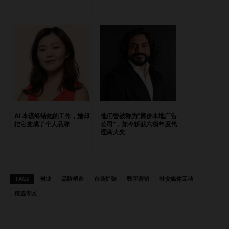
柱与你的具体目标机制相匹配。 但最重要的一点——要倾听
观众的声音。他们的反馈应该影响你如何推动他们前进、你接
下来希望他们采取什么行动，以及你下一个内容应如何呈现。
请记住：一次只做一件事，不要贪心。社交内容的目标是“吸
粉”。不是每条内容都要硬卖东西。销售内容留给你的电子
报、广告或后台系统去做。 为什么大多数品牌仍然无法真正
吸引注意力 问：如今被算法主导的世界里，大多数公司在“吸
引注意力”这件事上犯了哪些错误？ 答：他们只想追逐“爆
红”时刻，却根本不知道如何制作真正优秀的内容。 在我们的
AI 本该终结她的工作，她却
他们曾被称为“廉价本地广告
机构中，我们会发布大量内容——但这只是起点。然后我们开
把它变成了个人品牌
公司”，如今斩获六项年度代
理商大奖
始测试：什么效果好？什么反应平淡？我们用数据说话，调整
方向，持续尝试。 当然，我们的起点可能比很多人更有优势
——毕竟我们在这个领域已经深耕多年。但我们始终保持“学
生心态”。这并不是一次幸运的运气，而是持续迭代直到稳定
TAGS
创业
品牌塑造
市场扩张
数字营销
社交媒体互动
出效果。大多数人根本没有做到这一点。 创意文化 × 商业逻
精选专区
辑：双重驱动的团队建设 问：你建立了一个既有创意又注重
商业结果的企业文化。你是如何让团队持续做“酷炫的事情”，
同时也能实现业务增长的？ 答：幸运的是，我现在并没有过