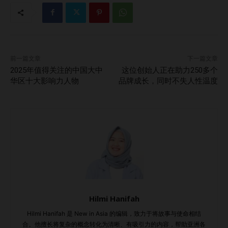
于专注传统意义上的“投资回报率”。我更关注业务增长，而不
是利润。 对我来说，真正的“回报”是看到我们发展有多快、市
场扩展了多少、以及我们是否在做自己热爱的事情。 在我们
团队，“酷炫的事”包括： 制作我们自己都喜欢的内容 出差旅
前一篇文章
下一篇文章
行 举办线下活动 组织“团队晨跑” 以及一起做各种有趣、有活
2025年值得关注的中国大中
这位创始人正在助力250多个
力的事 而这些，其实都在无形中推动了品牌建设。人们看见
华区十大影响力人物
品牌成长，同时不失人性温度
了、开始谈论它，也带来了品牌曝光和增长——即使暂时看不
出财务上的直接回报。 当然，将来某一刻，业务规模足够大
时，我们会更认真地对待利润。但现在，我只想打造一个大家
都愿意参与其中的事业。 病毒式传播不是偶发事件，而是一
种心态 问：如果“注意力”是一种货币，那么如何长期维持热
度？当热度消退，品牌如何保持相关性？ 答：你要做的，就
是别让热度消退。 当然，热度可能会减弱——但那通常只是
因为你自己停下来了。如果你重新聚焦、反思，并回到最初让
你“火起来”的东西上，那你就还能再来一次。 其实，病毒式传
Hilmi Hanifah
播只有在你停止尝试时才会“死亡”。你必须：…
Hilmi Hanifah 是 New in Asia 的编辑，致力于将故事与使命相结
合。他擅长将复杂的概念转化为清晰、有吸引力的内容，帮助亚洲各