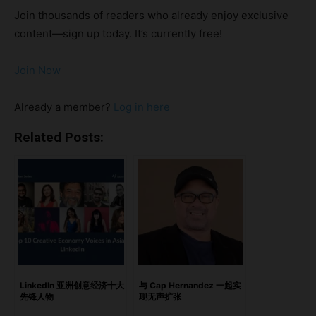
点：关注度不仅是结果，更是一种商业模式。 在这次对话
Join thousands of readers who already enjoy exclusive
中，他详细解析了短视频内容如何实现品牌增长、为何“测
content—sign up today. It’s currently free!
试”比“祈祷”更有效，以及为什么“和团队一起玩点酷的”或许就
是最有效的增长战略。 亮点从粉丝到销售漏斗：短内容如何
Join Now
推动规模化增长为什么大多数品牌仍然无法真正吸引注意力创
意文化 × 商业逻辑：双重驱动的团队建设病毒式传播不是偶发
Already a member?
Log in here
事件，而是一种心态重要的里程碑：从全球扩张到人生高光时
刻结语：高调成长，真实生活
Related Posts:
https://open.spotify.com/episode/1GdlrHILZpWLZVPq8Rk
ASr?si=67e45a9f39354f40 从粉丝到销售漏斗：短内容如何
推动规模化增长 问：你是如何通过短视频内容，实现真正可
扩展的商业影响？ 答：首先，你必须真正理解你的受众——
并在他们与你互动的每个阶段，明确你的目标。 你是想建立
粉丝群体？推动评论和互动？还是希望他们分享你的内容？你
必须非常清楚你的目标，因为这将决定你的一切策略。 一旦
目标明确，下一步就是做好内容。对我们来说，内容的核心有
LinkedIn 亚洲创意经济十大
与 Cap Hernandez 一起实
先锋人物
现无声扩张
三大支柱： 相关性 结构与叙事 真实的人性 然后，将这三个支