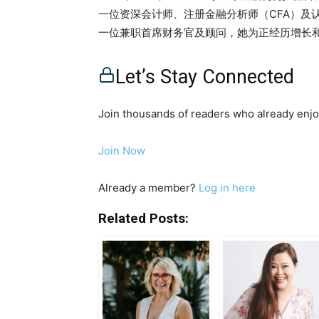
一位资深会计师、注册金融分析师（CFA）及
一位兼职首席财务官及顾问，她为正经历增长
练，致力于提升年轻一代的财务素养，推动女
务行业。 在这次访谈中，Chen Xia Lin
Let’s Stay Connected
Chen Xia Ling的问答：一位有远见的独立创
问答：一位有远见的独立创业者 问：是什么激
Join thousands of readers who already enjoy
年之后，我愈加珍惜自主性、灵活性，以及超
全球金融机构、中国企业、私募基金支持的初
Join Now
批判性思维对初创公司和中小企业尤为宝贵。
阶段。 小型企业通常缺乏内部资源和能力，
Already a member?
Log in here
能够提供帮助的地方。作为一个负担得起且灵
作为一名创业者，您的日常生活是什么样的？ 
Related Posts:
样性和灵活性是我工作生活的特征。 目前，
席财务官，同时在新加坡和中国的监管和上市
务素养与赋权，通过教练方式分享经济和投资
如何克服的？ 答： 在三十年企业生涯之后，
财务官兼董事，我将我的专长和优势转化为多