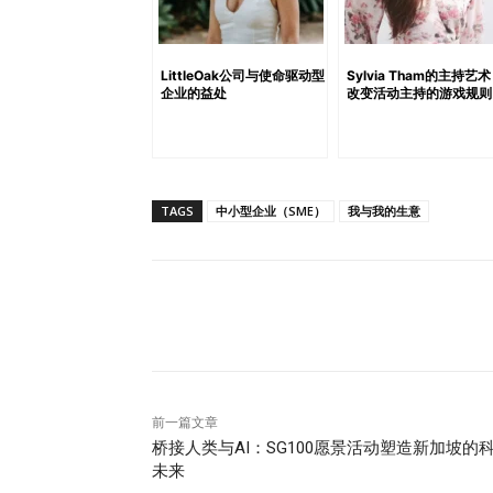
营成本、现金流限制、资源紧张等挑战。 问
答： 新加坡是一个与全球联系紧密的金融和
意的企业家，以及希望进入新市场的公司，通
LittleOak公司与使命驱动型
Sylvia Tham的主持艺
企业的益处
改变活动主持的游戏规则
（如兼职首席财务官、首席人力资源官、首席
的“即插即用”解决方案，能够迅速填补传统招
团队，您最重要的经验是什么？ 答： 作为一
会与客户的团队合作，提供财务服务的咨询和
TAGS
中小型企业（SME）
我与我的生意
共同目标至关重要。混合工作模式的兴起也给
不同的管理风格和工作方式，这都需要适应和
答： 在这个快速变化的世界里，经济、技术
衡当下的生存需求和未来的发展需求。对个人
分享
和金融方面的内容，学习并掌握人工智能、环境
不仅是我的常规习惯，也是一种热情。 问：
发展？ 答： 我们生活在一个数字化和人工智
席财务官，我可以利用自己的经验和专业知识
前一篇文章
LinkedIn等许多在线平台和社区有助于提
桥接人类与AI：SG100愿景活动塑造新加坡的
未来
业家、中小企业和投资者将会接受兼职首席财