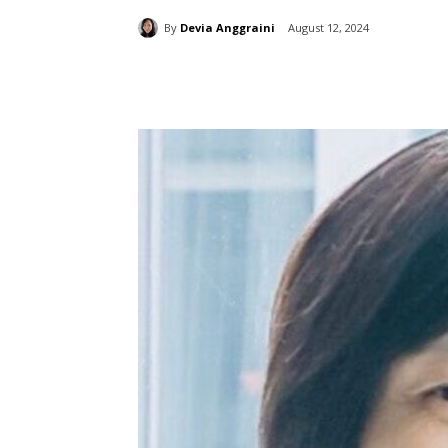
By
Devia Anggraini
August 12, 2024
分享