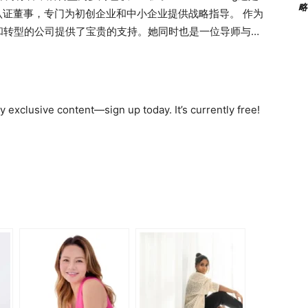
略
认证董事，专门为初创企业和中小企业提供战略指导。 作为
和转型的公司提供了宝贵的支持。她同时也是一位导师与教
性的财务教育。她的专长涵盖保险、资产管理、房地产及服
g分享了她对在新加坡经营企业的挑战与机遇的独到见解。 亮点与
业者激励改变：传递给下一代的宝贵经验 与Chen Xia Ling的
励您创业的？您是如何发现市场需求的？ 答： 在职场三十
 exclusive content—sign up today. It’s currently free!
越全职岗位的影响力。我在过去二十年担任首席财务官，与
创公司和本地中小企业共事。我的战略能力、丰富的经验和
这些企业通常经历从构建、扩展、转型、转向到退出等不同
在快速变化的环境中运营。这正是经验丰富的兼职首席财务官
活的顾问，我帮助企业主自信规划和驾驭他们的业务。 问：
答： 作为独立创业者的一大好处是我没有“典型的一天”。多
我的角色包括担任保险、金融科技和服务行业企业主的兼职首
公司担任独立董事。 我还喜欢指导年轻一代，支持女性的财
知识。 问：在新加坡经营中小企业的最大挑战是什么？您是
我有意选择了多元化的职业道路。从全职首席财务官到兼职
样化的职业。相比之下，我无需担心中小企业常面临的高运