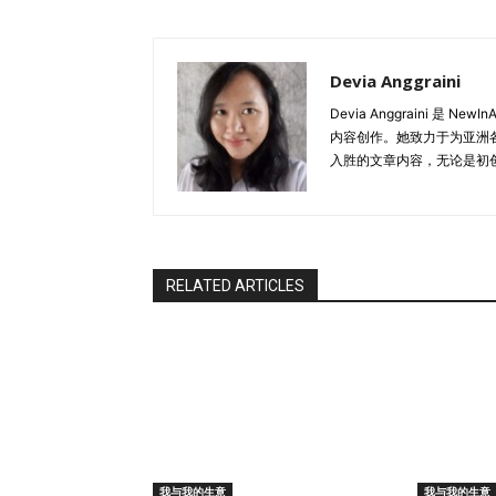
顾问的角色。而对于人才资源有限的中小企业
了重要作用。 此外，“C-Suite即服务”可
成知识共享经济的灵活模式，使高管不再单一
Devia Anggraini
键时刻？ 答： 我目前正在接近我的组合职业
Devia Anggraini 是
问：您如何在本地市场建立人脉和业务关系？ 
内容创作。她致力于为亚洲
灵感。作为一名独立从业者，有时会感到孤独和
入胜的文章内容，无论是初创
事、结交新朋友并获取建议等。幸运的是，现
投的人。 问：对于想在新加坡创业的新人，您
出第一步之前，一定要做好彻底而现实的调查
机会。勇敢去尝试吧！ 激励改变：传递给下一代
RELATED ARTICLES
我与我的生意
我与我的生意