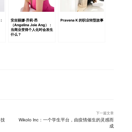
：您的业务如何适应新加坡或该地区独特的文化与经济环境？
商业中心，拥有充满活力的初创生态系统。那些有优秀商业创
常会选择新加坡作为基地和跳板。 这为高度专业的兼职服务
术：
安吉丽娜·乔莉·昂
Pravena K 的职业转型故事
（Angelina Joie Ang）：
营销官等）提供了良好的环境。它们为公司提供了一种灵活
当商业变得个人化时会发生
聘模式下的经验和专业空缺。 问：在新加坡商业环境下管理
什么？
名多元化职业生涯从业者，我现在不用直接管理团队，但我
指导。 团队管理中，保持高效沟通和团队成员的互动以实现
团队管理带来了额外挑战。此外，步入职场的年轻一代追求
与时俱进。 问：您如何在行业中平衡传统业务实践与创新？
、社会和地缘政治领域不断演变和颠覆。大小企业必须不断平
而言也是如此。 为了保持敏锐和拓宽视野，我不断阅读商业
、社会和公司治理（ESG）等新兴领域的知识。持续学习
科技在您的业务增长中扮演了怎样的角色？您如何看待其未来
能的时代，信息和技术的便利使工作更加高效。作为兼职首
提供宝贵的见解，帮助解决关键的商业问题。此外，
下一篇文章
升知名度、口碑传播，并连接供需双方。 我乐观地认为，更多企
科技
Wikolo Inc：一个学生平台，由疫情催生的灵感而
成
务官的模式。这些专业人士在多种情境下扮演着战略和财务