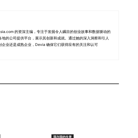
，兼职首席财务官的指导对他们的财务团队和变革管理起到
能是未来的工作模式。这种模式让高技能高管服务多家公司，形
服务于某一公司。 问：您能否分享一个改变您业务轨迹的关
生涯的一周年，我仍在构建它，期待那关键的转折点到来。
 NewInAsia.com 的资深主编，专注于发掘令人瞩目的创业故事和数据驱动的
答： 我加入了几个专业社区以进行人脉拓展、支持和获取
各地的公司提供平台，展示其创新和成就。通过她的深入洞察和引人
隔绝，因此找到“归属群体”很重要，彼此支持、分享故
企业还是成熟企业，Devia 确保它们获得应有的关注和认可
有许多社区，通过在线平台和社交媒体可以轻松找到志趣相
有什么建议？ 答： 创业之旅充满激情但也极具挑战。在踏
。一旦决定后，别让对失败的担忧阻碍你，而是担心错过的
的宝贵经验 Chen…
我与我的生意