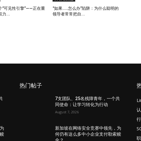
“可见性引擎”——正在重
“如果……怎么办”陷阱：为什么聪明的
力...
领导者常常把自...
热门帖子
共
7支团队、25名残障青年，一个共
L
同使命：让学习转化为行动
认
August 7, 2026
行
S
为
新加坡在网络安全竞赛中领先，为
赎
何仍有这么多中小企业支付勒索赎
职
金？