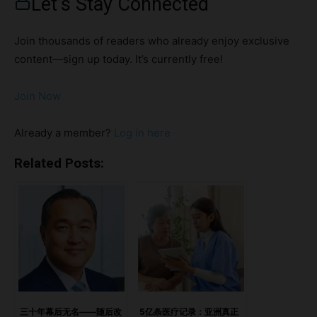
Let’s Stay Connected
加入进来？ 很多时候，这些讨论都是由市场变化所引发的
——例如竞争对手因翻修而关闭、重新开业后改变定位、更换
Join thousands of readers who already enjoy exclusive
品牌，或者有新的酒店进入市场。 虽然竞争集应该随着市场
content—sign up today. It’s currently free!
变化而调整，但有效的竞争集管理需要纪律性和客观性。有些
情况确实值得重新审视竞争集，而另一些情况则只是需要更深
Join Now
入地理解绩效指标所传递的信息。 亮点哪些市场变化真正值
得重新评估竞争集？1. 竞争对手因翻修而暂停营业2. 酒店完成
Already a member?
Log in here
重大升级后重新开业3. 酒店更换品牌并进入不同品牌等级4.
新酒店开业并直接与您竞争哪些情况下不应该调整竞争集？真
Related Posts:
正的问题是：您究竟想解决什么问题？为什么 RPI 的改善比绝
对数值更重要？当竞争集看起来不再合适时应该怎么办？1. 找
出真正的业绩差距2. 关注趋势，而非单一时间点的数据3. 建
立“影子竞争集”（Shadow Compset）4. 只有在客观条件成
立时才调整竞争集结语：优秀的运营者改善的是业绩，而不是
基准
https://open.spotify.com/episode/0nw97HWZeoBUD3cYB
60xot?si=82a32eca2ad04fb0 哪些市场变化真正值得重新评
三十年幕后无名——随后改
5亿条医疗记录：亚洲真正