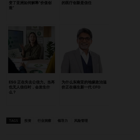
变了亚洲如何解释“价值创
的医疗创新是信任
估竞争集？ 1. 竞争对手因翻修而暂停营业 这是少数几乎不会
造”
引发争议的情况之一。 当市场上少了一位竞争者时，需求会
被重新分配，因此您的 RevPAR 指数（RPI）通常会自然上
升。虽然这种影响看似积极，但现实情况是，您的竞争集正在
与一个已经不再保持原有形态的市场进行比较。 2. 酒店完成
重大升级后重新开业 一家经历重大翻新后重返市场的酒店，
并不一定还是过去的那个竞争对手。 如果该酒店的市场定
位、宾客体验、定价策略、客源结构或市场认知价值发生了实
质性变化，那么其在竞争集中的位置应该重新评估，而不是自
动恢复原有身份。 3. 酒店更换品牌并进入不同品牌等级 品牌
ESG 正在失去公信力。当再
为什么东南亚的地缘政治溢
转换是重新审视竞争集最明确的理由之一。 例如，从中端品
也无人信任时，会发生什
价正在催生新一代 CFO
么？
牌升级至高端品牌（Upper-Upscale），或反向转换，都可能
显著改变： 目标客群 ADR（平均每日房价）潜力 分销策略 忠
诚度计划影响力 市场竞争定位 如果品牌转换改变了实际会考
虑入住您酒店的客群类型，那么调整竞争集可能是合理的。 4.
TAGS
投资
行业洞察
领导力
风险管理
新酒店开业并直接与您竞争 这是最容易判断的情况。 如果一
家新开业酒店拥有类似的： 产品定位 价格结构 目标客群 地理