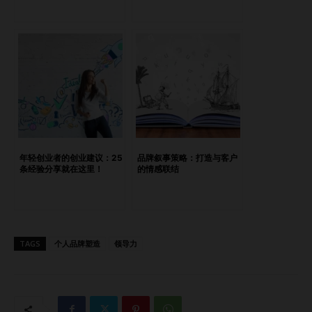
创企业Octopus的联合创始人兼CEO Moehammad Ichsan，
虚报了自己是加州大学伯克利分校的毕业生。当多方证实这一
说法为假时，Ichsan承认了伪造学历的事实。这一曝光在创业
社区内引发了巨大轰动，导致信任危机，影响了Octopus的声
誉并使公司面临内外部挑战。尽管如此，Ichsan仍留在公司，
但企业受到的持续审查和质疑并未停止。 Anne Cheng：不存
在的斯坦福经济学博士 Supercharge Lab创始人Anne Cheng
声称自己拥有斯坦福大学行为经济学博士学位。然而，斯坦福
大学确认该校并无此学位项目且Cheng从未在校就读。真相曝
年轻创业者的创业建议：25
品牌叙事策略：打造与客户
光后，Cheng承认了其虚构学历的行为，引发了巨大反响，严
条经验分享就在这里！
的情感联结
重损害了其在创业圈中的信誉。尽管如此，Cheng依然领导着
Supercharge Lab，但她的造假行为给公司带来了深远的负面
影响。 这些案例揭示了欺骗的高昂代价。虽然伪造学历可能
短期带来融资、合作机会和媒体关注，但长期来看，对个人和
TAGS
个人品牌塑造
领导力
公司声誉的损害往往难以修复。信任一旦破裂，重新建立将会
极为困难，这类丑闻的影响可能会长期削弱企业的成功与稳定
性。 不依赖名校学历的成功CEO 并非所有成功的企业家都拥
有名校或国际学术背景。例如，阿里巴巴创始人Jack Ma（马