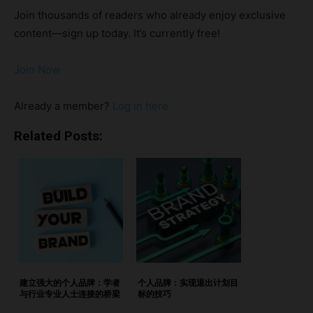
双重生活Moehammad Ichsan：从创新者到恶名昭著Anne
Join thousands of readers who already enjoy exclusive
Cheng：不存在的斯坦福经济学博士不依赖名校学历的成功
content—sign up today. It’s currently free!
CEO如何核实创业者的学历背景：投资者指南在没有名校学历
背景下建立信誉关于创业诚信的最后思考 伪造学历真的值得
Join Now
吗？ 从短期来看，创业者伪造学历可能带来一些好处，如获
得融资、合作机会以及媒体关注。然而，从Jon Lee、
Already a member?
Log in here
Moehammad Ichsan 和 Anne Cheng 的案例可以看出，长远
来看，这种行为带来的负面影响远远超过短期收益。 Jon
Related Posts:
Lee：创业CEO的双重生活 Jon Lee，原名Dennis Lee，伪造
了剑桥大学计算机科学博士学位。这并非他首次造假，他在
2000年代初就曾以另一个名字伪造学历。当Tech in Asia曝光
他的欺骗行为后，Lee承认了错误。尽管Vizzio
Technologies董事会最初支持他，但最终他还是辞去了CEO
职务。这次事件引发了公众的密切关注与批评，给Vizzio
Technologies的声誉与运作带来严重影响。目前，公司的过
渡CEO已接任，但Lee的现状及职业动态仍不为人知。
建立强大的个人品牌：学者
个人品牌：实现退出计划目
与行业专业人士连接的桥梁
标的技巧
Moehammad Ichsan：从创新者到恶名昭著 印尼废物管理初