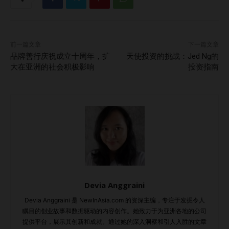
云）在创立全球最大电商平台之一前曾多次被拒，包括被哈佛
拒绝十次及多个工作机会。尽管如此，他的韧性和愿景帮助他
创建了一个在中国乃至全球影响深远的科技巨头。 同样，
前一篇文章
下一篇文章
Mark Zuckerberg在创办Facebook时从哈佛辍学，最终将其
品牌善行庆祝成立十周年，扩
天使投资的挑战：Jed Ng的
发展为全球领先的社交媒体巨头。他的故事表明，实际经验与
大在亚洲的社会积极影响
投资指南
创新理念可以超过传统学术成就。他专注于建立一个便捷的全
球社交平台，为科技行业留下了不可磨灭的印记。 另一例子
是Virgin集团的创始人Richard Branson。他患有阅读障碍并
在16岁时辍学，但之后创立了涵盖从音乐到太空旅行的跨国集
团。Branson的成功表明，企业家精神和抓住机会的能力对成
功至关重要。 此外，Dell Technologies创始人Michael Dell
也在大学期间辍学，开始追求自己的商业梦想。他最初在宿舍
里组装并升级计算机，最终将公司发展为全球最大的科技企业
Devia Anggraini
之一。 这些例子展示了实际经验、创新思维和坚韧不拔的精
神往往比学历更有价值。投资者应更多关注创业者的独特技能
Devia Anggraini 是 NewInAsia.com 的资深主编，专注于发掘令人
瞩目的创业故事和数据驱动的内容创作。她致力于为亚洲各地的公司
和成就，而不仅仅是他们的学术背景。 如何核实创业者的学
提供平台，展示其创新和成就。通过她的深入洞察和引人入胜的文章
历背景：投资者指南 对于投资者而言，尽职调查至关重要。