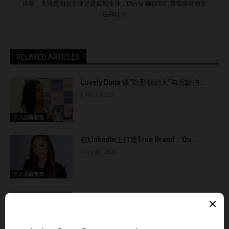
内容，无论是初创企业还是成熟企业，Devia 确保它们获得应有的关
以下是一些最佳实践： 直接联系院校：通过直接联系大学或
注和认可
学院来验证学历。 使用专业验证服务：利用专门从事学历验
证的第三方服务。 交叉核查信息：通过多个来源和推荐人来
确认创始人的相关背景。…
RELATED ARTICLES
Lovely Dutta 谈“隐形创始人”与沉默的...
June 3, 2025
个人品牌塑造
在LinkedIn上打造True Brand：Qu...
April 30, 2025
个人品牌塑造
如何利用 LinkedIn 打造强大个人品牌，让
机...
March 12, 2025