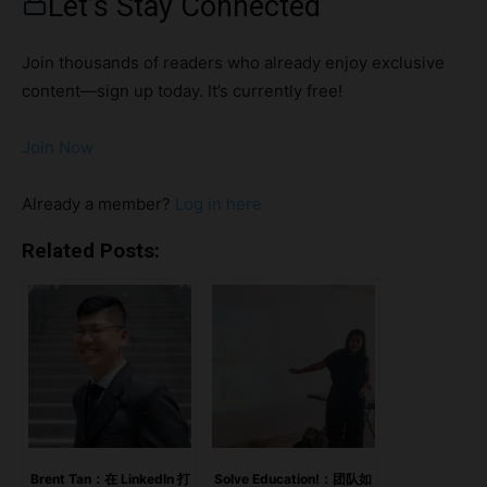
Let’s Stay Connected
潮中，他在中国扎根十余年，亲身经历了其中的机遇与困难。
如今，Thomas Hoon 致力于将国际化的商业抱负与中国市场
Join thousands of readers who already enjoy exclusive
的实际需求之间架起一座桥梁。 在这篇专访中，Thomas 分
content—sign up today. It’s currently free!
享了 Nexus Alliance 的诞生故事。这是一个充满远见的项
目，旨在为领导者提供知识、技能和人脉，助力他们在这个世
Join Now
界上最复杂的市场之一中取得成功。对 Thomas Hoon 来说，
Nexus Alliance 不仅仅是一个服务平台，更是年轻创业者、
Already a member?
Log in here
资深专业人士以及好学者获取跨越国界洞察的一个入口。 核
心要点： 理解中国独特的商业文化 特别是像“关系
Related Posts:
（guanxi）”这样的概念，是在中国市场取得成功的关键。 建
立有意义的人脉与导师关系 这可以帮助外国企业家克服中国
商业环境中的各种挑战。 Nexus Alliance 的使命 为未来的商
业领袖赋能，培养他们在跨文化商业中自信应对的技能。 亮
点核心要点：文化桥梁与商业洞察跨越边界的旅程：以目标连
接世界 文化桥梁与商业洞察 问：是什么最初激发了灵感？您
是如何构思这个初创想法的？答： Nexus Alliance 的构想源
自我多年的经历和洞察，尤其是我作为一名新加坡企业家在中
Brent Tan：在 LinkedIn 打
Solve Education!：团队如