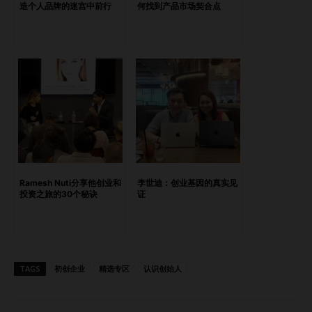
造个人品牌的迷宫中前行
何找到产品市场契合点
国科技崛起的核心地带工作了 11 年的经验。想象一下，我将
谷歌、雅虎、必应、亚马逊、Facebook 等应用预装到智能手
机中，比如小米、华为和 OPPO，这些手机将被出口到全球市
场。 然而，在这样的成功背后，我发现了一个深深的空白
——对全球那些热爱中国科技与商业环境的人来说，真正懂得
如何在中国开展业务却是一件充满挑战的事。即使我在亚洲有
超过 20 年的销售和业务开发经验，中国的商业世界仍然是一
个完全不同的游戏。这一启示与我内心深处希望连接人群、为
年轻一代创造机遇的愿望不谋而合。 Thomas Hoon. 问：促
成您创办企业的“灵光乍现”是什么？答： 在广东办公室的日常
Ramesh Nuti分享他创业和
李世迪：创业基因的真实见
工作看似平凡无奇，但一天，一群来自新加坡南洋理工学院的
投资之旅的30个秘诀
证
学生短暂访问了中国。他们对中国科技的惊叹和对中国商业环
境的渴望深深触动了我。在他们的热切提问中，我仿佛看到了
当初那个自己——一个想要理解中国商业独特之处的“外国
人”。 那一刻，我有了灵感：为什么不搭建一座桥梁，不仅仅
TAGS
初创企业
精选专区
认识创始人
为学生，也为所有希望了解中国商业世界的人提供机会？
问：是否有意外的契机或事件激发了您的想法？答： 有时，