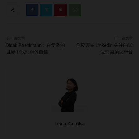
宇宙会以某种方式为你助力。对我来说，这体现在来自各类企
业和个人的请求不断涌现，寻求我在中国的支持。从最初翻译
合作提案的小任务到后来更复杂的商业文化翻译需求，我不再
仅仅是语言的翻译者，而是文化意义的诠释者。 例如，一位
加拿大的 CEO 无法理解中国的“关系”文化，一位德国工程师
前一篇文章
下一篇文章
无法明白为什么他直接的谈判风格在这里行不通。这些经历拓
Dinah Poehlmann：在复杂的
你应该在 LinkedIn 关注的10
宽了我的视野，也让我意识到自己的经验不仅是对自己的资
世界中找到财务自信
位韩国顶尖声音
产，更可以帮助许多试图在中国开展业务的人。 问：您是如
何打磨和明确您的初始想法的？答： 打造 Nexus Alliance 的
过程就像拼凑一幅复杂的拼图。我们进行了数周的市场分析，
多次头脑风暴，最终决定建立一个以学生、校友和企业为核心
的生态系统。 想象这样一个场景：一名学生在中国参加学习
游览，而同时一个小企业主正在寻找合适的本地合作伙伴——
这一切都因为对文化的理解而变得可能。这一洞察让 Nexus…
Leica Kartika