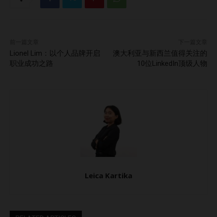
源和招聘领域专业人士不可多得的重要连接。 Shannon
Kalayanamitr Shannon Kalayanamitr是东南亚科技与投资领
域的知名人物，拥有涵盖房地产、科技初创公司和风险投资的
前一篇文章
下一篇文章
多样化经验。此外，作为支持女性企业家发展的倡导者，她持
Lionel Lim：以个人品牌开启
澳大利亚与新西兰值得关注的
续提供关于创业、创新以及跨行业增长的实用指导。通过她的
职业成功之路
10位LinkedIn顶级人物
工作，她成为了希望在当今竞争激烈的商业世界中找到方向的
创业者们的灵感来源。 Amra Naidoo 作为Accelerating Asia
Ventures的创始合伙人，Amra Naidoo不遗余力地支持东南
亚和南亚地区的早期创业公司。凭借在影响力合作领域的丰富
背景，她经常分享关于风险投资、社会创业和创业加速的宝贵
见解，为那些渴望成长并通过商业创造积极影响的人提供了关
键指导。 Natachai Bank Muangpak 拥有超过12年人才招聘
经验的Natachai…
Leica Kartika