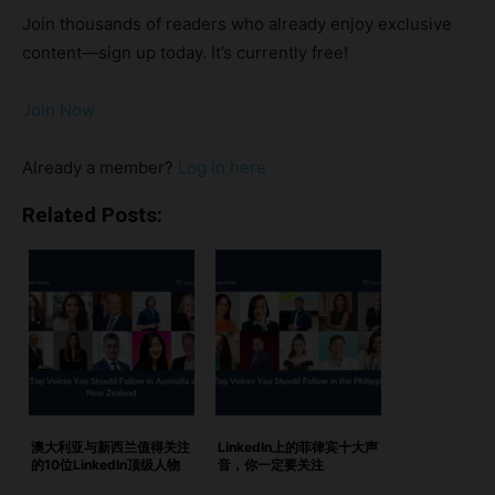
动，为专业社区注入新的能量。 在此，我们精选了泰国
Join thousands of readers who already enjoy exclusive
LinkedIn 上的十大值得关注的优秀人物。他们不仅在自己的
content—sign up today. It’s currently free!
领域掀起波澜，也为泰国在全球舞台上的崛起发挥了关键作
用。这些领袖各自拥有独特的视角和专业背景，是想了解泰国
Join Now
如何在商业、技术等领域崭露头角的读者必不可少的学习榜
样。 亮点:Rodd ChantChaiyuth ChunnahachaPatama
Already a member?
Log in here
ChantaruckMichael M. SteiblRichard MalpeliShannon
KalayanamitrAmra NaidooNatachai Bank
Related Posts:
MuangpakMitrabhorn Jaijongrak推动泰国增长与创新的声音
Rodd Chant Rodd Chant，自2019年以来一直是LinkedIn的
顶尖声音，同时也是屡获殊荣的创意总监。他拥有丰富的经
验，曾与多家知名全球品牌合作。从朋克摇滚贝斯手到顶尖创
意领导者，Rodd的独特经历使他成为创意领域的标杆人物。
他经常分享关于讲故事、品牌开发和创意创新的重要见解。对
于想要了解创意与策略交汇点的人来说，他的帖子是不可错过
的宝贵资源。 Chaiyuth Chunnahacha 作为G-ABLE集团的首
澳大利亚与新西兰值得关注
LinkedIn上的菲律宾十大声
的10位LinkedIn顶级人物
音，你一定要关注
席执行官，Chaiyuth Chunnahacha被公认为战略与绩效管理