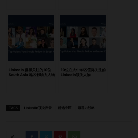
领域的杰出领导者，以推动增长和优化业务流程的能力著称。
此外，他在财务规划和复杂组织管理方面也有着卓越的专业知
识，是东南亚地区有效领导力和战略商业洞察的宝贵声音。
Patama Chantaruck Patama Chantaruck是Accenture泰国
公司的董事总经理，同时也是2024年度的“科技女性领袖”。
她以数字化转型领域的开拓性领导者身份脱颖而出，拥有超过
30年的丰富经验。此外，她对推动女性在科技领域的发展充
满热情，并致力于支持多元化和包容性文化的发展。 Michael
M. Steibl Michael M. Steibl是Rabbit Care的创始人兼首席执
LinkedIn 值得关注的10位
10位在大中华区值得关注的
行官，他在重新定义东南亚保险科技（InsurTech）和金融科
South Asia 地区影响力人物
LinkedIn顶尖人物
技（FinTech）领域中扮演了关键角色。通过东南亚领先的金
融产品比较平台，他推动了行业的创新与透明化。同时，他经
常分享关于金融服务透明度、赋能客户以及数字金融演变的深
刻见解，为追随者提供关于保险和金融行业创新的全面视角。
TAGS
LinkedIn顶尖声音
精选专区
领导力战略
Richard Malpeli Richard Malpeli是一位招聘领域的远见卓识
者，在泰国成功建立并扩展了多家招聘公司。他以对客户至上
解决方案的承诺而闻名，经常分享关于人才招聘、招聘策略以
及如何在竞争激烈的市场中推动业务增长的见解。他是人力资