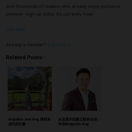
章改编自 Gail 在 LinkedIn 上发布的《Debunking Your
Join thousands of readers who already enjoy exclusive
Money Beliefs》系列文章，她剖析了我们往往无意识携带的
content—sign up today. It’s currently free!
金钱叙事，这些信念不仅影响我们的财务状况，也深远地影响
着我们的职涯、自信心以及人生选择。 亮点重新定义五种金
Join Now
钱信念1. 赚钱：超越薪资的自我价值2. 花钱：了解你购买背后
的动机3. 储蓄：在匮乏与“漏出”之间找到平衡4. 投资：参与就
Already a member?
Log in here
是力量5. 借贷：从羞耻转向策略秘密武器：财务疗愈客户的真
实转变金钱观念塑造行为模式 重新定义五种金钱信念 Gail 将
Related Posts:
金钱相关的行为分为五大领域。每个领域都深受内在信念的影
响，而这些信念往往阻碍了我们的成长。以下是她的分析： 1.
赚钱：超越薪资的自我价值 Gail 挑战了两种根深蒂固的观
念：“钱必须靠努力和辛苦挣来”以及“自我推销是不体面的”。
“即便我拥有顶尖商学院的荣誉学位、华尔街的工作经验、童
年成长也相对平顺，我依然在金钱处理上非常吃力，直到我掌
握并重写了那些主导我情绪、决策和习惯的金钱信念。” 完成
这项内在转变之后，她不仅提升了教练费用，也更加认同自己
Angelina Joie Ang 谈财务
从这里开始建立财务自信：
成功的幻象
专访Benjamin Ang
在家庭中“首席投资官”的角色。 2. 花钱：了解你购买背后的动