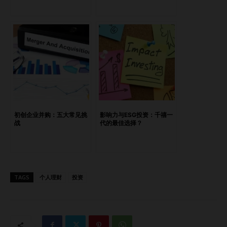
机 Gail 指出，我们的消费习惯通常是两个极端——要么冲动
型，要么极度克制。她建议我们在消费前停下来问自己： “我
到底为什么要买这个？” 这个问题的答案可能揭示出更深层的
情感需求——安慰、被认同、或控制感。一旦我们意识到这些
动机，便能更有意识地管理消费行为。 3. 储蓄：在匮乏与“漏
出”之间找到平衡 虽然储蓄是被广泛认可的良好习惯，但 Gail
指出，走极端也是危险的： 囤积式储蓄：反映出对未来的恐
惧与“永远不够”的匮乏思维； 金钱“漏出”：多由过度付出、冲
动消费或因内疚感而产生的非理性支出引发。 了解自己在哪
初创企业并购：五大常见挑
影响力与ESG投资：千禧一
一端，有助于建立一种既不压抑生活，也能实现财务目标的储
战
代的最佳选择？
蓄节奏。 4. 投资：参与就是力量 很多人认为投资很危险、令
人困惑，甚至觉得“我不适合做投资”。Gail 鼓励我们勇敢打破
这种犹豫： “我没有足够的钱去投资。万一我把辛苦赚来的钱
全赔了怎么办？” 这些是很多人脑中的“剧本”，尤其是女性与
TAGS
个人理财
投资
边缘群体，更常受到这些观念的限制。Claim…