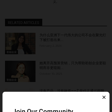
义。
的”。这不是口号，而是战略。尤其是在亚洲这个生态系统极
速扩张、创意一夜之间就能走向区域化的市场中，你的文化可
能正是你最大的优势。 因为最终赢得竞争的，不是声音最大
RELATED ARTICLES
或规模最大的那家。 而是那些，始终在进化的企业。 亮点第
一步：先定义什么是“创新”第二步：招那些爱问“为什么
为什么亚洲下一代伟大的公司不会在聚光灯
不？”的人第三步：放下自我，打破等级壁垒第四步：营造一
下被打造出来...
个“允许失败”的安全区第五步：为新想法预留时间和工具第六
February 2, 2026
步：领导者要以身作则第七步：让每个人知道他们的想法有价
初创企业
值最后想说：这是一个长期战略，但绝对值得 Read the
她离开高预算营销，只为帮助初创企业更聪
article in English here….
明而非更喧闹...
October 10, 2025
初创企业
没有产品，没有融资——Z 世代正通过群聊
悄然构建未...
September 23, 2025
初创企业