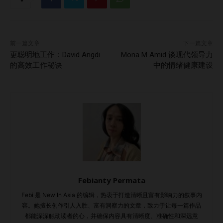
满好奇心、真实坦诚。这种能量会成为整个团队的基调。 第
七步：让每个人知道他们的想法有价值 不要只是收集点子，
还要真正付诸行动。 要让团队看到他们的意见如何影响了产
前一篇文章
下一篇文章
品、战略或客户体验。庆祝实际成果，而不仅仅是创意本身。
更聪明地工作：David Angdi
Mona M Amid 谈现代领导力
当员工看到自己的努力“产生了影响”，他们会更积极地投入其
的高效工作秘诀
中的情绪健康建设
中。 最后想说：这是一个长期战略，但绝对值得 打造一套创
新文化，不是一周能完成的事。这是一种习惯，一种思维模
式，一种每天都在实践的工作方式。 从小事做起，多倾听，
信任团队，然后不断前进。 优秀的初创公司，不只是“动作
快”——而是始终在“学习”。 创新，并不只是头脑风暴或高端
线下活动。它发生在那些细微时刻：当有人质疑现有流程、当
初级员工勇敢提出新想法、当你选择深思而不是盲冲。 而真
正的商业真理是：**文化是可以扩张的。**如果你从一开始就
Febianty Permata
把“创新”融入团队思维和行动方式中，它将成为你的护城河。
竞争对手可以复制你的产品、挖走你的人才，但他们无法复制
Febi 是 New In Asia 的编辑，热衷于打造清晰且富有影响力的叙事内
容。她擅长创作引人入胜、富有洞察力的文章，致力于让每一篇作品
你的文化。 所以，请投资你的文化。 打造一个初创企业的创
都能深深触动读者的心，并确保内容具有清晰度、准确性和深远意
新文化——在那里，创造力不是“被允许的”，而是“被期待