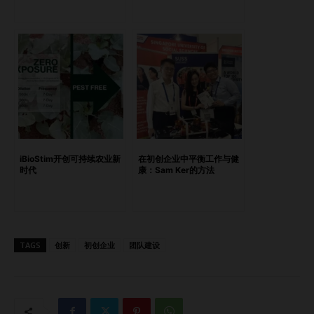
数人的声音被听见，创新就会停滞。 你要打造一个让每个人
都能畅所欲言的空间——无论是实习生、工程师还是客服人
员。把“反馈”变成一种常态。主动提出你也不知道答案的问
题。 作为创始人，尽量在会议中最后发言。让你的团队主导
讨论。这不仅建立信任，也能带来更好的点子。 第四步：营
造一个“允许失败”的安全区 创新难免伴随失误，但不能因为有
人尝试失败就惩罚他们。 如果某个实验没成功，不要把它掩
盖过去。要公开谈论哪些地方做得好、哪些不行，以及下一步
怎么走。 当大家知道“尝试新想法”是安全的——哪怕是些“古
iBioStim开创可持续农业新
在初创企业中平衡工作与健
怪”点子——他们才会拿出最好的创意。 第五步：为新想法预
时代
康：Sam Ker的方法
留时间和工具 创意并不会按指令降临，但如果你为其创造空
间，它们自然会来。 可以安排简短的“假设”讨论会，定期举办
迷你黑客松，让团队每月花一天时间去做本职工作以外的项
目。 要让提案、测试和分享想法变得简单可行。更重要的是
TAGS
创新
初创企业
团队建设
要持续跟进。要让大家知道——公司不仅欢迎创新，而且视其
为常态。 第六步：领导者要以身作则 文化，始于上层。 你希
望团队勇于尝试？那你也要身体力行。分享你自己正在冒的风
险，谈谈你做过的实验——无论成功或失败。 保持开放、充