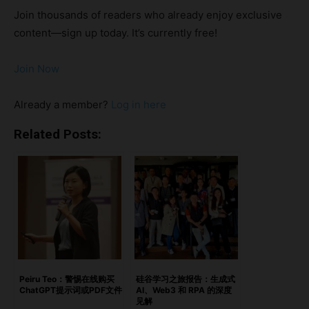
建立创新文化的具体方法： 亮点第一步：先定义什么是“创
Join thousands of readers who already enjoy exclusive
新”第二步：招那些爱问“为什么不？”的人第三步：放下自我，
content—sign up today. It’s currently free!
打破等级壁垒第四步：营造一个“允许失败”的安全区第五步：
为新想法预留时间和工具第六步：领导者要以身作则第七步：
Join Now
让每个人知道他们的想法有价值最后想说：这是一个长期战
略，但绝对值得 第一步：先定义什么是“创新” 几乎每家初创
Already a member?
Log in here
公司都会说自己“追求创新”，但对你而言，这究竟意味着什
么？ 是更快地推出产品？是进军全新市场？还是用更聪明的
Related Posts:
方式服务客户？ 你不需要一个华而不实的定义，但必须有一
个清晰明确的方向。越早让团队达成共识，大家就越能朝着同
一个目标前进。 第二步：招那些爱问“为什么不？”的人 如果
团队里的人都只知道按部就班，那创新根本谈不上。 你要寻
找的是那些爱提问、敢尝试、对解决问题充满热情的人。比起
完美的简历，好奇心和灵活性更重要。 在面试时，可以问他
们上一次改变主意的经历、失败的经历，或者他们是怎么解决
一本操作手册上没有答案的问题。 这些人，才是能让你真正
Peiru Teo：警惕在线购买
硅谷学习之旅报告：生成式
ChatGPT提示词或PDF文件
AI、Web3 和 RPA 的深度
前进的推手。 第三步：放下自我，打破等级壁垒 如果只有少
见解