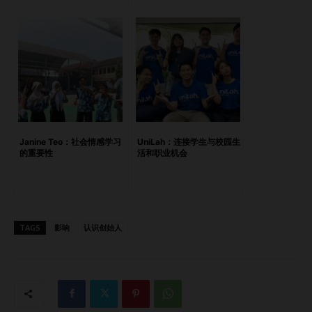
响？ **答：**1996年，我们开始将职业培训与商业结合，这
为社会企业奠定了早期的模式。同年，我们启动了帮助儿童回
归家庭的项目，后来成为柬埔寨政府的模式。此后，我们推出
了一系列创新项目，包括为受艾滋病影响的儿童提供支持、毒
品康复项目和培训餐厅。我们通过这些项目，成功帮助了大量
青年重新融入社会。 扩展国际友谊组织面临的挑战 问：在将
国际友谊组织扩展到18个国家的过程中，您遇到了哪些最大的
挑战？您是如何克服这些挑战的？ **答：**扩展过程中最大
Janine Teo：社会情感学习
UniLah：连接学生与校园生
的问题之一是如何保持与当地社区的紧密联系，同时在所有地
的重要性
活和职业机会
区保持一致性。我们通过建立强大的组织结构，确保在不同文
化背景下有效运营。此外，获得资助和社会企业的法律规定也
是我们面临的困难之一。 与边缘化青年的互动经验 问：您从
与边缘化青年的互动中学到了哪些意想不到的经验，这些经验
TAGS
影响
认识创始人
又如何影响了国际友谊组织的发展方向？ **答：**刚开始
时，我以为孩子们想要的只是教育和一个安全的栖身之所。然
而，他们真正想要的是能帮助他们谋生的教育——职业培训。
这段经历教会了我们在工作中不仅要倾听，更要理解他们的真