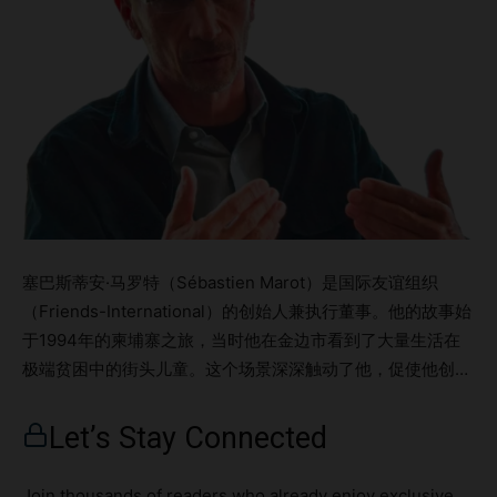
塞巴斯蒂安·马罗特（Sébastien Marot）是国际友谊组织
（Friends-International）的创始人兼执行董事。他的故事始
于1994年的柬埔寨之旅，当时他在金边市看到了大量生活在
极端贫困中的街头儿童。这个场景深深触动了他，促使他创立
了“密特桑朗”（Mith Samlanh）项目，帮助这些弱势儿童。从
一个小型项目开始，国际友谊组织逐渐发展为一个全球性组
Let’s Stay Connected
织，现已在四大洲的18个国家运营。 在塞巴斯蒂安的领导
下，国际友谊组织致力于为边缘化青年提供保护、再融入社会
Join thousands of readers who already enjoy exclusive