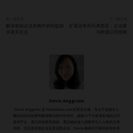
正需求。 未来展望和全球团结 问：您如何在全球范围内促进
各个社区之间的团结和共同目标？ **答：**无论在何处，儿
童面临的风险都是相似的，全球各地的人们都希望帮助他们。
前一篇文章
下一篇文章
我们通过构建“儿童安全运动”等跨文化的项目，帮助社区自发
解决初创企业并购中的利益相
扩展业务到马来西亚：企业家
保护儿童，进一步加强了全球的团结感。 动力与热情 问：经
关者关注点
与跨国公司指南
历了这么多年，是什么让您依然充满动力和热情？ **答：**
社会正义的问题至今没有解决，甚至可能变得更加严重。这让
我更加坚定了推动系统变革的决心。此外，我们在全球范围内
看到的许多成功故事也是我继续前行的动力。 社会创新中的
启示 通过与塞巴斯蒂安的对话，我们可以看出，推动社会正
义、创新和社区建设是他的核心信念。他的故事不仅启发了那
些希望通过商业产生社会影响的企业家，也提醒我们：挑战带
来创新。 要点创立国际友谊组织的初衷社会创新中的启示
Devia Anggraini
Read the English version here….
Devia Anggraini 是 NewInAsia.com 的资深主编，专注于发掘令人
瞩目的创业故事和数据驱动的内容创作。她致力于为亚洲各地的公司
提供平台，展示其创新和成就。通过她的深入洞察和引人入胜的文章
内容，无论是初创企业还是成熟企业，Devia 确保它们获得应有的关