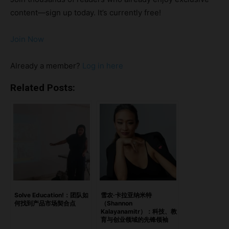
和教育机会。“儿童安全运动”（ChildSafe Movement）通过
content—sign up today. It’s currently free!
培训社区成员来保护儿童，大大扩大了国际友谊组织的影响
力。塞巴斯蒂安通过与政府和非政府组织的合作，展示了如何
Join Now
通过可持续的解决方案赋能个人，鼓励他们为社会做出积极贡
献。 要点创立国际友谊组织的初衷社会创新中的启示 创立国
Already a member?
Log in here
际友谊组织的初衷 问：是什么激励您在1994年创立国际友谊
组织，尤其是在柬埔寨旅行期间？您之前的经历又如何影响了
Related Posts:
这个决定？ **答：**首先，我并不是一名社会工作者。我学
的是政治学，曾在法国大使馆和欧莱雅（L’Oréal）的市场部门
工作。1994年，我原计划去日本生活，途经柬埔寨时无意中
停留。然而，在一个晚上，我在金边市中央市场附近看到了一
群孩子睡在纸板上，这让我感到非常震撼，于是决定采取行
动。 我选择建立国际友谊组织的主要原因有两个：首先，我
无法接受社会的巨大贫富差距；其次，在全球重建柬埔寨的背
景下，看到这些孩子被遗弃在街头，我觉得这根本说不过去。
Solve Education!：团队如
雪农·卡拉亚纳米特
何找到产品市场契合点
（Shannon
主要里程碑和影响 问：自从成立以来，国际友谊组织取得了
Kalayanamitr）：科技、教
哪些重要里程碑？这些里程碑对您服务的社区产生了怎样的影
育与创业领域的先锋领袖