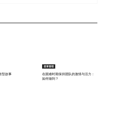
心信息 基于利益相关方分析，定义需要传递的核心信息。
和预期成果，同时回应潜在的担忧，并解释变革的实施步
择合适的沟通渠道，综合考虑即时性、可达性和互动需求。
体发布以及一对一对话等。 制定时间表与优先顺序 沟通
逻辑顺序展开，同时争取理解和认同。确保在重要里程碑节
沟通效果的指标，例如参与率、反馈主题和变革采纳速度。
 通过有效沟通克服变革阻力 对变革的抵触是人类典型的
去控制的担忧。研究表明，当员工感到被排除在决策之外或
革。这凸显了在应对员工抵触情绪时，保持清晰且及时沟通
工具。不仅需要广而告之，更要与员工进行有意义的对话。领
变革管理
并清晰说明变革带来的益处。这种方式有助于重新塑造员工
。 此外，通过庆祝小型胜利来维持士气至关重要。表彰个人
转型故事
在困难时期保持团队的激情与活力：
如何做到？
性成果，可以极大地增强士气。这种正面强化不仅让团队感
成功作出贡献。 成功沟通的关键要点 综上所述，有效沟
晰、一致的信息传递，双向互动以及能触及所有相关方的量
上合适的工具与技术支持，能帮助初创企业在变革挑战中保
资于培训和发展，企业可以进一步提高沟通技能，使领导者和