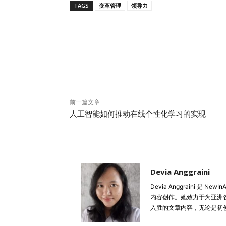
TAGS
变革管理
领导力
队之间保持持续对话。研究表明，如果员工感到
度。缺乏透明和及时的沟通不仅会加剧这种抵
如果忽视了不同团队或部门的独特需求，将沟通
法可能会错失与各层面成员建立深度联系的机会
分享
业必须采用战略性沟通方法，使之既契合自身
效的策略： 清晰、一致的信息传递 为变革项
以及未来愿景。通过所有沟通平台和互动中保
立双向沟通渠道 设立多种反馈和对话渠道，
前一篇文章
渠道可以包括全员大会、调查问卷、意见箱或
人工智能如何推动在线个性化学习的实现
尊重，还能发现改进变革过程的宝贵见解。 针
式。细分受众群体，针对各自的关注点设计信
沟通方式能够确保每一组成员都感到被重视和理
John Kotter指出，有效沟通超越了信息
Devia Anggraini
Kotter强调，有效沟通是建立信任、增强协
Devia Anggraini 是
通能力的重要性比以往任何时候都更为突出。 
内容创作。她致力于为亚洲
了“谁需要沟通”、“沟通什么内容”、“何时沟通
入胜的文章内容，无论是初创
识别相关方 列出所有受变革项目影响的相关