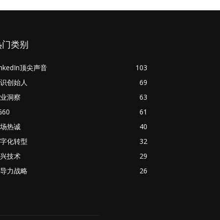
热门类别
inkedIn顶尖声音
103
识创始人
69
业洞察
63
G60
61
场热诚
40
字化转型
32
兴技术
29
导力战略
26