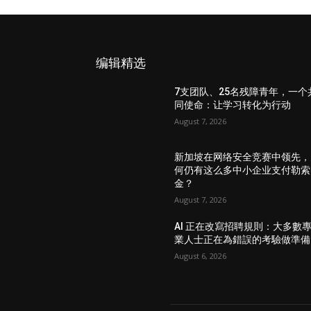
团队成员具备应对变革的能力。最后，以同理
文化，为持续成功铺平道路。…
编辑精选
7支团队、25名残障青年，一个
同使命：让学习转化为行动
August 7, 2026
新加坡在网络安全竞赛中领先，
何仍有这么多中小企业支付勒索
金？
August 7, 2026
AI 正在改寫招聘規則：大多數
業人士正在為錯誤的考驗做準備
August 6, 2026