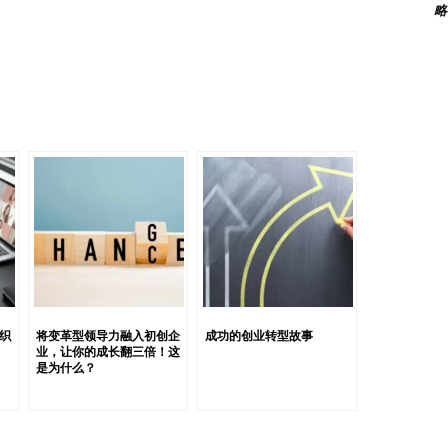
略
导并解决所有相关方关切的过程。 启动变革需要对初创企业
规划与执行的缜密结合，其中沟通在连接愿景与现实之间发
dar Pichai曾强调，变革并非单一事件，而是一个持续的过
根据Pichai的观点，成功实现变革需要深刻理解组织，
统或流程的实施。 有效沟通在变革项目中的重要性 有效
多重的：告知、吸引并激励团队成员，同时提供反馈和表达
项目能长期成功，这一数据凸显了有效沟通在实现变革项目
员角色多样化的初创企业来说，清晰而简明的沟通显得尤为
对变革的“是什么”、“如何做”和“为什么做”形成统一认知。
翁意识和责任感。 连接愿景与执行 沟通是领导层愿景与
激励团队、化解抵触情绪，并帮助组织渡过变革常伴的不确
化的环境中，有效沟通有助于维持团队凝聚力和士气。它确
，从而最大限度地减少干扰，并保持向长期目标迈进的动
织
将变革型领导力融入初创企
成功的创业转型故事
业，让你的成长翻三倍！这
得成功。 变革项目中常见的沟通误区 尽管初衷良好，初创
是为什么？
程受阻，甚至项目失败。 信息不清或不一致 在快速推动
混淆。这会导致团队成员对变革目的和期望结果产生误解，
通是互动的，而非单向的。变革项目的成功需要领导者与团