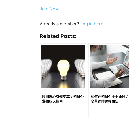
重要。沟通不仅仅是传递信息，更是激励、引
Join Now
的文化、目标和期望结果有深入理解。它要求
挥关键作用。 Alphabet公司首席执行官Sun
Already a member?
Log in here
程。他提倡建立一种鼓励持续改进与适应的文化。
包括人员和目标。他指出，变革远远超越了新系
Related Posts:
沟通是任何成功变革项目的基石。它的作用是
关切的平台。数据显示，仅有25%的变革管理
长期成功中的重要性。对于团队规模较小、成
重要。 统一认知 首先，有效沟通确保团队成员
理解变革背后的理由有助于激发团队成员的主人
基层执行之间的桥梁。通过沟通，领导者可以
定性。 维护凝聚力与士气 在初创企业快速变
保变革顺利实施，同时争取所有相关方的认同
以同理心引领变革：初创企
如何在初创企业中通过组
业创始人指南
变革管理远程团队
力。 仅有25%的变革管理项目能够在长期内取
企业在变革项目中常常因沟通策略失误而导致进
变革时，信息可能因表达不清或缺乏一致性而
进而引发质疑或冷漠情绪。 忽视倾听 有效沟