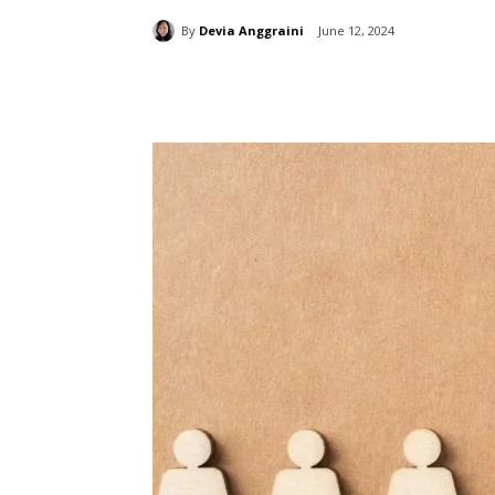
By
Devia Anggraini
June 12, 2024
分享