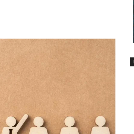
2165
0