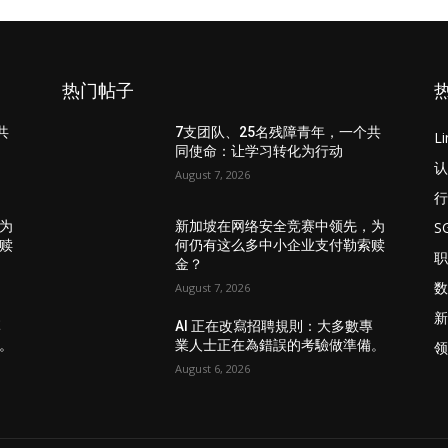
心和透明度化解抵触情绪，初创企业能够培养适应性和韧性
热门帖子
共
7支团队、25名残障青年，一个共
L
同使命：让学习转化为行动
认
August 7, 2026
行
S
为
新加坡在网络安全竞赛中领先，为
赎
何仍有这么多中小企业支付勒索赎
职
金？
数
August 7, 2026
新
專
AI 正在改寫招聘規則：大多數專
。
業人士正在為錯誤的考驗做準備。
领
August 6, 2026