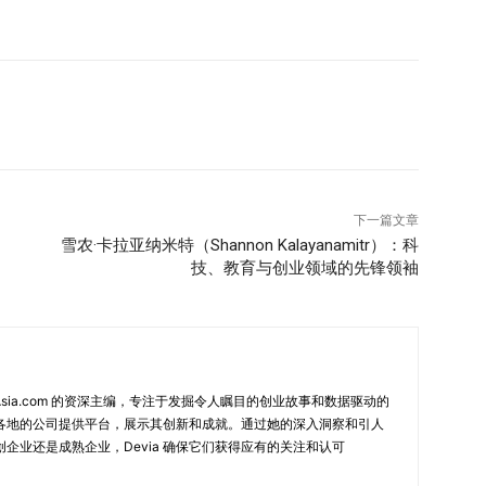
被排除在信息流之外，80%的人更可能对变革持抵触态
触情绪，还可能削弱团队的参与度和承诺感。 没有因地制宜
“一刀切”，会导致难以全面吸引和激励整个组织。这种做
。 变革项目中的有效沟通策略 要克服上述挑战，初创企
文化，又适应具体变革项目的需求。以下是一些提升沟通成
目制定一个简明而有吸引力的叙述，阐明变革的理由、益处
持信息一致性，可以增强信任感并巩固信息传播的效果。 建
确保所有团队成员都有机会表达关切、提问或贡献想法。这些
下一篇文章
定期检查会议。倾听并回应反馈不仅体现对团队成员观点的
雪农·卡拉亚纳米特（Shannon Kalayanamitr）：科
技、教育与创业领域的先锋领袖
对性沟通 认识到团队的多样性，根据不同需求调整沟通方
息内容，突出相关的利益，并解答潜在疑问。这种针对性的
解。 为初创企业的变革项目制定沟通计划 变革管理专家
传递。他认为，它关乎在团队成员之间培养共同理解和目标感。
作并实现实际成果的关键。在当今动态变化的商业环境中，沟
 NewInAsia.com 的资深主编，专注于发掘令人瞩目的创业故事和数据驱动的
一个结构化的沟通计划是变革项目成功的蓝图。它明确
各地的公司提供平台，展示其创新和成就。通过她的深入洞察和引人
”和“如何沟通”，确保所有环节尽在掌控之中。 关键要素：
企业还是成熟企业，Devia 确保它们获得应有的关注和认可
方，包括团队成员、供应商、客户和投资者。了解他们的需求