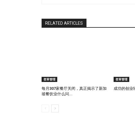
和关注点是有效制定沟通策略的前提。 定义核
这些信息应涵盖变革的理由、可能带来的益处
骤。 选择合适渠道 针对不同的利益相关方选
RELATED ARTICLES
可用渠道包括电子邮件更新、团队会议、社交媒
的时机至关重要。制定时间表，将信息传递按
点收集反馈并给予回应。 衡量成效 确立评估
定期审视这些指标，并根据需要调整沟通计划。
反应，主要源于对未知的恐惧或对熟悉事物失
不了解变革原因时，80%的人更倾向于抗拒变
的重要性。 有效沟通是化解抵触情绪的强大
变革管理
变革管理
导者应主动倾听员工关切，尽可能提供安抚，
对变革的看法，使其将变革视为机遇而非威胁
每月307家餐厅关闭，真正揭示了新加
成功的创业
坡餐饮业什么问...
和团队的贡献，并在变革过程中不断肯定阶段
受到努力的价值，也激励他们继续为项目的最终
通是初创企业变革项目成功的关键。它需要清
身定制的策略。一份精心规划的沟通策略，加
持一致、凝聚人心并实现共享愿景。 通过投